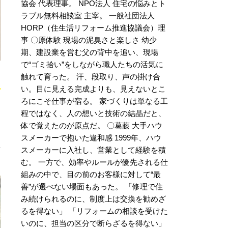
協会 代表理事。 NPO法人 住宅の悩みとト
ラブル無料相談室 主宰。 一般社団法人
HORP（住生活リフォーム推進協議会）理
事 〇原体験 現場の泥臭さと楽しさ 幼少
期、建設業を営む父の背中を追い、現場
で“ゴミ拾い”をしながら職人たちの活気に
触れて育った。 汗、段取り、声の掛け合
い。目に見える完成よりも、見えないとこ
ろにこそ仕事が宿る。 家づくりは単なる工
程ではなく、人の想いと技術の結晶だと、
て
体で覚えたのが原点だ。 〇葛藤 大手ハウ
スメーカーで抱いた違和感 1999年、ハウ
スメーカーに入社し、営業として経験を積
む。 一方で、効率やルールが優先される仕
組みの中で、目の前のお客様に対して“最
善”が選べない場面もあった。 「修理で住
み続けられるのに、制度上は交換を勧めざ
るを得ない」 「リフォームの相談を受けた
いのに、担当の区分で断らざるを得ない」