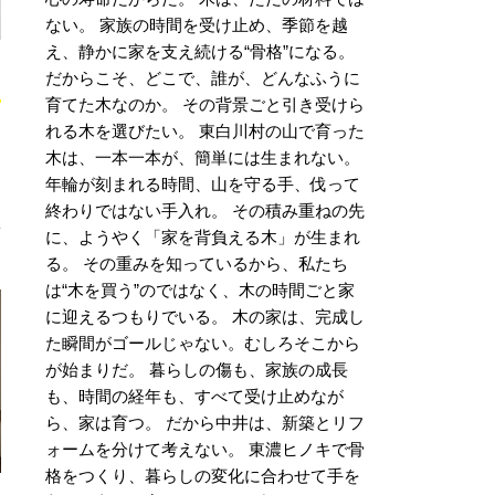
ない。 家族の時間を受け止め、季節を越
え、静かに家を支え続ける“骨格”になる。
だからこそ、どこで、誰が、どんなふうに
育てた木なのか。 その背景ごと引き受けら
れる木を選びたい。 東白川村の山で育った
木は、一本一本が、簡単には生まれない。
な
年輪が刻まれる時間、山を守る手、伐って
終わりではない手入れ。 その積み重ねの先
に、ようやく「家を背負える木」が生まれ
る。 その重みを知っているから、私たち
は“木を買う”のではなく、木の時間ごと家
に迎えるつもりでいる。 木の家は、完成し
た瞬間がゴールじゃない。むしろそこから
が始まりだ。 暮らしの傷も、家族の成長
も、時間の経年も、すべて受け止めなが
ら、家は育つ。 だから中井は、新築とリフ
ォームを分けて考えない。 東濃ヒノキで骨
格をつくり、暮らしの変化に合わせて手を