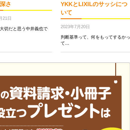
深さ
YKKとLIXILのサッシにつ
いて
月21日
2023年7月20日
大切だと思う中井義也で
判断基準って、何をもってするか
て…