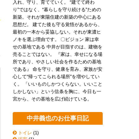
入れ、守り、育てていく。 “建てて終わ
り”ではなく、“暮らしを守り続ける”ための
新築。それが東陽住建の新築の中心にある
思想だ。 建てた後も守る覚悟があるから、
最初の一本から妥協しない。それが東濃ヒ
ノキを選ぶ理由です。 〇ビジョン 家は幸
っ
せの基地である 中井が目指すのは、建物を
売ることではない。 『家は、幸せになる場
所であり、やさしい社会を作るための基地
である』 命を守り、健康を育み、家族が安
心して“帰ってこられる場所”を増やしてい
く。 「いいものしかつくらない。いいこと
しかしない」という信条を胸に、今日も一
宮から、その基地を広げ続けている。
中井義也のお仕事日記
トイレ
(1)