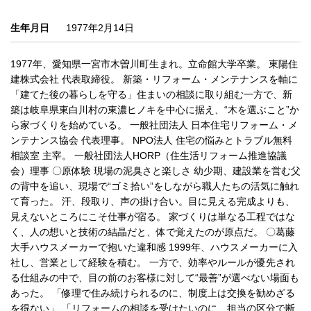
生年月日
1977年2月14日
1977年、愛知県一宮市木曽川町生まれ。立命館大学卒業。 東陽住
建株式会社 代表取締役。 新築・リフォーム・メンテナンスを軸に
「建てた後の暮らしを守る」住まいの相談に取り組む一方で、新
築は岐阜県東白川村の東濃ヒノキを中心に据え、“木を選ぶこと”か
ら家づくりを始めている。 一般社団法人 日本住宅リフォーム・メ
ンテナンス協会 代表理事。 NPO法人 住宅の悩みとトラブル無料
相談室 主宰。 一般社団法人HORP（住生活リフォーム推進協議
会）理事 〇原体験 現場の泥臭さと楽しさ 幼少期、建設業を営む父
の背中を追い、現場で“ゴミ拾い”をしながら職人たちの活気に触れ
て育った。 汗、段取り、声の掛け合い。目に見える完成よりも、
見えないところにこそ仕事が宿る。 家づくりは単なる工程ではな
く、人の想いと技術の結晶だと、体で覚えたのが原点だ。 〇葛藤
大手ハウスメーカーで抱いた違和感 1999年、ハウスメーカーに入
社し、営業として経験を積む。 一方で、効率やルールが優先され
る仕組みの中で、目の前のお客様に対して“最善”が選べない場面も
あった。 「修理で住み続けられるのに、制度上は交換を勧めざる
を得ない」 「リフォームの相談を受けたいのに、担当の区分で断