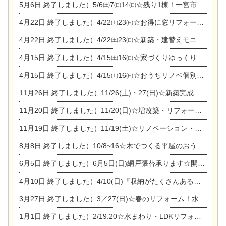
5月6日
終了しました）5/6㈯7㈰14㈰☆残り1棟！一宮市限定モニター募集相談会(新築・建替え)
4月22日
終了しました）4/22㈯23㈰☆お得に窓リフォーム個別相談会
4月22日
終了しました）4/22㈯23㈰☆新築・建替えモニター募集個別相談会
4月15日
終了しました）4/15㈯16㈰☆家づくりゆっくりじっくり個別相談会
4月15日
終了しました）4/15㈯16㈰☆おうちリノベ個別相談会
11月26日
終了しました）11/26(土)・27(日)☆新築完成見学会 in一宮市あずら
11月20日
終了しました）11/20(日)☆増改築・リフォームまつり＆秋の味覚まつり＆芸術祭
11月19日
終了しました）11/19(土)☆リノベーション・家の修理まつり＆増改築・リフォームまつりin扶桑ゴルフ
8月8日
終了しました）10/8~16☆木でつくる平屋のおうちのつくり方【完全予約制】
6月5日
終了しました）6月5日(日)網戸張替承ります☆開催！
4月10日
終了しました）4/10(日)『収納がたくさんあるおうち現場見学会』
3月27日
終了しました）3／27(日)☆春のリフォーム！水まわりLDKリフォーム相談会&今がチャンス！エアコン相談会
1月1日
終了しました）2/19.20☆水まわり・LDKリフォーム相談会＆エアコン相談会