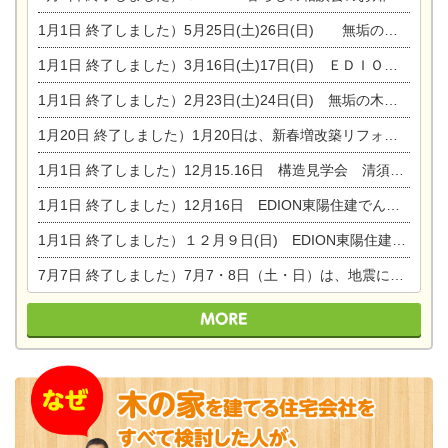
1月1日
終了しました）5月25日(土)26日(日) 無垢の木の家体感見学会開催☆
1月1日
終了しました）3月16日(土)17日(日) ＥＤＩＯＮ東陽住建でんき館 総決算まつり
1月1日
終了しました）2月23日(土)24日(日) 無垢の木の家 完成見学会
1月20日
終了しました）1月20日は、新春増改築リフォームまつり＆家の修理祭り＆家電まつりです。
1月1日
終了しました）12月15.16日 構造見学会 清須市西枇杷島町弁天
1月1日
終了しました）12月16日 EDION東陽住建でんき OPEN第二弾イベント！！
1月1日
終了しました）１２月９日(日) EDION東陽住建でんき館プレＯＰＥＮ！＆家の修理まつり
7月7日
終了しました）7月7・8日（土・日）は、地震に強くて安心！暮らしを楽しむ東濃ひのきの平屋の家体験見学会を開催します。ぜひお越しください。