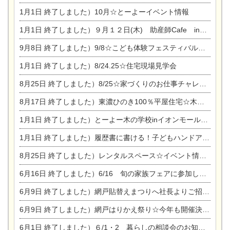
1月1日
終了しました）10月☆とーよーイベント情報
1月1日
終了しました）９月１２日(木) 助産師Cafe in東陽住建
9月8日
終了しました）9/8☆こども体験フェスティバル☆一宮市民会館
1月1日
終了しました）8/24.25☆住宅現場見学会
8月25日
終了しました）8/25☆家づくりのお仕事チャレンジ
8月17日
終了しました）東濃ひのき100％平屋住宅☆木の家完成見学会
1月1日
終了しました）とーよー木の学校inイオンモール木曽川
1月1日
終了しました）履歴書に書ける！子どもハンドアロマ講座☆
8月25日
終了しました）レンタルスペース☆イベント情報☆チャイルドアロマセラピスト
6月16日
終了しました）6/16 旬の家族フェアに参加します☆
6月9日
終了しました）網戸貼替えまつりへ社長よりご招待です♪
6月9日
終了しました）網戸はりかえ祭り☆今年も開催決定！
6月1日
終了しました）６/1・2 暮らしの相談会のお知らせ