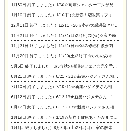
1月30日
終了しました）1/30☆耐震シェルター工法が見れる完成見学会
1月16日
終了しました）1/16(日)☆新春！増改築リフォーム&家の修理まつり
12月11日
終了しました）12/11〜20☆冬の大感謝祭クリスマス相談会開催
11月21日
終了しました）11/21(日)22(月)23(火)☆家の修理まつり＆増改築リフォーム相談会
11月21日
終了しました）11/21(日)☆家の修理相談会開催 in 扶桑オークビレッジ
11月20日
終了しました）11/20(土)21(日)☆いちのみや逸品市に出店します【ひのきのバラ販売】
9月5日
終了しました）9/5☆秋の相談会フェア☆完全予約制
8月21日
終了しました）8/21・22☆新築ハジメテさん相談会 『集まれ！農地に家を建てたい人！』
7月10日
終了しました）7/10･11☆新築ハジメテさん相談会 『集まれ！農地に家を建てたい人！』完全予約制
6月12日
終了しました）6/12.13★新築ハジメテさん 『木の家 現場体感見学会』
6月12日
終了しました）6/12・13☆新築ハジメテさん相談会『今ある土地に家を建てる際の注意点』
1月19日
終了しました）1/19☆新春！健康あったかまつり＆増改築リフォームまつり
1月1日
終了しました）9月28日(土)29日(日) 家の解体なんでも相談会