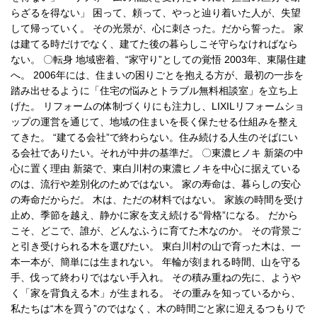
らざるを得ない」 困って、頼って、やっと辿り着いた人が、失望
して帰っていく。 その光景が、心に刺さった。だから誓った。 家
は建てる時だけでなく、建てた後の暮らしこそ守らなければなら
ない。 〇転身 地域密着、“家守り”としての覚悟 2003年、東陽住建
へ。 2006年には、住まいの困りごとを抱える方が、最初の一歩を
踏み出せるように「住宅の悩みとトラブル無料相談室」を立ち上
げた。 リフォームの体制づくりにも注力し、LIXILリフォームショ
ップの運営を通じて、地域の住まいを長く保たせる仕組みを整え
てきた。 “建てる会社”で終わらない。住み続ける人生のそばにい
る会社でありたい。それが中井の基準だ。 〇東濃ヒノキ 新築の中
心に置く理由 新築で、東白川村の東濃ヒノキを中心に据えている
のは、流行や差別化のためではない。 家の寿命は、暮らしの安心
の寿命だからだ。 木は、ただの材料ではない。 家族の時間を受け
止め、季節を越え、静かに家を支え続ける“骨格”になる。 だから
こそ、どこで、誰が、どんなふうに育てた木なのか。 その背景ご
と引き受けられる木を選びたい。 東白川村の山で育った木は、一
本一本が、簡単には生まれない。 年輪が刻まれる時間、山を守る
手、伐って終わりではない手入れ。 その積み重ねの先に、ようや
く「家を背負える木」が生まれる。 その重みを知っているから、
私たちは“木を買う”のではなく、木の時間ごと家に迎えるつもりで