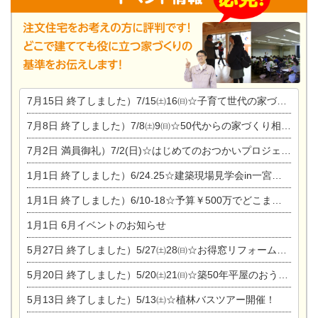
7月15日
終了しました）7/15㈯16㈰☆子育て世代の家づくり相談会
7月8日
終了しました）7/8㈯9㈰☆50代からの家づくり相談会
7月2日
満員御礼）7/2(日)☆はじめてのおつかいプロジェクト
1月1日
終了しました）6/24.25☆建築現場見学会in一宮市木曽川町
1月1日
終了しました）6/10-18☆予算￥500万でどこまでできるの？リフォーム相談会
1月1日
6月イベントのお知らせ
5月27日
終了しました）5/27㈯28㈰☆お得窓リフォーム個別相談会
5月20日
終了しました）5/20㈯21㈰☆築50年平屋のおうちリノベーション完成見学会
5月13日
終了しました）5/13㈯☆植林バスツアー開催！