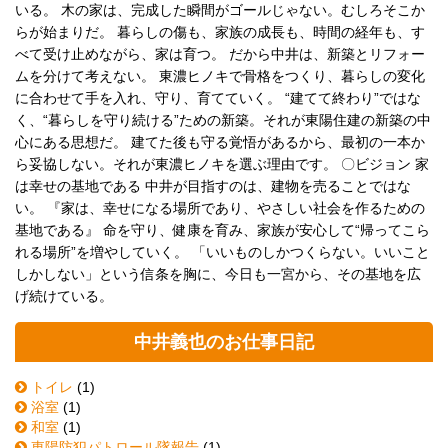
いる。 木の家は、完成した瞬間がゴールじゃない。むしろそこか
らが始まりだ。 暮らしの傷も、家族の成長も、時間の経年も、す
べて受け止めながら、家は育つ。 だから中井は、新築とリフォー
ムを分けて考えない。 東濃ヒノキで骨格をつくり、暮らしの変化
に合わせて手を入れ、守り、育てていく。 “建てて終わり”ではな
く、“暮らしを守り続ける”ための新築。それが東陽住建の新築の中
心にある思想だ。 建てた後も守る覚悟があるから、最初の一本か
ら妥協しない。それが東濃ヒノキを選ぶ理由です。 〇ビジョン 家
は幸せの基地である 中井が目指すのは、建物を売ることではな
い。 『家は、幸せになる場所であり、やさしい社会を作るための
基地である』 命を守り、健康を育み、家族が安心して“帰ってこら
れる場所”を増やしていく。 「いいものしかつくらない。いいこと
しかしない」という信条を胸に、今日も一宮から、その基地を広
げ続けている。
中井義也のお仕事日記
トイレ
(1)
浴室
(1)
和室
(1)
東陽防犯パトロール隊報告
(1)