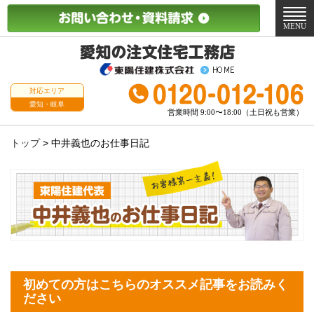
メ
ニ
MENU
ュ
ー
対応エリア
愛知・岐阜
営業時間 9:00〜18:00（土日祝も営業）
トップ
>
中井義也のお仕事日記
初めての方はこちらのオススメ記事をお読みく
ださい