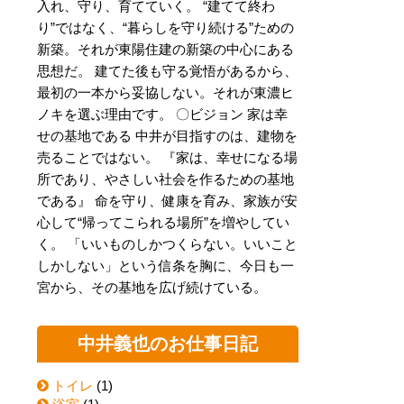
入れ、守り、育てていく。 “建てて終わ
り”ではなく、“暮らしを守り続ける”ための
新築。それが東陽住建の新築の中心にある
思想だ。 建てた後も守る覚悟があるから、
最初の一本から妥協しない。それが東濃ヒ
ノキを選ぶ理由です。 〇ビジョン 家は幸
せの基地である 中井が目指すのは、建物を
売ることではない。 『家は、幸せになる場
所であり、やさしい社会を作るための基地
である』 命を守り、健康を育み、家族が安
心して“帰ってこられる場所”を増やしてい
く。 「いいものしかつくらない。いいこと
しかしない」という信条を胸に、今日も一
宮から、その基地を広げ続けている。
中井義也のお仕事日記
トイレ
(1)