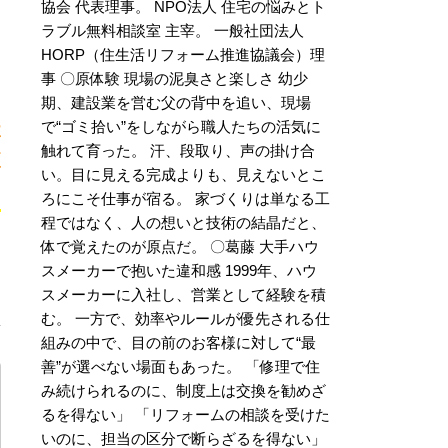
協会 代表理事。 NPO法人 住宅の悩みとト
ラブル無料相談室 主宰。 一般社団法人
HORP（住生活リフォーム推進協議会）理
事 〇原体験 現場の泥臭さと楽しさ 幼少
期、建設業を営む父の背中を追い、現場
で“ゴミ拾い”をしながら職人たちの活気に
木
触れて育った。 汗、段取り、声の掛け合
東
い。目に見える完成よりも、見えないとこ
ろにこそ仕事が宿る。 家づくりは単なる工
程ではなく、人の想いと技術の結晶だと、
体で覚えたのが原点だ。 〇葛藤 大手ハウ
スメーカーで抱いた違和感 1999年、ハウ
スメーカーに入社し、営業として経験を積
む。 一方で、効率やルールが優先される仕
組みの中で、目の前のお客様に対して“最
善”が選べない場面もあった。 「修理で住
み続けられるのに、制度上は交換を勧めざ
るを得ない」 「リフォームの相談を受けた
いのに、担当の区分で断らざるを得ない」