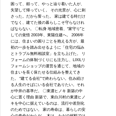
困って、頼って、やっと辿り着いた人が、
失望して帰っていく。 その光景が、心に刺
さった。だから誓った。 家は建てる時だけ
でなく、建てた後の暮らしこそ守らなけれ
ばならない。 〇転身 地域密着、“家守り”と
しての覚悟 2003年、東陽住建へ。 2006年
には、住まいの困りごとを抱える方が、最
初の一歩を踏み出せるように「住宅の悩み
とトラブル無料相談室」を立ち上げた。 リ
フォームの体制づくりにも注力し、LIXILリ
フォームショップの運営を通じて、地域の
住まいを長く保たせる仕組みを整えてき
た。 “建てる会社”で終わらない。住み続け
る人生のそばにいる会社でありたい。それ
が中井の基準だ。 〇東濃ヒノキ 新築の中
心に置く理由 新築で、東白川村の東濃ヒノ
キを中心に据えているのは、流行や差別化
のためではない。 家の寿命は、暮らしの安
心の寿命だからだ。 木は、ただの材料では