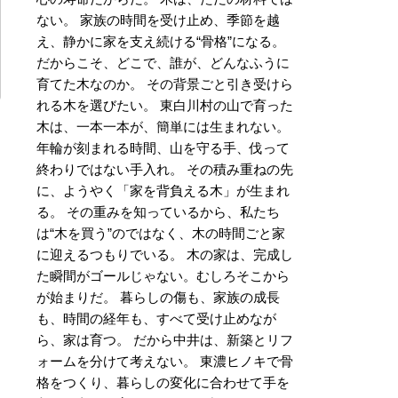
ない。 家族の時間を受け止め、季節を越
え、静かに家を支え続ける“骨格”になる。
だからこそ、どこで、誰が、どんなふうに
育てた木なのか。 その背景ごと引き受けら
れる木を選びたい。 東白川村の山で育った
木は、一本一本が、簡単には生まれない。
年輪が刻まれる時間、山を守る手、伐って
終わりではない手入れ。 その積み重ねの先
に、ようやく「家を背負える木」が生まれ
る。 その重みを知っているから、私たち
は“木を買う”のではなく、木の時間ごと家
に迎えるつもりでいる。 木の家は、完成し
た瞬間がゴールじゃない。むしろそこから
が始まりだ。 暮らしの傷も、家族の成長
も、時間の経年も、すべて受け止めなが
ら、家は育つ。 だから中井は、新築とリフ
ォームを分けて考えない。 東濃ヒノキで骨
格をつくり、暮らしの変化に合わせて手を