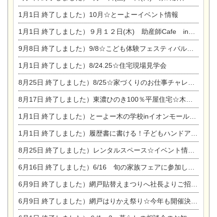
1月1日
終了しました）10月☆とーよーイベント情報
1月1日
終了しました）９月１２日(木) 助産師Cafe in東陽住建
9月8日
終了しました）9/8☆こども体験フェスティバル☆一宮市民会館
1月1日
終了しました）8/24.25☆住宅現場見学会
8月25日
終了しました）8/25☆家づくりのお仕事チャレンジ
8月17日
終了しました）東濃ひのき100％平屋住宅☆木の家完成見学会
1月1日
終了しました）とーよー木の学校inイオンモール木曽川
1月1日
終了しました）履歴書に書ける！子どもハンドアロマ講座☆
8月25日
終了しました）レンタルスペース☆イベント情報☆チャイルドアロマセラピスト
6月16日
終了しました）6/16 旬の家族フェアに参加します☆
6月9日
終了しました）網戸貼替えまつりへ社長よりご招待です♪
6月9日
終了しました）網戸はりかえ祭り☆今年も開催決定！