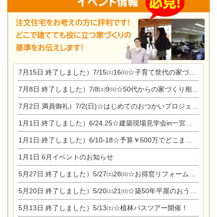
7月15日
終了しました）7/15㈯16㈰☆子育て世代の家づくり相談会
7月8日
終了しました）7/8㈯9㈰☆50代からの家づくり相談会
7月2日
満員御礼）7/2(日)☆はじめてのおつかいプロジェクト
1月1日
終了しました）6/24.25☆建築現場見学会in一宮市木曽川町
1月1日
終了しました）6/10-18☆予算￥500万でどこまでできるの？リフォーム相談会
1月1日
6月イベントのお知らせ
5月27日
終了しました）5/27㈯28㈰☆お得窓リフォーム個別相談会
5月20日
終了しました）5/20㈯21㈰☆築50年平屋のおうちリノベーション完成見学会
5月13日
終了しました）5/13㈯☆植林バスツアー開催！