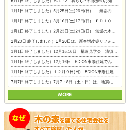
6月1日
終了しました）６/1・2 暮らしの相談会のお知らせ
1月1日
終了しました）5月25日(土)26日(日) 無垢の木の家体感見学会開催☆
1月1日
終了しました）3月16日(土)17日(日) ＥＤＩＯＮ東陽住建でんき館 総決算まつり
1月1日
終了しました）2月23日(土)24日(日) 無垢の木の家 完成見学会
1月20日
終了しました）1月20日は、新春増改築リフォームまつり＆家の修理祭り＆家電まつりです。
1月1日
終了しました）12月15.16日 構造見学会 清須市西枇杷島町弁天
1月1日
終了しました）12月16日 EDION東陽住建でんき OPEN第二弾イベント！！
1月1日
終了しました）１２月９日(日) EDION東陽住建でんき館プレＯＰＥＮ！＆家の修理まつり
7月7日
終了しました）7月7・8日（土・日）は、地震に強くて安心！暮らしを楽しむ東濃ひのきの平屋の家体験見学会を開催します。ぜひお越しください。