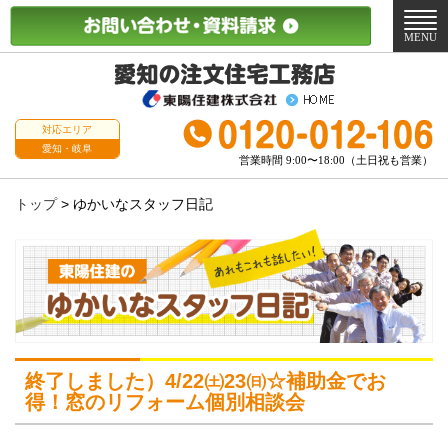
メ
ニ
MENU
ュ
ー
対応エリア
愛知・岐阜
営業時間 9:00〜18:00（土日祝も営業）
トップ
>
ゆかいなスタッフ日記
終了しました）4/22㈯23㈰☆補助金でお
得！窓のリフォーム個別相談会