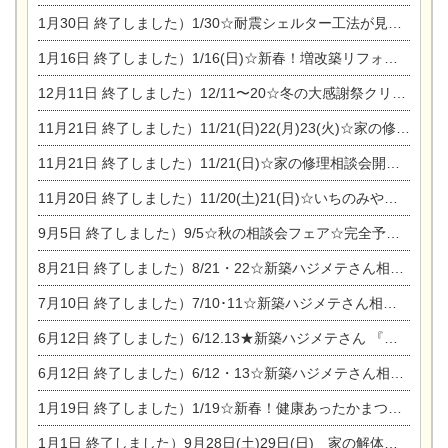
1月30日
終了しました）1/30☆耐震シェルター工法が見れる完成見学会
1月16日
終了しました）1/16(日)☆新春！増改築リフォーム&家の修理まつり
12月11日
終了しました）12/11〜20☆冬の大感謝祭クリスマス相談会開催
11月21日
終了しました）11/21(日)22(月)23(火)☆家の修理まつり＆増改築リフォーム相談会
11月21日
終了しました）11/21(日)☆家の修理相談会開催 in 扶桑オークビレッジ
11月20日
終了しました）11/20(土)21(日)☆いちのみや逸品市に出店します【ひのきのバラ販売】
9月5日
終了しました）9/5☆秋の相談会フェア☆完全予約制
8月21日
終了しました）8/21・22☆新築ハジメテさん相談会 『集まれ！農地に家を建てたい人！』
7月10日
終了しました）7/10･11☆新築ハジメテさん相談会 『集まれ！農地に家を建てたい人！』完全予約制
6月12日
終了しました）6/12.13★新築ハジメテさん 『木の家 現場体感見学会』
6月12日
終了しました）6/12・13☆新築ハジメテさん相談会『今ある土地に家を建てる際の注意点』
1月19日
終了しました）1/19☆新春！健康あったかまつり＆増改築リフォームまつり
1月1日
終了しました）9月28日(土)29日(日) 家の解体なんでも相談会