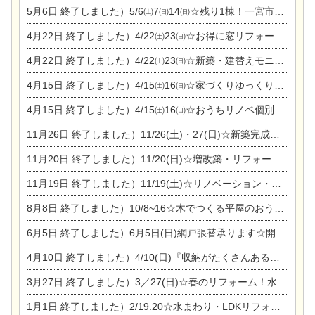
5月6日
終了しました）5/6㈯7㈰14㈰☆残り1棟！一宮市限定モニター募集相談会(新築・建替え)
4月22日
終了しました）4/22㈯23㈰☆お得に窓リフォーム個別相談会
4月22日
終了しました）4/22㈯23㈰☆新築・建替えモニター募集個別相談会
4月15日
終了しました）4/15㈯16㈰☆家づくりゆっくりじっくり個別相談会
4月15日
終了しました）4/15㈯16㈰☆おうちリノベ個別相談会
11月26日
終了しました）11/26(土)・27(日)☆新築完成見学会 in一宮市あずら
11月20日
終了しました）11/20(日)☆増改築・リフォームまつり＆秋の味覚まつり＆芸術祭
11月19日
終了しました）11/19(土)☆リノベーション・家の修理まつり＆増改築・リフォームまつりin扶桑ゴルフ
8月8日
終了しました）10/8~16☆木でつくる平屋のおうちのつくり方【完全予約制】
6月5日
終了しました）6月5日(日)網戸張替承ります☆開催！
4月10日
終了しました）4/10(日)『収納がたくさんあるおうち現場見学会』
3月27日
終了しました）3／27(日)☆春のリフォーム！水まわりLDKリフォーム相談会&今がチャンス！エアコン相談会
1月1日
終了しました）2/19.20☆水まわり・LDKリフォーム相談会＆エアコン相談会