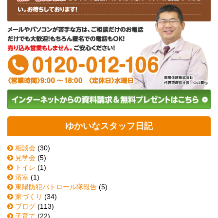
ゆかいなスタッフ日記
相談会
(30)
見学会
(5)
トイレ
(1)
浴室
(1)
東陽防犯パトロール隊報告
(5)
家づくり
(34)
ブログ
(113)
子育て
(22)