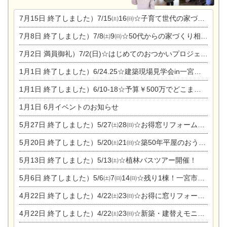
7月15日
終了しました）7/15㈯16㈰☆子育て世代の家づくり相談会
7月8日
終了しました）7/8㈯9㈰☆50代からの家づくり相談会
7月2日
満員御礼）7/2(日)☆はじめてのおつかいプロジェクト
1月1日
終了しました）6/24.25☆建築現場見学会in一宮市木曽川町
1月1日
終了しました）6/10-18☆予算￥500万でどこまでできるの？リフォーム相談会
1月1日
6月イベントのお知らせ
5月27日
終了しました）5/27㈯28㈰☆お得窓リフォーム個別相談会
5月20日
終了しました）5/20㈯21㈰☆築50年平屋のおうちリノベーション完成見学会
5月13日
終了しました）5/13㈯☆植林バスツアー開催！
5月6日
終了しました）5/6㈯7㈰14㈰☆残り1棟！一宮市限定モニター募集相談会(新築・建替え)
4月22日
終了しました）4/22㈯23㈰☆お得に窓リフォーム個別相談会
4月22日
終了しました）4/22㈯23㈰☆新築・建替えモニター募集個別相談会