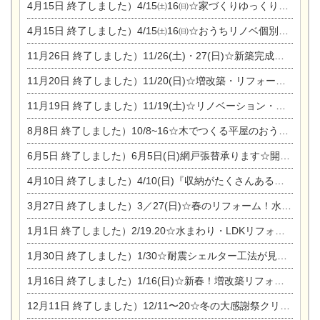
4月15日
終了しました）4/15㈯16㈰☆家づくりゆっくりじっくり個別相談会
4月15日
終了しました）4/15㈯16㈰☆おうちリノベ個別相談会
11月26日
終了しました）11/26(土)・27(日)☆新築完成見学会 in一宮市あずら
11月20日
終了しました）11/20(日)☆増改築・リフォームまつり＆秋の味覚まつり＆芸術祭
11月19日
終了しました）11/19(土)☆リノベーション・家の修理まつり＆増改築・リフォームまつりin扶桑ゴルフ
8月8日
終了しました）10/8~16☆木でつくる平屋のおうちのつくり方【完全予約制】
6月5日
終了しました）6月5日(日)網戸張替承ります☆開催！
4月10日
終了しました）4/10(日)『収納がたくさんあるおうち現場見学会』
3月27日
終了しました）3／27(日)☆春のリフォーム！水まわりLDKリフォーム相談会&今がチャンス！エアコン相談会
1月1日
終了しました）2/19.20☆水まわり・LDKリフォーム相談会＆エアコン相談会
1月30日
終了しました）1/30☆耐震シェルター工法が見れる完成見学会
1月16日
終了しました）1/16(日)☆新春！増改築リフォーム&家の修理まつり
12月11日
終了しました）12/11〜20☆冬の大感謝祭クリスマス相談会開催