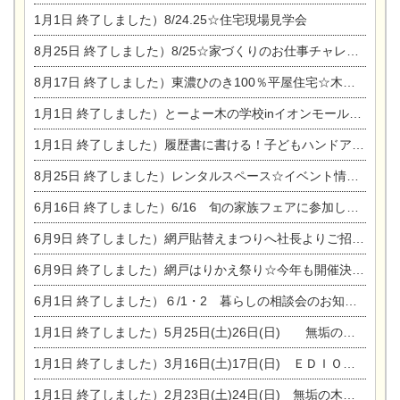
1月1日
終了しました）8/24.25☆住宅現場見学会
8月25日
終了しました）8/25☆家づくりのお仕事チャレンジ
8月17日
終了しました）東濃ひのき100％平屋住宅☆木の家完成見学会
1月1日
終了しました）とーよー木の学校inイオンモール木曽川
1月1日
終了しました）履歴書に書ける！子どもハンドアロマ講座☆
8月25日
終了しました）レンタルスペース☆イベント情報☆チャイルドアロマセラピスト
6月16日
終了しました）6/16 旬の家族フェアに参加します☆
6月9日
終了しました）網戸貼替えまつりへ社長よりご招待です♪
6月9日
終了しました）網戸はりかえ祭り☆今年も開催決定！
6月1日
終了しました）６/1・2 暮らしの相談会のお知らせ
1月1日
終了しました）5月25日(土)26日(日) 無垢の木の家体感見学会開催☆
1月1日
終了しました）3月16日(土)17日(日) ＥＤＩＯＮ東陽住建でんき館 総決算まつり
1月1日
終了しました）2月23日(土)24日(日) 無垢の木の家 完成見学会