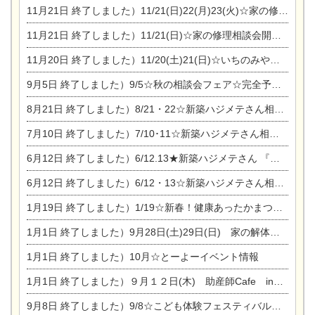
11月21日
終了しました）11/21(日)22(月)23(火)☆家の修理まつり＆増改築リフォーム相談会
11月21日
終了しました）11/21(日)☆家の修理相談会開催 in 扶桑オークビレッジ
11月20日
終了しました）11/20(土)21(日)☆いちのみや逸品市に出店します【ひのきのバラ販売】
9月5日
終了しました）9/5☆秋の相談会フェア☆完全予約制
8月21日
終了しました）8/21・22☆新築ハジメテさん相談会 『集まれ！農地に家を建てたい人！』
7月10日
終了しました）7/10･11☆新築ハジメテさん相談会 『集まれ！農地に家を建てたい人！』完全予約制
6月12日
終了しました）6/12.13★新築ハジメテさん 『木の家 現場体感見学会』
6月12日
終了しました）6/12・13☆新築ハジメテさん相談会『今ある土地に家を建てる際の注意点』
1月19日
終了しました）1/19☆新春！健康あったかまつり＆増改築リフォームまつり
1月1日
終了しました）9月28日(土)29日(日) 家の解体なんでも相談会
1月1日
終了しました）10月☆とーよーイベント情報
1月1日
終了しました）９月１２日(木) 助産師Cafe in東陽住建
9月8日
終了しました）9/8☆こども体験フェスティバル☆一宮市民会館