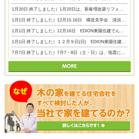
1月20日
終了しました）1月20日は、新春増改築リフォームまつり＆家の修理祭り＆家電まつりです。
1月1日
終了しました）12月15.16日 構造見学会 清須市西枇杷島町弁天
1月1日
終了しました）12月16日 EDION東陽住建でんき OPEN第二弾イベント！！
1月1日
終了しました）１２月９日(日) EDION東陽住建でんき館プレＯＰＥＮ！＆家の修理まつり
7月7日
終了しました）7月7・8日（土・日）は、地震に強くて安心！暮らしを楽しむ東濃ひのきの平屋の家体験見学会を開催します。ぜひお越しください。