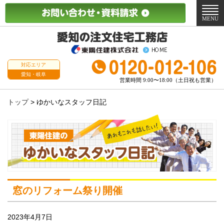
メ
ニ
MENU
ュ
ー
対応エリア
愛知・岐阜
営業時間 9:00〜18:00（土日祝も営業）
トップ
>
ゆかいなスタッフ日記
窓のリフォーム祭り開催
2023年4月7日