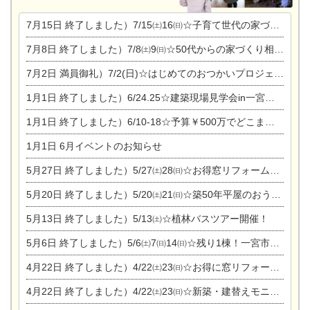
7月15日
終了しました）7/15㈯16㈰☆子育て世代の家づくり相談会
7月8日
終了しました）7/8㈯9㈰☆50代からの家づくり相談会
7月2日
満員御礼）7/2(日)☆はじめてのおつかいプロジェクト
1月1日
終了しました）6/24.25☆建築現場見学会in一宮市木曽川町
1月1日
終了しました）6/10-18☆予算￥500万でどこまでできるの？リフォーム相談会
1月1日
6月イベントのお知らせ
5月27日
終了しました）5/27㈯28㈰☆お得窓リフォーム個別相談会
5月20日
終了しました）5/20㈯21㈰☆築50年平屋のおうちリノベーション完成見学会
5月13日
終了しました）5/13㈯☆植林バスツアー開催！
5月6日
終了しました）5/6㈯7㈰14㈰☆残り1棟！一宮市限定モニター募集相談会(新築・建替え)
4月22日
終了しました）4/22㈯23㈰☆お得に窓リフォーム個別相談会
4月22日
終了しました）4/22㈯23㈰☆新築・建替えモニター募集個別相談会