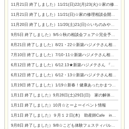
11月21日
終了しました）11/21(日)22(月)23(火)☆家の修理まつり＆増改築リフォーム相談会
11月21日
終了しました）11/21(日)☆家の修理相談会開催 in 扶桑オークビレッジ
11月20日
終了しました）11/20(土)21(日)☆いちのみや逸品市に出店します【ひのきのバラ販売】
9月5日
終了しました）9/5☆秋の相談会フェア☆完全予約制
8月21日
終了しました）8/21・22☆新築ハジメテさん相談会 『集まれ！農地に家を建てたい人！』
7月10日
終了しました）7/10･11☆新築ハジメテさん相談会 『集まれ！農地に家を建てたい人！』完全予約制
6月12日
終了しました）6/12.13★新築ハジメテさん 『木の家 現場体感見学会』
6月12日
終了しました）6/12・13☆新築ハジメテさん相談会『今ある土地に家を建てる際の注意点』
1月19日
終了しました）1/19☆新春！健康あったかまつり＆増改築リフォームまつり
1月1日
終了しました）9月28日(土)29日(日) 家の解体なんでも相談会
1月1日
終了しました）10月☆とーよーイベント情報
1月1日
終了しました）９月１２日(木) 助産師Cafe in東陽住建
9月8日
終了しました）9/8☆こども体験フェスティバル☆一宮市民会館