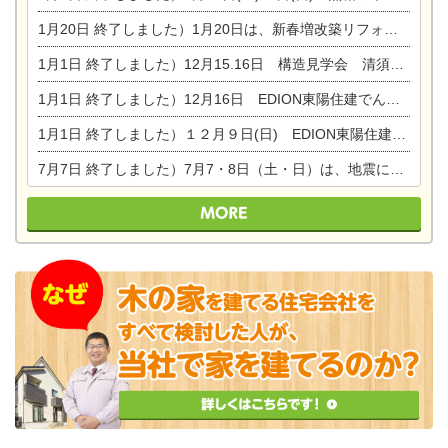
1月20日
終了しました）1月20日は、新春増改築リフォームまつり＆家の修理祭り＆家電まつりです。
1月1日
終了しました）12月15.16日 構造見学会 清須市西枇杷島町弁天
1月1日
終了しました）12月16日 EDION東陽住建でんき OPEN第二弾イベント！！
1月1日
終了しました）１２月９日(日) EDION東陽住建でんき館プレＯＰＥＮ！＆家の修理まつり
7月7日
終了しました）7月7・8日（土・日）は、地震に強くて安心！暮らしを楽しむ東濃ひのきの平屋の家体験見学会を開催します。ぜひお越しください。