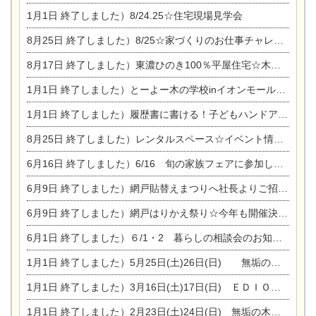
1月1日
終了しました）8/24.25☆住宅現場見学会
8月25日
終了しました）8/25☆家づくりのお仕事チャレンジ
8月17日
終了しました）東濃ひのき100％平屋住宅☆木の家完成見学会
1月1日
終了しました）とーよー木の学校inイオンモール木曽川
1月1日
終了しました）履歴書に書ける！子どもハンドアロマ講座☆
8月25日
終了しました）レンタルスペース☆イベント情報☆チャイルドアロマセラピスト
6月16日
終了しました）6/16 旬の家族フェアに参加します☆
6月9日
終了しました）網戸貼替えまつりへ社長よりご招待です♪
6月9日
終了しました）網戸はりかえ祭り☆今年も開催決定！
6月1日
終了しました）６/1・2 暮らしの相談会のお知らせ
1月1日
終了しました）5月25日(土)26日(日) 無垢の木の家体感見学会開催☆
1月1日
終了しました）3月16日(土)17日(日) ＥＤＩＯＮ東陽住建でんき館 総決算まつり
1月1日
終了しました）2月23日(土)24日(日) 無垢の木の家 完成見学会