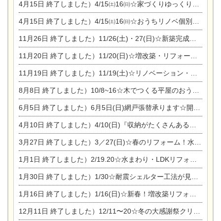
4月15日
終了しました）4/15㈯16㈰☆家づくりゆっくりじっくり個別相談会
4月15日
終了しました）4/15㈯16㈰☆おうちリノベ個別相談会
11月26日
終了しました）11/26(土)・27(日)☆新築完成見学会 in一宮市あずら
11月20日
終了しました）11/20(日)☆増改築・リフォームまつり＆秋の味覚まつり＆芸術祭
11月19日
終了しました）11/19(土)☆リノベーション・家の修理まつり＆増改築・リフォームまつりin扶桑ゴルフ
8月8日
終了しました）10/8~16☆木でつくる平屋のおうちのつくり方【完全予約制】
6月5日
終了しました）6月5日(日)網戸張替承ります☆開催！
4月10日
終了しました）4/10(日)『収納がたくさんあるおうち現場見学会』
3月27日
終了しました）3／27(日)☆春のリフォーム！水まわりLDKリフォーム相談会&今がチャンス！エアコン相談会
1月1日
終了しました）2/19.20☆水まわり・LDKリフォーム相談会＆エアコン相談会
1月30日
終了しました）1/30☆耐震シェルター工法が見れる完成見学会
1月16日
終了しました）1/16(日)☆新春！増改築リフォーム&家の修理まつり
12月11日
終了しました）12/11〜20☆冬の大感謝祭クリスマス相談会開催