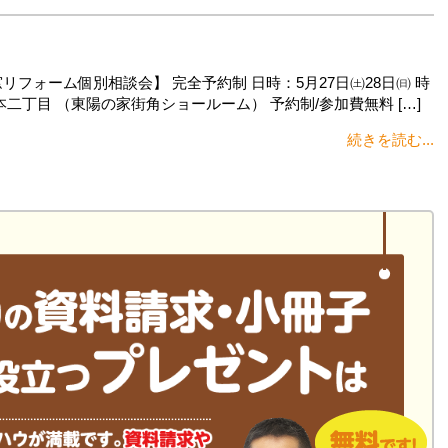
フォーム個別相談会】 完全予約制 日時：5月27日㈯28日㈰ 時
森本二丁目 （東陽の家街角ショールーム） 予約制/参加費無料 […]
続きを読む...