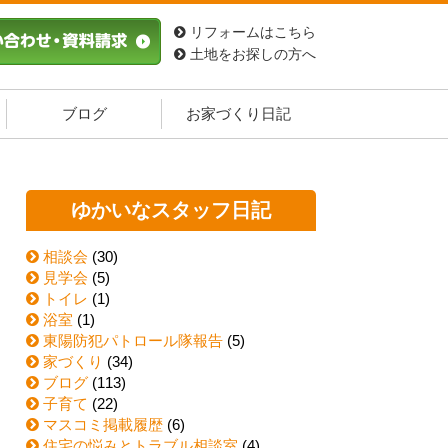
リフォームはこちら
土地をお探しの方へ
ブログ
お家づくり日記
ゆかいなスタッフ日記
相談会
(30)
見学会
(5)
トイレ
(1)
浴室
(1)
東陽防犯パトロール隊報告
(5)
家づくり
(34)
ブログ
(113)
子育て
(22)
マスコミ掲載履歴
(6)
住宅の悩みとトラブル相談室
(4)