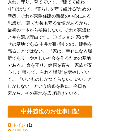
入れ、守り、育てていく。 “建てて終わ
り”ではなく、“暮らしを守り続ける”ための
新築。それが東陽住建の新築の中心にある
思想だ。 建てた後も守る覚悟があるから、
最初の一本から妥協しない。それが東濃ヒ
ノキを選ぶ理由です。 〇ビジョン 家は幸
せの基地である 中井が目指すのは、建物を
売ることではない。 『家は、幸せになる場
所であり、やさしい社会を作るための基地
である』 命を守り、健康を育み、家族が安
心して“帰ってこられる場所”を増やしてい
く。 「いいものしかつくらない。いいこと
しかしない」という信条を胸に、今日も一
宮から、その基地を広げ続けている。
中井義也のお仕事日記
トイレ
(1)