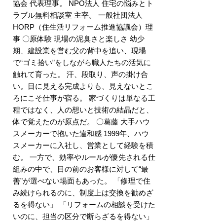
協会 代表理事。 NPO法人 住宅の悩みとト
ラブル無料相談室 主宰。 一般社団法人
HORP（住生活リフォーム推進協議会）理
事 〇原体験 現場の泥臭さと楽しさ 幼少
期、建設業を営む父の背中を追い、現場
で“ゴミ拾い”をしながら職人たちの活気に
触れて育った。 汗、段取り、声の掛け合
い。目に見える完成よりも、見えないとこ
ろにこそ仕事が宿る。 家づくりは単なる工
程ではなく、人の想いと技術の結晶だと、
体で覚えたのが原点だ。 〇葛藤 大手ハウ
スメーカーで抱いた違和感 1999年、ハウ
スメーカーに入社し、営業として経験を積
む。 一方で、効率やルールが優先される仕
組みの中で、目の前のお客様に対して“最
善”が選べない場面もあった。 「修理で住
み続けられるのに、制度上は交換を勧めざ
るを得ない」 「リフォームの相談を受けた
いのに、担当の区分で断らざるを得ない」