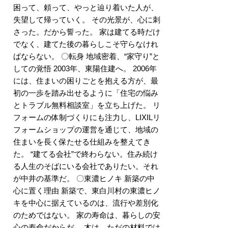
困って、頼って、やっと辿り着いた人が、
失望して帰っていく。 その光景が、心に刺
さった。だから誓った。 家は建てる時だけ
でなく、建てた後の暮らしこそ守らなけれ
ばならない。 〇転身 地域密着、“家守り”と
しての覚悟 2003年、東陽住建へ。 2006年
には、住まいの困りごとを抱える方が、最
初の一歩を踏み出せるように「住宅の悩み
とトラブル無料相談室」を立ち上げた。 リ
フォームの体制づくりにも注力し、LIXILリ
フォームショップの運営を通じて、地域の
住まいを長く保たせる仕組みを整えてき
た。 “建てる会社”で終わらない。住み続け
る人生のそばにいる会社でありたい。それ
が中井の基準だ。 〇東濃ヒノキ 新築の中
心に置く理由 新築で、東白川村の東濃ヒノ
キを中心に据えているのは、流行や差別化
のためではない。 家の寿命は、暮らしの安
心の寿命だからだ。 木は、ただの材料では