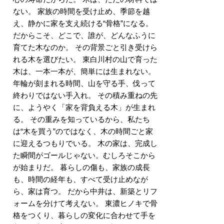
ない。 家族の時間を受け止め、季節を越
え、静かに家を支え続ける“骨格”になる。
だからこそ、どこで、誰が、どんなふうに
育てた木なのか。 その背景ごと引き受けら
れる木を選びたい。 東白川村の山で育った
木は、一本一本が、簡単には生まれない。
年輪が刻まれる時間、山を守る手、伐って
終わりではない手入れ。 その積み重ねの先
に、ようやく「家を背負える木」が生まれ
る。 その重みを知っているから、私たち
は“木を買う”のではなく、木の時間ごと家
に迎えるつもりでいる。 木の家は、完成し
た瞬間がゴールじゃない。むしろそこから
が始まりだ。 暮らしの傷も、家族の成長
も、時間の経年も、すべて受け止めなが
ら、家は育つ。 だから中井は、新築とリフ
ォームを分けて考えない。 東濃ヒノキで骨
格をつくり、暮らしの変化に合わせて手を