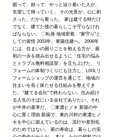
困って、頼って、やっと辿り着いた人が、
失望して帰っていく。 その光景が、心に刺
さった。だから誓った。 家は建てる時だけ
でなく、建てた後の暮らしこそ守らなけれ
ばならない。 〇転身 地域密着、“家守り”と
しての覚悟 2003年、東陽住建へ。 2006年
には、住まいの困りごとを抱える方が、最
初の一歩を踏み出せるように「住宅の悩み
とトラブル無料相談室」を立ち上げた。 リ
フォームの体制づくりにも注力し、LIXILリ
フォームショップの運営を通じて、地域の
住まいを長く保たせる仕組みを整えてき
た。 “建てる会社”で終わらない。住み続け
る人生のそばにいる会社でありたい。それ
が中井の基準だ。 〇東濃ヒノキ 新築の中
心に置く理由 新築で、東白川村の東濃ヒノ
キを中心に据えているのは、流行や差別化
のためではない。 家の寿命は、暮らしの安
心の寿命だからだ。 木は、ただの材料では