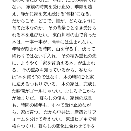
ない。 家族の時間を受け止め、季節を越
え、静かに家を支え続ける“骨格”になる。
だからこそ、どこで、誰が、どんなふうに
育てた木なのか。 その背景ごと引き受けら
れる木を選びたい。 東白川村の山で育った
木は、一本一本が、簡単には生まれない。
年輪が刻まれる時間、山を守る手、伐って
終わりではない手入れ。 その積み重ねの先
に、ようやく「家を背負える木」が生まれ
る。 その重みを知っているから、私たち
は“木を買う”のではなく、木の時間ごと家
に迎えるつもりでいる。 木の家は、完成し
た瞬間がゴールじゃない。むしろそこから
が始まりだ。 暮らしの傷も、家族の成長
も、時間の経年も、すべて受け止めなが
ら、家は育つ。 だから中井は、新築とリフ
ォームを分けて考えない。 東濃ヒノキで骨
格をつくり、暮らしの変化に合わせて手を