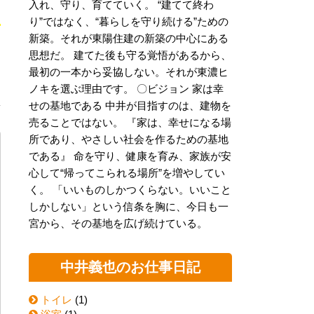
入れ、守り、育てていく。 “建てて終わ
り”ではなく、“暮らしを守り続ける”ための
新築。それが東陽住建の新築の中心にある
思想だ。 建てた後も守る覚悟があるから、
最初の一本から妥協しない。それが東濃ヒ
ノキを選ぶ理由です。 〇ビジョン 家は幸
せの基地である 中井が目指すのは、建物を
売ることではない。 『家は、幸せになる場
所であり、やさしい社会を作るための基地
である』 命を守り、健康を育み、家族が安
心して“帰ってこられる場所”を増やしてい
く。 「いいものしかつくらない。いいこと
しかしない」という信条を胸に、今日も一
宮から、その基地を広げ続けている。
中井義也のお仕事日記
トイレ
(1)