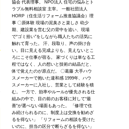
協会 代表理事。 NPO法人 住宅の悩みとト
ラブル無料相談室 主宰。 一般社団法人
HORP（住生活リフォーム推進協議会）理
事 〇原体験 現場の泥臭さと楽しさ 幼少
期、建設業を営む父の背中を追い、現場
で“ゴミ拾い”をしながら職人たちの活気に
触れて育った。 汗、段取り、声の掛け合
い。目に見える完成よりも、見えないとこ
ろにこそ仕事が宿る。 家づくりは単なる工
程ではなく、人の想いと技術の結晶だと、
体で覚えたのが原点だ。 〇葛藤 大手ハウ
スメーカーで抱いた違和感 1999年、ハウ
スメーカーに入社し、営業として経験を積
む。 一方で、効率やルールが優先される仕
組みの中で、目の前のお客様に対して“最
善”が選べない場面もあった。 「修理で住
み続けられるのに、制度上は交換を勧めざ
るを得ない」 「リフォームの相談を受けた
いのに、担当の区分で断らざるを得ない」