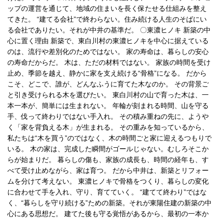
ップの運営を通じて、地域の住まいを長く保たせる仕組みを整え
てきた。 “建てる会社”で終わらない。住み続ける人生のそばにい
る会社でありたい。それが中井の基準だ。 〇東濃ヒノキ 新築の中
心に置く理由 新築で、東白川村の東濃ヒノキを中心に据えている
のは、流行や差別化のためではない。 家の寿命は、暮らしの安心
の寿命だからだ。 木は、ただの材料ではない。 家族の時間を受け
止め、季節を越え、静かに家を支え続ける“骨格”になる。 だから
こそ、どこで、誰が、どんなふうに育てた木なのか。 その背景ご
と引き受けられる木を選びたい。 東白川村の山で育った木は、一
本一本が、簡単には生まれない。 年輪が刻まれる時間、山を守る
手、伐って終わりではない手入れ。 その積み重ねの先に、ようや
く「家を背負える木」が生まれる。 その重みを知っているから、
私たちは“木を買う”のではなく、木の時間ごと家に迎えるつもりで
いる。 木の家は、完成した瞬間がゴールじゃない。むしろそこか
らが始まりだ。 暮らしの傷も、家族の成長も、時間の経年も、す
べて受け止めながら、家は育つ。 だから中井は、新築とリフォー
ムを分けて考えない。 東濃ヒノキで骨格をつくり、暮らしの変化
に合わせて手を入れ、守り、育てていく。 “建てて終わり”ではな
く、“暮らしを守り続ける”ための新築。それが東陽住建の新築の中
心にある思想だ。 建てた後も守る覚悟があるから、最初の一本か