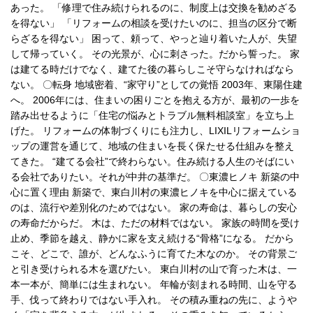
あった。 「修理で住み続けられるのに、制度上は交換を勧めざる
を得ない」 「リフォームの相談を受けたいのに、担当の区分で断
らざるを得ない」 困って、頼って、やっと辿り着いた人が、失望
して帰っていく。 その光景が、心に刺さった。だから誓った。 家
は建てる時だけでなく、建てた後の暮らしこそ守らなければなら
ない。 〇転身 地域密着、“家守り”としての覚悟 2003年、東陽住建
へ。 2006年には、住まいの困りごとを抱える方が、最初の一歩を
踏み出せるように「住宅の悩みとトラブル無料相談室」を立ち上
げた。 リフォームの体制づくりにも注力し、LIXILリフォームショ
ップの運営を通じて、地域の住まいを長く保たせる仕組みを整え
てきた。 “建てる会社”で終わらない。住み続ける人生のそばにい
る会社でありたい。それが中井の基準だ。 〇東濃ヒノキ 新築の中
心に置く理由 新築で、東白川村の東濃ヒノキを中心に据えている
のは、流行や差別化のためではない。 家の寿命は、暮らしの安心
の寿命だからだ。 木は、ただの材料ではない。 家族の時間を受け
止め、季節を越え、静かに家を支え続ける“骨格”になる。 だから
こそ、どこで、誰が、どんなふうに育てた木なのか。 その背景ご
と引き受けられる木を選びたい。 東白川村の山で育った木は、一
本一本が、簡単には生まれない。 年輪が刻まれる時間、山を守る
手、伐って終わりではない手入れ。 その積み重ねの先に、ようや