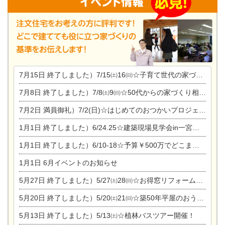
7月15日
終了しました）7/15㈯16㈰☆子育て世代の家づくり相談会
7月8日
終了しました）7/8㈯9㈰☆50代からの家づくり相談会
7月2日
満員御礼）7/2(日)☆はじめてのおつかいプロジェクト
1月1日
終了しました）6/24.25☆建築現場見学会in一宮市木曽川町
1月1日
終了しました）6/10-18☆予算￥500万でどこまでできるの？リフォーム相談会
1月1日
6月イベントのお知らせ
5月27日
終了しました）5/27㈯28㈰☆お得窓リフォーム個別相談会
5月20日
終了しました）5/20㈯21㈰☆築50年平屋のおうちリノベーション完成見学会
5月13日
終了しました）5/13㈯☆植林バスツアー開催！