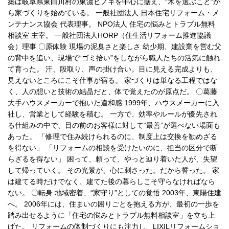
築は岐阜県東白川村の東濃ヒノキを中心に据え、“木を選ぶこと”か
ら家づくりを始めている。 一般社団法人 日本住宅リフォーム・メ
ンテナンス協会 代表理事。 NPO法人 住宅の悩みとトラブル無料
相談室 主宰。 一般社団法人HORP（住生活リフォーム推進協議
会）理事 〇原体験 現場の泥臭さと楽しさ 幼少期、建設業を営む父
の背中を追い、現場で“ゴミ拾い”をしながら職人たちの活気に触れ
て育った。 汗、段取り、声の掛け合い。目に見える完成よりも、
見えないところにこそ仕事が宿る。 家づくりは単なる工程ではな
く、人の想いと技術の結晶だと、体で覚えたのが原点だ。 〇葛藤
大手ハウスメーカーで抱いた違和感 1999年、ハウスメーカーに入
社し、営業として経験を積む。 一方で、効率やルールが優先され
る仕組みの中で、目の前のお客様に対して“最善”が選べない場面も
あった。 「修理で住み続けられるのに、制度上は交換を勧めざる
を得ない」 「リフォームの相談を受けたいのに、担当の区分で断
らざるを得ない」 困って、頼って、やっと辿り着いた人が、失望
して帰っていく。 その光景が、心に刺さった。だから誓った。 家
は建てる時だけでなく、建てた後の暮らしこそ守らなければなら
ない。 〇転身 地域密着、“家守り”としての覚悟 2003年、東陽住建
へ。 2006年には、住まいの困りごとを抱える方が、最初の一歩を
踏み出せるように「住宅の悩みとトラブル無料相談室」を立ち上
げた。 リフォームの体制づくりにも注力し、LIXILリフォームショ