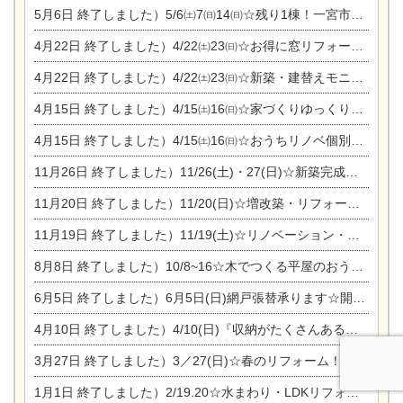
5月6日
終了しました）5/6㈯7㈰14㈰☆残り1棟！一宮市限定モニター募集相談会(新築・建替え)
4月22日
終了しました）4/22㈯23㈰☆お得に窓リフォーム個別相談会
4月22日
終了しました）4/22㈯23㈰☆新築・建替えモニター募集個別相談会
4月15日
終了しました）4/15㈯16㈰☆家づくりゆっくりじっくり個別相談会
4月15日
終了しました）4/15㈯16㈰☆おうちリノベ個別相談会
11月26日
終了しました）11/26(土)・27(日)☆新築完成見学会 in一宮市あずら
11月20日
終了しました）11/20(日)☆増改築・リフォームまつり＆秋の味覚まつり＆芸術祭
11月19日
終了しました）11/19(土)☆リノベーション・家の修理まつり＆増改築・リフォームまつりin扶桑ゴルフ
8月8日
終了しました）10/8~16☆木でつくる平屋のおうちのつくり方【完全予約制】
6月5日
終了しました）6月5日(日)網戸張替承ります☆開催！
4月10日
終了しました）4/10(日)『収納がたくさんあるおうち現場見学会』
3月27日
終了しました）3／27(日)☆春のリフォーム！水まわりLDKリフォーム相談会&今がチャンス！エアコン相談会
1月1日
終了しました）2/19.20☆水まわり・LDKリフォーム相談会＆エアコン相談会