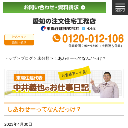
メ
ニ
MENU
ュ
ー
対応エリア
愛知・岐阜
営業時間 9:00〜18:00（土日祝も営業）
トップ
>
ブログ
>
未分類
>
しあわせーってなんだっけ？
しあわせーってなんだっけ？
2023年4月30日