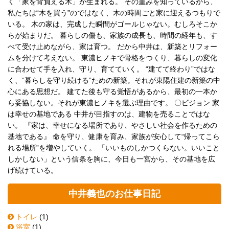
く「家を背負える木」が生まれる。 その重みを知っているから、
私たちは“木を買う”のではなく、木の時間ごと家に迎えるつもりで
いる。 木の家は、完成した瞬間がゴールじゃない。むしろそこか
らが始まりだ。 暮らしの傷も、家族の成長も、時間の経年も、す
べて受け止めながら、家は育つ。 だから中井は、新築とリフォー
ムを分けて考えない。 東濃ヒノキで骨格をつくり、暮らしの変化
に合わせて手を入れ、守り、育てていく。 “建てて終わり”ではな
く、“暮らしを守り続ける”ための新築。それが東陽住建の新築の中
心にある思想だ。 建てた後も守る覚悟があるから、最初の一本か
ら妥協しない。それが東濃ヒノキを選ぶ理由です。 〇ビジョン 家
は幸せの基地である 中井が目指すのは、建物を売ることではな
い。 『家は、幸せになる場所であり、やさしい社会を作るための
基地である』 命を守り、健康を育み、家族が安心して“帰ってこら
れる場所”を増やしていく。 「いいものしかつくらない。いいこと
しかしない」という信条を胸に、今日も一宮から、その基地を広
げ続けている。
中井義也のお仕事日記
トイレ
(1)
浴室
(1)