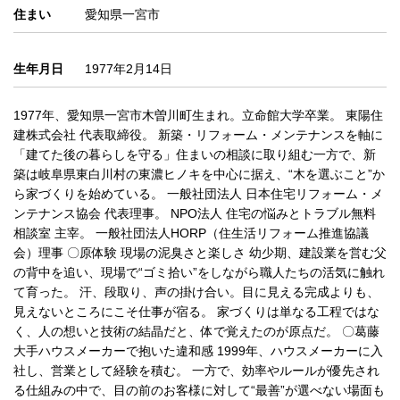
住まい
愛知県一宮市
生年月日
1977年2月14日
1977年、愛知県一宮市木曽川町生まれ。立命館大学卒業。 東陽住
建株式会社 代表取締役。 新築・リフォーム・メンテナンスを軸に
「建てた後の暮らしを守る」住まいの相談に取り組む一方で、新
築は岐阜県東白川村の東濃ヒノキを中心に据え、“木を選ぶこと”か
ら家づくりを始めている。 一般社団法人 日本住宅リフォーム・メ
ンテナンス協会 代表理事。 NPO法人 住宅の悩みとトラブル無料
相談室 主宰。 一般社団法人HORP（住生活リフォーム推進協議
会）理事 〇原体験 現場の泥臭さと楽しさ 幼少期、建設業を営む父
の背中を追い、現場で“ゴミ拾い”をしながら職人たちの活気に触れ
て育った。 汗、段取り、声の掛け合い。目に見える完成よりも、
見えないところにこそ仕事が宿る。 家づくりは単なる工程ではな
く、人の想いと技術の結晶だと、体で覚えたのが原点だ。 〇葛藤
大手ハウスメーカーで抱いた違和感 1999年、ハウスメーカーに入
社し、営業として経験を積む。 一方で、効率やルールが優先され
る仕組みの中で、目の前のお客様に対して“最善”が選べない場面も