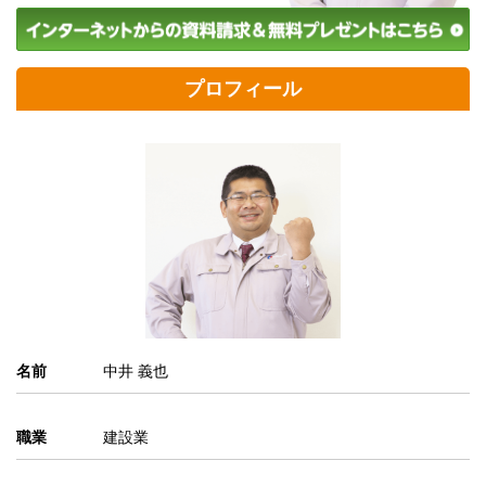
プロフィール
名前
中井 義也
職業
建設業