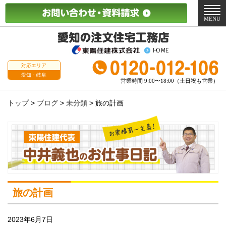
メ
ニ
MENU
ュ
ー
対応エリア
愛知・岐阜
営業時間 9:00〜18:00（土日祝も営業）
トップ
>
ブログ
>
未分類
>
旅の計画
旅の計画
2023年6月7日