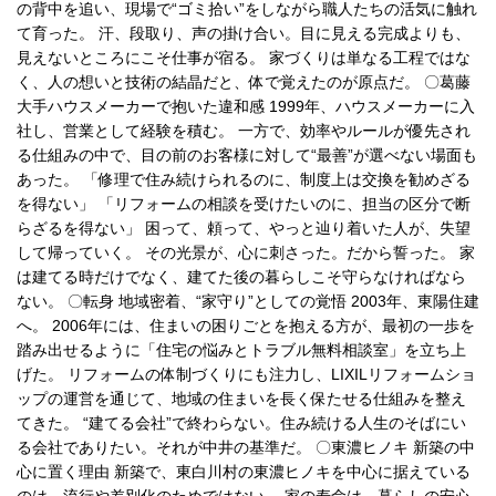
の背中を追い、現場で“ゴミ拾い”をしながら職人たちの活気に触れ
て育った。 汗、段取り、声の掛け合い。目に見える完成よりも、
見えないところにこそ仕事が宿る。 家づくりは単なる工程ではな
く、人の想いと技術の結晶だと、体で覚えたのが原点だ。 〇葛藤
大手ハウスメーカーで抱いた違和感 1999年、ハウスメーカーに入
社し、営業として経験を積む。 一方で、効率やルールが優先され
る仕組みの中で、目の前のお客様に対して“最善”が選べない場面も
あった。 「修理で住み続けられるのに、制度上は交換を勧めざる
を得ない」 「リフォームの相談を受けたいのに、担当の区分で断
らざるを得ない」 困って、頼って、やっと辿り着いた人が、失望
して帰っていく。 その光景が、心に刺さった。だから誓った。 家
は建てる時だけでなく、建てた後の暮らしこそ守らなければなら
ない。 〇転身 地域密着、“家守り”としての覚悟 2003年、東陽住建
へ。 2006年には、住まいの困りごとを抱える方が、最初の一歩を
踏み出せるように「住宅の悩みとトラブル無料相談室」を立ち上
げた。 リフォームの体制づくりにも注力し、LIXILリフォームショ
ップの運営を通じて、地域の住まいを長く保たせる仕組みを整え
てきた。 “建てる会社”で終わらない。住み続ける人生のそばにい
る会社でありたい。それが中井の基準だ。 〇東濃ヒノキ 新築の中
心に置く理由 新築で、東白川村の東濃ヒノキを中心に据えている