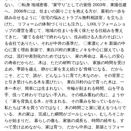
ない。 〇転身 地域密着、“家守り”としての覚悟 2003年、東陽住建
へ。 2006年には、住まいの困りごとを抱える方が、最初の一歩を
踏み出せるように「住宅の悩みとトラブル無料相談室」を立ち上
げた。 リフォームの体制づくりにも注力し、LIXILリフォームショ
ップの運営を通じて、地域の住まいを長く保たせる仕組みを整え
てきた。 “建てる会社”で終わらない。住み続ける人生のそばにい
る会社でありたい。それが中井の基準だ。 〇東濃ヒノキ 新築の中
心に置く理由 新築で、東白川村の東濃ヒノキを中心に据えている
のは、流行や差別化のためではない。 家の寿命は、暮らしの安心
の寿命だからだ。 木は、ただの材料ではない。 家族の時間を受け
止め、季節を越え、静かに家を支え続ける“骨格”になる。 だから
こそ、どこで、誰が、どんなふうに育てた木なのか。 その背景ご
と引き受けられる木を選びたい。 東白川村の山で育った木は、一
本一本が、簡単には生まれない。 年輪が刻まれる時間、山を守る
手、伐って終わりではない手入れ。 その積み重ねの先に、ようや
く「家を背負える木」が生まれる。 その重みを知っているから、
私たちは“木を買う”のではなく、木の時間ごと家に迎えるつもりで
いる。 木の家は、完成した瞬間がゴールじゃない。むしろそこか
らが始まりだ。 暮らしの傷も、家族の成長も、時間の経年も、す
べて受け止めながら、家は育つ。 だから中井は、新築とリフォー