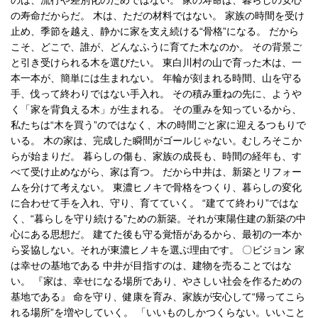
のは、流行や差別化のためではない。 家の寿命は、暮らしの安心
の寿命だからだ。 木は、ただの材料ではない。 家族の時間を受け
止め、季節を越え、静かに家を支え続ける“骨格”になる。 だから
こそ、どこで、誰が、どんなふうに育てた木なのか。 その背景ご
と引き受けられる木を選びたい。 東白川村の山で育った木は、一
本一本が、簡単には生まれない。 年輪が刻まれる時間、山を守る
手、伐って終わりではない手入れ。 その積み重ねの先に、ようや
く「家を背負える木」が生まれる。 その重みを知っているから、
私たちは“木を買う”のではなく、木の時間ごと家に迎えるつもりで
いる。 木の家は、完成した瞬間がゴールじゃない。むしろそこか
らが始まりだ。 暮らしの傷も、家族の成長も、時間の経年も、す
べて受け止めながら、家は育つ。 だから中井は、新築とリフォー
ムを分けて考えない。 東濃ヒノキで骨格をつくり、暮らしの変化
に合わせて手を入れ、守り、育てていく。 “建てて終わり”ではな
く、“暮らしを守り続ける”ための新築。それが東陽住建の新築の中
心にある思想だ。 建てた後も守る覚悟があるから、最初の一本か
ら妥協しない。それが東濃ヒノキを選ぶ理由です。 〇ビジョン 家
は幸せの基地である 中井が目指すのは、建物を売ることではな
い。 『家は、幸せになる場所であり、やさしい社会を作るための
基地である』 命を守り、健康を育み、家族が安心して“帰ってこら
れる場所”を増やしていく。 「いいものしかつくらない。いいこと