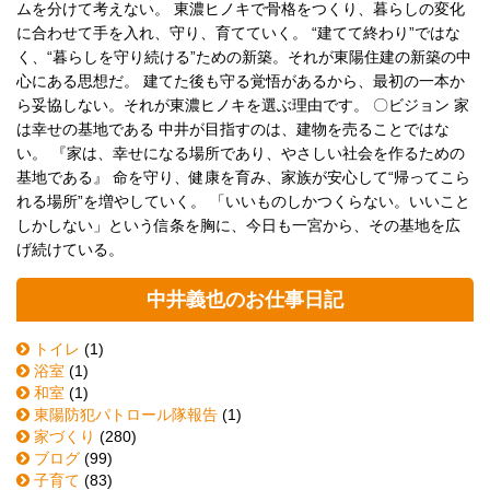
ムを分けて考えない。 東濃ヒノキで骨格をつくり、暮らしの変化
に合わせて手を入れ、守り、育てていく。 “建てて終わり”ではな
く、“暮らしを守り続ける”ための新築。それが東陽住建の新築の中
心にある思想だ。 建てた後も守る覚悟があるから、最初の一本か
ら妥協しない。それが東濃ヒノキを選ぶ理由です。 〇ビジョン 家
は幸せの基地である 中井が目指すのは、建物を売ることではな
い。 『家は、幸せになる場所であり、やさしい社会を作るための
基地である』 命を守り、健康を育み、家族が安心して“帰ってこら
れる場所”を増やしていく。 「いいものしかつくらない。いいこと
しかしない」という信条を胸に、今日も一宮から、その基地を広
げ続けている。
中井義也のお仕事日記
トイレ
(1)
浴室
(1)
和室
(1)
東陽防犯パトロール隊報告
(1)
家づくり
(280)
ブログ
(99)
子育て
(83)