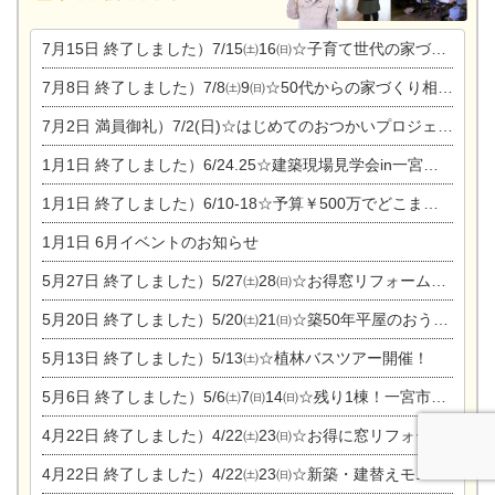
7月15日
終了しました）7/15㈯16㈰☆子育て世代の家づくり相談会
7月8日
終了しました）7/8㈯9㈰☆50代からの家づくり相談会
7月2日
満員御礼）7/2(日)☆はじめてのおつかいプロジェクト
1月1日
終了しました）6/24.25☆建築現場見学会in一宮市木曽川町
1月1日
終了しました）6/10-18☆予算￥500万でどこまでできるの？リフォーム相談会
1月1日
6月イベントのお知らせ
5月27日
終了しました）5/27㈯28㈰☆お得窓リフォーム個別相談会
5月20日
終了しました）5/20㈯21㈰☆築50年平屋のおうちリノベーション完成見学会
5月13日
終了しました）5/13㈯☆植林バスツアー開催！
5月6日
終了しました）5/6㈯7㈰14㈰☆残り1棟！一宮市限定モニター募集相談会(新築・建替え)
4月22日
終了しました）4/22㈯23㈰☆お得に窓リフォーム個別相談会
4月22日
終了しました）4/22㈯23㈰☆新築・建替えモニター募集個別相談会