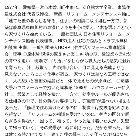
1977年、愛知県一宮市木曽川町生まれ。立命館大学卒業。 東陽住
建株式会社 代表取締役。 新築・リフォーム・メンテナンスを軸に
「建てた後の暮らしを守る」住まいの相談に取り組む一方で、新
築は岐阜県東白川村の東濃ヒノキを中心に据え、“木を選ぶこと”か
ら家づくりを始めている。 一般社団法人 日本住宅リフォーム・メ
ンテナンス協会 代表理事。 NPO法人 住宅の悩みとトラブル無料
相談室 主宰。 一般社団法人HORP（住生活リフォーム推進協議
会）理事 〇原体験 現場の泥臭さと楽しさ 幼少期、建設業を営む父
の背中を追い、現場で“ゴミ拾い”をしながら職人たちの活気に触れ
て育った。 汗、段取り、声の掛け合い。目に見える完成よりも、
見えないところにこそ仕事が宿る。 家づくりは単なる工程ではな
く、人の想いと技術の結晶だと、体で覚えたのが原点だ。 〇葛藤
大手ハウスメーカーで抱いた違和感 1999年、ハウスメーカーに入
社し、営業として経験を積む。 一方で、効率やルールが優先され
る仕組みの中で、目の前のお客様に対して“最善”が選べない場面も
あった。 「修理で住み続けられるのに、制度上は交換を勧めざる
を得ない」 「リフォームの相談を受けたいのに、担当の区分で断
らざるを得ない」 困って、頼って、やっと辿り着いた人が、失望
して帰っていく。 その光景が、心に刺さった。だから誓った。 家
は建てる時だけでなく、建てた後の暮らしこそ守らなければなら