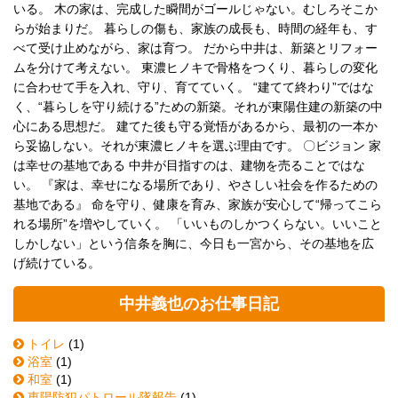
いる。 木の家は、完成した瞬間がゴールじゃない。むしろそこか
らが始まりだ。 暮らしの傷も、家族の成長も、時間の経年も、す
べて受け止めながら、家は育つ。 だから中井は、新築とリフォー
ムを分けて考えない。 東濃ヒノキで骨格をつくり、暮らしの変化
に合わせて手を入れ、守り、育てていく。 “建てて終わり”ではな
く、“暮らしを守り続ける”ための新築。それが東陽住建の新築の中
心にある思想だ。 建てた後も守る覚悟があるから、最初の一本か
ら妥協しない。それが東濃ヒノキを選ぶ理由です。 〇ビジョン 家
は幸せの基地である 中井が目指すのは、建物を売ることではな
い。 『家は、幸せになる場所であり、やさしい社会を作るための
基地である』 命を守り、健康を育み、家族が安心して“帰ってこら
れる場所”を増やしていく。 「いいものしかつくらない。いいこと
しかしない」という信条を胸に、今日も一宮から、その基地を広
げ続けている。
中井義也のお仕事日記
トイレ
(1)
浴室
(1)
和室
(1)
東陽防犯パトロール隊報告
(1)