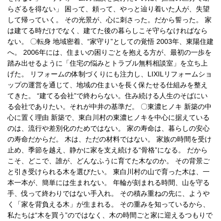
らざるを得ない」 困って、頼って、やっと辿り着いた人が、失望
して帰っていく。 その光景が、心に刺さった。だから誓った。 家
は建てる時だけでなく、建てた後の暮らしこそ守らなければなら
ない。 〇転身 地域密着、“家守り”としての覚悟 2003年、東陽住建
へ。 2006年には、住まいの困りごとを抱える方が、最初の一歩を
踏み出せるように「住宅の悩みとトラブル無料相談室」を立ち上
げた。 リフォームの体制づくりにも注力し、LIXILリフォームショ
ップの運営を通じて、地域の住まいを長く保たせる仕組みを整え
てきた。 “建てる会社”で終わらない。住み続ける人生のそばにい
る会社でありたい。それが中井の基準だ。 〇東濃ヒノキ 新築の中
心に置く理由 新築で、東白川村の東濃ヒノキを中心に据えている
のは、流行や差別化のためではない。 家の寿命は、暮らしの安心
の寿命だからだ。 木は、ただの材料ではない。 家族の時間を受け
止め、季節を越え、静かに家を支え続ける“骨格”になる。 だから
こそ、どこで、誰が、どんなふうに育てた木なのか。 その背景ご
と引き受けられる木を選びたい。 東白川村の山で育った木は、一
本一本が、簡単には生まれない。 年輪が刻まれる時間、山を守る
手、伐って終わりではない手入れ。 その積み重ねの先に、ようや
く「家を背負える木」が生まれる。 その重みを知っているから、
私たちは“木を買う”のではなく、木の時間ごと家に迎えるつもりで