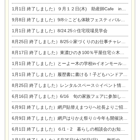
1月1日
終了しました）９月１２日(木) 助産師Cafe in東陽住建
9月8日
終了しました）9/8☆こども体験フェスティバル☆一宮市民会館
1月1日
終了しました）8/24.25☆住宅現場見学会
8月25日
終了しました）8/25☆家づくりのお仕事チャレンジ
8月17日
終了しました）東濃ひのき100％平屋住宅☆木の家完成見学会
1月1日
終了しました）とーよー木の学校inイオンモール木曽川
1月1日
終了しました）履歴書に書ける！子どもハンドアロマ講座☆
8月25日
終了しました）レンタルスペース☆イベント情報☆チャイルドアロマセラピスト
6月16日
終了しました）6/16 旬の家族フェアに参加します☆
6月9日
終了しました）網戸貼替えまつりへ社長よりご招待です♪
6月9日
終了しました）網戸はりかえ祭り☆今年も開催決定！
6月1日
終了しました）６/1・2 暮らしの相談会のお知らせ
1月1日
終了しました）5月25日(土)26日(日) 無垢の木の家体感見学会開催☆