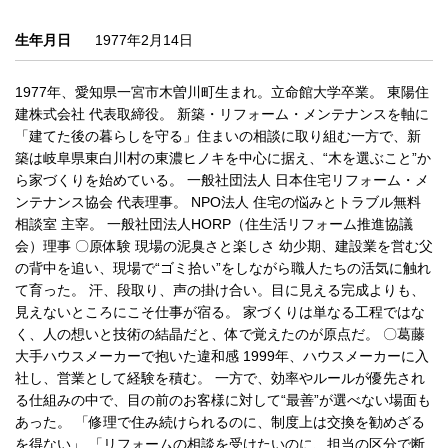
生年月日
1977年2月14日
1977年、愛知県一宮市木曽川町生まれ。立命館大学卒業。 東陽住
建株式会社 代表取締役。 新築・リフォーム・メンテナンスを軸に
「建てた後の暮らしを守る」住まいの相談に取り組む一方で、新
築は岐阜県東白川村の東濃ヒノキを中心に据え、“木を選ぶこと”か
ら家づくりを始めている。 一般社団法人 日本住宅リフォーム・メ
ンテナンス協会 代表理事。 NPO法人 住宅の悩みとトラブル無料
相談室 主宰。 一般社団法人HORP（住生活リフォーム推進協議
会）理事 〇原体験 現場の泥臭さと楽しさ 幼少期、建設業を営む父
の背中を追い、現場で“ゴミ拾い”をしながら職人たちの活気に触れ
て育った。 汗、段取り、声の掛け合い。目に見える完成よりも、
見えないところにこそ仕事が宿る。 家づくりは単なる工程ではな
く、人の想いと技術の結晶だと、体で覚えたのが原点だ。 〇葛藤
大手ハウスメーカーで抱いた違和感 1999年、ハウスメーカーに入
社し、営業として経験を積む。 一方で、効率やルールが優先され
る仕組みの中で、目の前のお客様に対して“最善”が選べない場面も
あった。 「修理で住み続けられるのに、制度上は交換を勧めざる
を得ない」 「リフォームの相談を受けたいのに、担当の区分で断