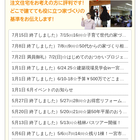
7月15日
終了しました）7/15㈯16㈰☆子育て世代の家づくり相談会
7月8日
終了しました）7/8㈯9㈰☆50代からの家づくり相談会
7月2日
満員御礼）7/2(日)☆はじめてのおつかいプロジェクト
1月1日
終了しました）6/24.25☆建築現場見学会in一宮市木曽川町
1月1日
終了しました）6/10-18☆予算￥500万でどこまでできるの？リフォーム相談会
1月1日
6月イベントのお知らせ
5月27日
終了しました）5/27㈯28㈰☆お得窓リフォーム個別相談会
5月20日
終了しました）5/20㈯21㈰☆築50年平屋のおうちリノベーション完成見学会
5月13日
終了しました）5/13㈯☆植林バスツアー開催！
5月6日
終了しました）5/6㈯7㈰14㈰☆残り1棟！一宮市限定モニター募集相談会(新築・建替え)