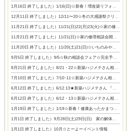
1月16日
終了しました）1/16(日)☆新春！増改築リフォーム&家の修理まつり
12月11日
終了しました）12/11〜20☆冬の大感謝祭クリスマス相談会開催
11月21日
終了しました）11/21(日)22(月)23(火)☆家の修理まつり＆増改築リフォーム相談会
11月21日
終了しました）11/21(日)☆家の修理相談会開催 in 扶桑オークビレッジ
11月20日
終了しました）11/20(土)21(日)☆いちのみや逸品市に出店します【ひのきのバラ販売】
9月5日
終了しました）9/5☆秋の相談会フェア☆完全予約制
8月21日
終了しました）8/21・22☆新築ハジメテさん相談会 『集まれ！農地に家を建てたい人！』
7月10日
終了しました）7/10･11☆新築ハジメテさん相談会 『集まれ！農地に家を建てたい人！』完全予約制
6月12日
終了しました）6/12.13★新築ハジメテさん 『木の家 現場体感見学会』
6月12日
終了しました）6/12・13☆新築ハジメテさん相談会『今ある土地に家を建てる際の注意点』
1月19日
終了しました）1/19☆新春！健康あったかまつり＆増改築リフォームまつり
1月1日
終了しました）9月28日(土)29日(日) 家の解体なんでも相談会
1月1日
終了しました）10月☆とーよーイベント情報