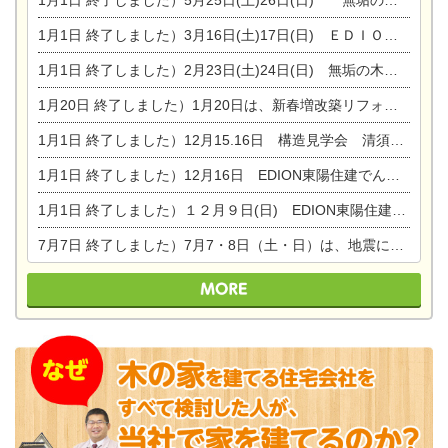
1月1日
終了しました）3月16日(土)17日(日) ＥＤＩＯＮ東陽住建でんき館 総決算まつり
1月1日
終了しました）2月23日(土)24日(日) 無垢の木の家 完成見学会
1月20日
終了しました）1月20日は、新春増改築リフォームまつり＆家の修理祭り＆家電まつりです。
1月1日
終了しました）12月15.16日 構造見学会 清須市西枇杷島町弁天
1月1日
終了しました）12月16日 EDION東陽住建でんき OPEN第二弾イベント！！
1月1日
終了しました）１２月９日(日) EDION東陽住建でんき館プレＯＰＥＮ！＆家の修理まつり
7月7日
終了しました）7月7・8日（土・日）は、地震に強くて安心！暮らしを楽しむ東濃ひのきの平屋の家体験見学会を開催します。ぜひお越しください。