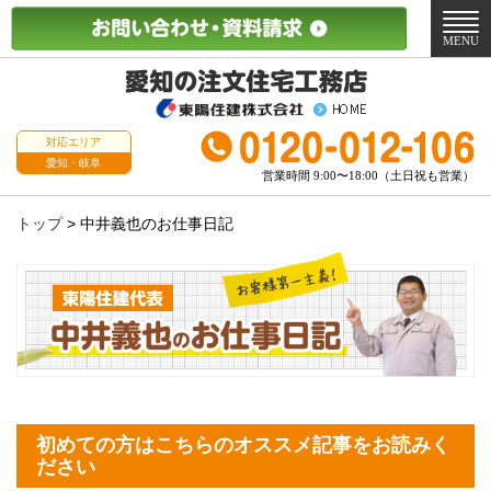
メ
ニ
MENU
ュ
ー
対応エリア
愛知・岐阜
営業時間 9:00〜18:00（土日祝も営業）
トップ
>
中井義也のお仕事日記
初めての方はこちらのオススメ記事をお読みく
ださい