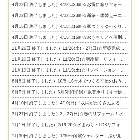
4月22日
終了しました）4/22㈯23㈰☆お得に窓リフォーム個別相談会
4月22日
終了しました）4/22㈯23㈰☆新築・建替えモニター募集個別相談会
4月15日
終了しました）4/15㈯16㈰☆家づくりゆっくりじっくり個別相談会
4月15日
終了しました）4/15㈯16㈰☆おうちリノベ個別相談会
11月26日
終了しました）11/26(土)・27(日)☆新築完成見学会 in一宮市あずら
11月20日
終了しました）11/20(日)☆増改築・リフォームまつり＆秋の味覚まつり＆芸術祭
11月19日
終了しました）11/19(土)☆リノベーション・家の修理まつり＆増改築・リフォームまつりin扶桑ゴルフ
8月8日
終了しました）10/8~16☆木でつくる平屋のおうちのつくり方【完全予約制】
6月5日
終了しました）6月5日(日)網戸張替承ります☆開催！
4月10日
終了しました）4/10(日)『収納がたくさんあるおうち現場見学会』
3月27日
終了しました）3／27(日)☆春のリフォーム！水まわりLDKリフォーム相談会&今がチャンス！エアコン相談会
1月1日
終了しました）2/19.20☆水まわり・LDKリフォーム相談会＆エアコン相談会
1月30日
終了しました）1/30☆耐震シェルター工法が見れる完成見学会