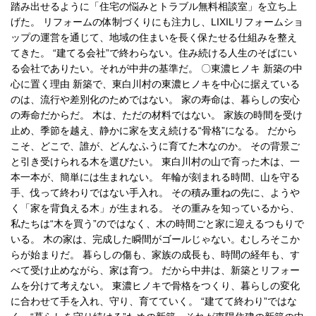
踏み出せるように「住宅の悩みとトラブル無料相談室」を立ち上
げた。 リフォームの体制づくりにも注力し、LIXILリフォームショ
ップの運営を通じて、地域の住まいを長く保たせる仕組みを整え
てきた。 “建てる会社”で終わらない。住み続ける人生のそばにい
る会社でありたい。それが中井の基準だ。 〇東濃ヒノキ 新築の中
心に置く理由 新築で、東白川村の東濃ヒノキを中心に据えている
のは、流行や差別化のためではない。 家の寿命は、暮らしの安心
の寿命だからだ。 木は、ただの材料ではない。 家族の時間を受け
止め、季節を越え、静かに家を支え続ける“骨格”になる。 だから
こそ、どこで、誰が、どんなふうに育てた木なのか。 その背景ご
と引き受けられる木を選びたい。 東白川村の山で育った木は、一
本一本が、簡単には生まれない。 年輪が刻まれる時間、山を守る
手、伐って終わりではない手入れ。 その積み重ねの先に、ようや
く「家を背負える木」が生まれる。 その重みを知っているから、
私たちは“木を買う”のではなく、木の時間ごと家に迎えるつもりで
いる。 木の家は、完成した瞬間がゴールじゃない。むしろそこか
らが始まりだ。 暮らしの傷も、家族の成長も、時間の経年も、す
べて受け止めながら、家は育つ。 だから中井は、新築とリフォー
ムを分けて考えない。 東濃ヒノキで骨格をつくり、暮らしの変化
に合わせて手を入れ、守り、育てていく。 “建てて終わり”ではな