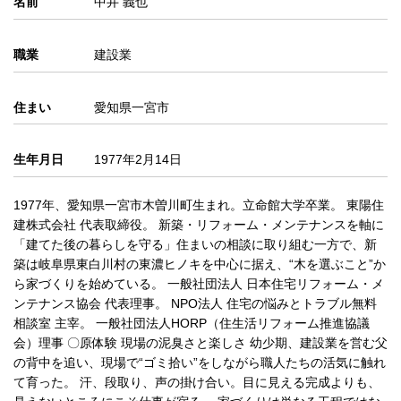
名前
中井 義也
職業
建設業
住まい
愛知県一宮市
生年月日
1977年2月14日
1977年、愛知県一宮市木曽川町生まれ。立命館大学卒業。 東陽住
建株式会社 代表取締役。 新築・リフォーム・メンテナンスを軸に
「建てた後の暮らしを守る」住まいの相談に取り組む一方で、新
築は岐阜県東白川村の東濃ヒノキを中心に据え、“木を選ぶこと”か
ら家づくりを始めている。 一般社団法人 日本住宅リフォーム・メ
ンテナンス協会 代表理事。 NPO法人 住宅の悩みとトラブル無料
相談室 主宰。 一般社団法人HORP（住生活リフォーム推進協議
会）理事 〇原体験 現場の泥臭さと楽しさ 幼少期、建設業を営む父
の背中を追い、現場で“ゴミ拾い”をしながら職人たちの活気に触れ
て育った。 汗、段取り、声の掛け合い。目に見える完成よりも、