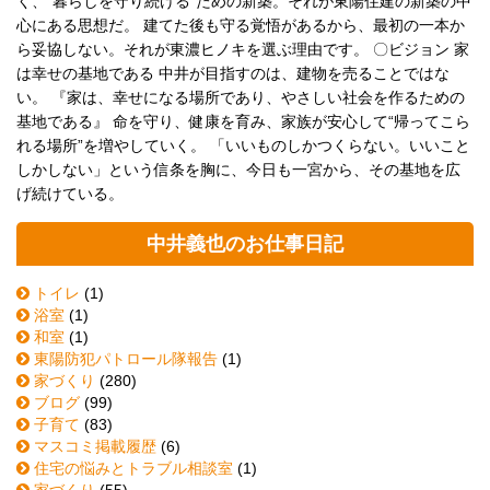
く、“暮らしを守り続ける”ための新築。それが東陽住建の新築の中
心にある思想だ。 建てた後も守る覚悟があるから、最初の一本か
ら妥協しない。それが東濃ヒノキを選ぶ理由です。 〇ビジョン 家
は幸せの基地である 中井が目指すのは、建物を売ることではな
い。 『家は、幸せになる場所であり、やさしい社会を作るための
基地である』 命を守り、健康を育み、家族が安心して“帰ってこら
れる場所”を増やしていく。 「いいものしかつくらない。いいこと
しかしない」という信条を胸に、今日も一宮から、その基地を広
げ続けている。
中井義也のお仕事日記
トイレ
(1)
浴室
(1)
和室
(1)
東陽防犯パトロール隊報告
(1)
家づくり
(280)
ブログ
(99)
子育て
(83)
マスコミ掲載履歴
(6)
住宅の悩みとトラブル相談室
(1)
家づくり
(55)