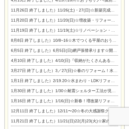
4月15日
終了しました）4/15㈯16㈰☆おうちリノベ個別相談会
11月26日
終了しました）11/26(土)・27(日)☆新築完成見学会 in一宮市あずら
11月20日
終了しました）11/20(日)☆増改築・リフォームまつり＆秋の味覚まつり＆芸術祭
11月19日
終了しました）11/19(土)☆リノベーション・家の修理まつり＆増改築・リフォームまつりin扶桑ゴルフ
8月8日
終了しました）10/8~16☆木でつくる平屋のおうちのつくり方【完全予約制】
6月5日
終了しました）6月5日(日)網戸張替承ります☆開催！
4月10日
終了しました）4/10(日)『収納がたくさんあるおうち現場見学会』
3月27日
終了しました）3／27(日)☆春のリフォーム！水まわりLDKリフォーム相談会&今がチャンス！エアコン相談会
1月1日
終了しました）2/19.20☆水まわり・LDKリフォーム相談会＆エアコン相談会
1月30日
終了しました）1/30☆耐震シェルター工法が見れる完成見学会
1月16日
終了しました）1/16(日)☆新春！増改築リフォーム&家の修理まつり
12月11日
終了しました）12/11〜20☆冬の大感謝祭クリスマス相談会開催
11月21日
終了しました）11/21(日)22(月)23(火)☆家の修理まつり＆増改築リフォーム相談会