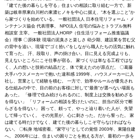
「建てた後の暮らしを守る」住まいの相談に取り組む一方で、新
築は岐阜県東白川村の東濃ヒノキを中心に据え、“木を選ぶこと”か
ら家づくりを始めている。 一般社団法人 日本住宅リフォーム・メ
ンテナンス協会 代表理事。 NPO法人 住宅の悩みとトラブル無料
相談室 主宰。 一般社団法人HORP（住生活リフォーム推進協議
会）理事 〇原体験 現場の泥臭さと楽しさ 幼少期、建設業を営む父
の背中を追い、現場で“ゴミ拾い”をしながら職人たちの活気に触れ
て育った。 汗、段取り、声の掛け合い。目に見える完成よりも、
見えないところにこそ仕事が宿る。 家づくりは単なる工程ではな
く、人の想いと技術の結晶だと、体で覚えたのが原点だ。 〇葛藤
大手ハウスメーカーで抱いた違和感 1999年、ハウスメーカーに入
社し、営業として経験を積む。 一方で、効率やルールが優先され
る仕組みの中で、目の前のお客様に対して“最善”が選べない場面も
あった。 「修理で住み続けられるのに、制度上は交換を勧めざる
を得ない」 「リフォームの相談を受けたいのに、担当の区分で断
らざるを得ない」 困って、頼って、やっと辿り着いた人が、失望
して帰っていく。 その光景が、心に刺さった。だから誓った。 家
は建てる時だけでなく、建てた後の暮らしこそ守らなければなら
ない。 〇転身 地域密着、“家守り”としての覚悟 2003年、東陽住建
へ。 2006年には、住まいの困りごとを抱える方が、最初の一歩を