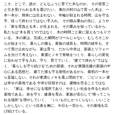
こそ、どこで、誰が、どんなふうに育てた木なのか。 その背景ご
と引き受けられる木を選びたい。 東白川村の山で育った木は、一
本一本が、簡単には生まれない。 年輪が刻まれる時間、山を守る
手、伐って終わりではない手入れ。 その積み重ねの先に、ようや
く「家を背負える木」が生まれる。 その重みを知っているから、
私たちは“木を買う”のではなく、木の時間ごと家に迎えるつもりで
いる。 木の家は、完成した瞬間がゴールじゃない。むしろそこか
らが始まりだ。 暮らしの傷も、家族の成長も、時間の経年も、す
べて受け止めながら、家は育つ。 だから中井は、新築とリフォー
ムを分けて考えない。 東濃ヒノキで骨格をつくり、暮らしの変化
に合わせて手を入れ、守り、育てていく。 “建てて終わり”ではな
く、“暮らしを守り続ける”ための新築。それが東陽住建の新築の中
心にある思想だ。 建てた後も守る覚悟があるから、最初の一本か
ら妥協しない。それが東濃ヒノキを選ぶ理由です。 〇ビジョン 家
は幸せの基地である 中井が目指すのは、建物を売ることではな
い。 『家は、幸せになる場所であり、やさしい社会を作るための
基地である』 命を守り、健康を育み、家族が安心して“帰ってこら
れる場所”を増やしていく。 「いいものしかつくらない。いいこと
しかしない」という信条を胸に、今日も一宮から、その基地を広
げ続けている。