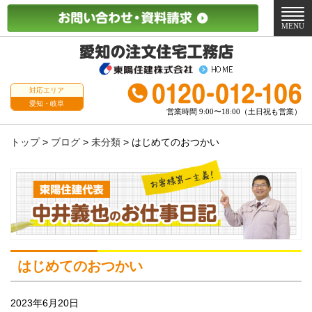
メ
ニ
MENU
ュ
ー
対応エリア
愛知・岐阜
営業時間 9:00〜18:00（土日祝も営業）
トップ
>
ブログ
>
未分類
>
はじめてのおつかい
はじめてのおつかい
2023年6月20日