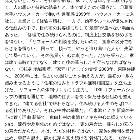
見えないところにこそ仕事が宿る。 家づくりは単なる工程ではな
く、人の想いと技術の結晶だと、体で覚えたのが原点だ。 〇葛藤
大手ハウスメーカーで抱いた違和感 1999年、ハウスメーカーに入
社し、営業として経験を積む。 一方で、効率やルールが優先され
る仕組みの中で、目の前のお客様に対して“最善”が選べない場面も
あった。 「修理で住み続けられるのに、制度上は交換を勧めざる
を得ない」 「リフォームの相談を受けたいのに、担当の区分で断
らざるを得ない」 困って、頼って、やっと辿り着いた人が、失望
して帰っていく。 その光景が、心に刺さった。だから誓った。 家
は建てる時だけでなく、建てた後の暮らしこそ守らなければなら
ない。 〇転身 地域密着、“家守り”としての覚悟 2003年、東陽住建
へ。 2006年には、住まいの困りごとを抱える方が、最初の一歩を
踏み出せるように「住宅の悩みとトラブル無料相談室」を立ち上
げた。 リフォームの体制づくりにも注力し、LIXILリフォームショ
ップの運営を通じて、地域の住まいを長く保たせる仕組みを整え
てきた。 “建てる会社”で終わらない。住み続ける人生のそばにい
る会社でありたい。それが中井の基準だ。 〇東濃ヒノキ 新築の中
心に置く理由 新築で、東白川村の東濃ヒノキを中心に据えている
のは、流行や差別化のためではない。 家の寿命は、暮らしの安心
の寿命だからだ。 木は、ただの材料ではない。 家族の時間を受け
止め、季節を越え、静かに家を支え続ける“骨格”になる。 だから