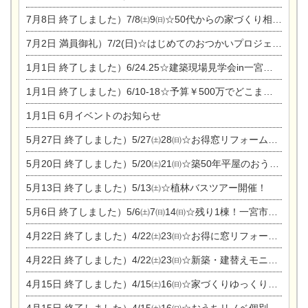
7月8日
終了しました）7/8㈯9㈰☆50代からの家づくり相談会
7月2日
満員御礼）7/2(日)☆はじめてのおつかいプロジェクト
1月1日
終了しました）6/24.25☆建築現場見学会in一宮市木曽川町
1月1日
終了しました）6/10-18☆予算￥500万でどこまでできるの？リフォーム相談会
1月1日
6月イベントのお知らせ
5月27日
終了しました）5/27㈯28㈰☆お得窓リフォーム個別相談会
5月20日
終了しました）5/20㈯21㈰☆築50年平屋のおうちリノベーション完成見学会
5月13日
終了しました）5/13㈯☆植林バスツアー開催！
5月6日
終了しました）5/6㈯7㈰14㈰☆残り1棟！一宮市限定モニター募集相談会(新築・建替え)
4月22日
終了しました）4/22㈯23㈰☆お得に窓リフォーム個別相談会
4月22日
終了しました）4/22㈯23㈰☆新築・建替えモニター募集個別相談会
4月15日
終了しました）4/15㈯16㈰☆家づくりゆっくりじっくり個別相談会