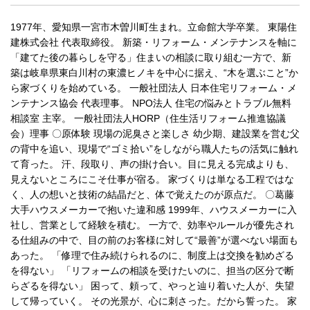
1977年、愛知県一宮市木曽川町生まれ。立命館大学卒業。 東陽住
建株式会社 代表取締役。 新築・リフォーム・メンテナンスを軸に
「建てた後の暮らしを守る」住まいの相談に取り組む一方で、新
築は岐阜県東白川村の東濃ヒノキを中心に据え、“木を選ぶこと”か
ら家づくりを始めている。 一般社団法人 日本住宅リフォーム・メ
ンテナンス協会 代表理事。 NPO法人 住宅の悩みとトラブル無料
相談室 主宰。 一般社団法人HORP（住生活リフォーム推進協議
会）理事 〇原体験 現場の泥臭さと楽しさ 幼少期、建設業を営む父
の背中を追い、現場で“ゴミ拾い”をしながら職人たちの活気に触れ
て育った。 汗、段取り、声の掛け合い。目に見える完成よりも、
見えないところにこそ仕事が宿る。 家づくりは単なる工程ではな
く、人の想いと技術の結晶だと、体で覚えたのが原点だ。 〇葛藤
大手ハウスメーカーで抱いた違和感 1999年、ハウスメーカーに入
社し、営業として経験を積む。 一方で、効率やルールが優先され
る仕組みの中で、目の前のお客様に対して“最善”が選べない場面も
あった。 「修理で住み続けられるのに、制度上は交換を勧めざる
を得ない」 「リフォームの相談を受けたいのに、担当の区分で断
らざるを得ない」 困って、頼って、やっと辿り着いた人が、失望
して帰っていく。 その光景が、心に刺さった。だから誓った。 家