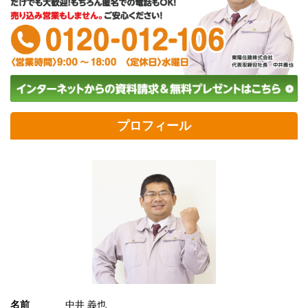
プロフィール
名前
中井 義也