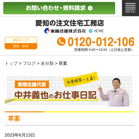
メ
ニ
MENU
ュ
ー
対応エリア
愛知・岐阜
営業時間 9:00〜18:00（土日祝も営業）
トップ
>
ブログ
>
未分類
>
草案
草案
2023年6月13日