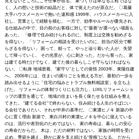
見えないところにこそ仕事が宿る。 家づくりは単なる工程ではな
く、人の想いと技術の結晶だと、体で覚えたのが原点だ。 〇葛藤
大手ハウスメーカーで抱いた違和感 1999年、ハウスメーカーに入
社し、営業として経験を積む。 一方で、効率やルールが優先され
る仕組みの中で、目の前のお客様に対して“最善”が選べない場面も
あった。 「修理で住み続けられるのに、制度上は交換を勧めざる
を得ない」 「リフォームの相談を受けたいのに、担当の区分で断
らざるを得ない」 困って、頼って、やっと辿り着いた人が、失望
して帰っていく。 その光景が、心に刺さった。だから誓った。 家
は建てる時だけでなく、建てた後の暮らしこそ守らなければなら
ない。 〇転身 地域密着、“家守り”としての覚悟 2003年、東陽住建
へ。 2006年には、住まいの困りごとを抱える方が、最初の一歩を
踏み出せるように「住宅の悩みとトラブル無料相談室」を立ち上
げた。 リフォームの体制づくりにも注力し、LIXILリフォームショ
ップの運営を通じて、地域の住まいを長く保たせる仕組みを整え
てきた。 “建てる会社”で終わらない。住み続ける人生のそばにい
る会社でありたい。それが中井の基準だ。 〇東濃ヒノキ 新築の中
心に置く理由 新築で、東白川村の東濃ヒノキを中心に据えている
のは、流行や差別化のためではない。 家の寿命は、暮らしの安心
の寿命だからだ。 木は、ただの材料ではない。 家族の時間を受け
止め、季節を越え、静かに家を支え続ける“骨格”になる。 だから