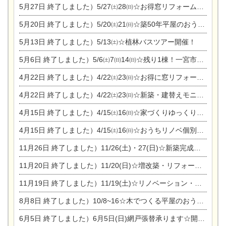
5月27日
終了しました）5/27㈯28㈰☆お得窓リフォーム個別相談会
5月20日
終了しました）5/20㈯21㈰☆築50年平屋のおうちリノベーション完成見学会
5月13日
終了しました）5/13㈯☆植林バスツアー開催！
5月6日
終了しました）5/6㈯7㈰14㈰☆残り1棟！一宮市限定モニター募集相談会(新築・建替え)
4月22日
終了しました）4/22㈯23㈰☆お得に窓リフォーム個別相談会
4月22日
終了しました）4/22㈯23㈰☆新築・建替えモニター募集個別相談会
4月15日
終了しました）4/15㈯16㈰☆家づくりゆっくりじっくり個別相談会
4月15日
終了しました）4/15㈯16㈰☆おうちリノベ個別相談会
11月26日
終了しました）11/26(土)・27(日)☆新築完成見学会 in一宮市あずら
11月20日
終了しました）11/20(日)☆増改築・リフォームまつり＆秋の味覚まつり＆芸術祭
11月19日
終了しました）11/19(土)☆リノベーション・家の修理まつり＆増改築・リフォームまつりin扶桑ゴルフ
8月8日
終了しました）10/8~16☆木でつくる平屋のおうちのつくり方【完全予約制】
6月5日
終了しました）6月5日(日)網戸張替承ります☆開催！