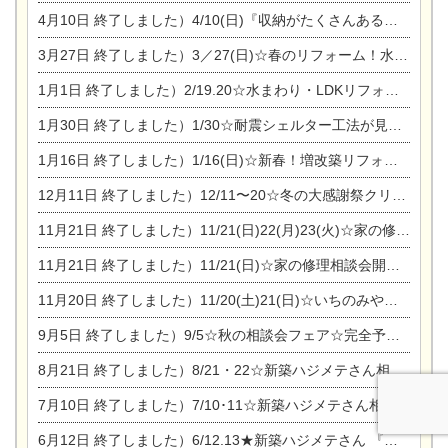
4月10日
終了しました）4/10(日)『収納がたくさんあるおうち現場見学会』
3月27日
終了しました）3／27(日)☆春のリフォーム！水まわりLDKリフォーム相談会&今がチャンス！エアコン相談会
1月1日
終了しました）2/19.20☆水まわり・LDKリフォーム相談会＆エアコン相談会
1月30日
終了しました）1/30☆耐震シェルター工法が見れる完成見学会
1月16日
終了しました）1/16(日)☆新春！増改築リフォーム&家の修理まつり
12月11日
終了しました）12/11〜20☆冬の大感謝祭クリスマス相談会開催
11月21日
終了しました）11/21(日)22(月)23(火)☆家の修理まつり＆増改築リフォーム相談会
11月21日
終了しました）11/21(日)☆家の修理相談会開催 in 扶桑オークビレッジ
11月20日
終了しました）11/20(土)21(日)☆いちのみや逸品市に出店します【ひのきのバラ販売】
9月5日
終了しました）9/5☆秋の相談会フェア☆完全予約制
8月21日
終了しました）8/21・22☆新築ハジメテさん相談会 『集まれ！農地に家を建てたい人！』
7月10日
終了しました）7/10･11☆新築ハジメテさん相談会 『集まれ！農地に家を建てたい人！』完全予約制
6月12日
終了しました）6/12.13★新築ハジメテさん 『木の家 現場体感見学会』