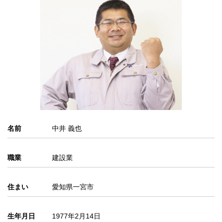
名前
中井 義也
職業
建設業
住まい
愛知県一宮市
生年月日
1977年2月14日