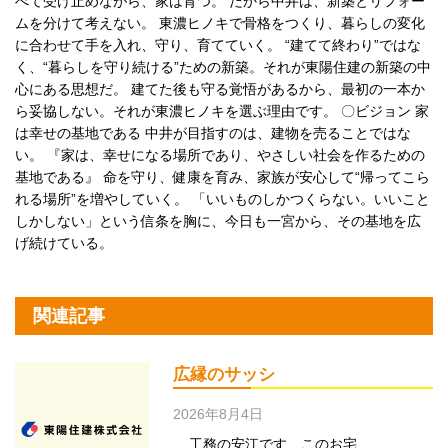
べて受け止めながら、家は育つ。 だから中井は、新築とリフォー
ムを分けて考えない。 東濃ヒノキで骨格をつくり、暮らしの変化
に合わせて手を入れ、守り、育てていく。 “建てて終わり”ではな
く、“暮らしを守り続ける”ための新築。それが東陽住建の新築の中
心にある思想だ。 建てた後も守る覚悟があるから、最初の一本か
ら妥協しない。それが東濃ヒノキを選ぶ理由です。 〇ビジョン 家
は幸せの基地である 中井が目指すのは、建物を売ることではな
い。 『家は、幸せになる場所であり、やさしい社会を作るための
基地である』 命を守り、健康を育み、家族が安心して“帰ってこら
れる場所”を増やしていく。 「いいものしかつくらない。いいこと
しかしない」という信条を胸に、今日も一宮から、その基地を広
げ続けている。
関連記事
広縁のサッシ
2026年8月4日
工務の安江です このお宅…