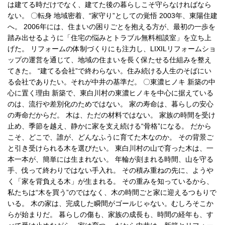
は建てる時だけでなく、建てた後の暮らしこそ守らなければなら
ない。 〇転身 地域密着、“家守り”としての覚悟 2003年、東陽住建
へ。 2006年には、住まいの困りごとを抱える方が、最初の一歩を
踏み出せるように「住宅の悩みとトラブル無料相談室」を立ち上
げた。 リフォームの体制づくりにも注力し、LIXILリフォームショ
ップの運営を通じて、地域の住まいを長く保たせる仕組みを整え
てきた。 “建てる会社”で終わらない。住み続ける人生のそばにい
る会社でありたい。それが中井の基準だ。 〇東濃ヒノキ 新築の中
心に置く理由 新築で、東白川村の東濃ヒノキを中心に据えている
のは、流行や差別化のためではない。 家の寿命は、暮らしの安心
の寿命だからだ。 木は、ただの材料ではない。 家族の時間を受け
止め、季節を越え、静かに家を支え続ける“骨格”になる。 だから
こそ、どこで、誰が、どんなふうに育てた木なのか。 その背景ご
と引き受けられる木を選びたい。 東白川村の山で育った木は、一
本一本が、簡単には生まれない。 年輪が刻まれる時間、山を守る
手、伐って終わりではない手入れ。 その積み重ねの先に、ようや
く「家を背負える木」が生まれる。 その重みを知っているから、
私たちは“木を買う”のではなく、木の時間ごと家に迎えるつもりで
いる。 木の家は、完成した瞬間がゴールじゃない。むしろそこか
らが始まりだ。 暮らしの傷も、家族の成長も、時間の経年も、す