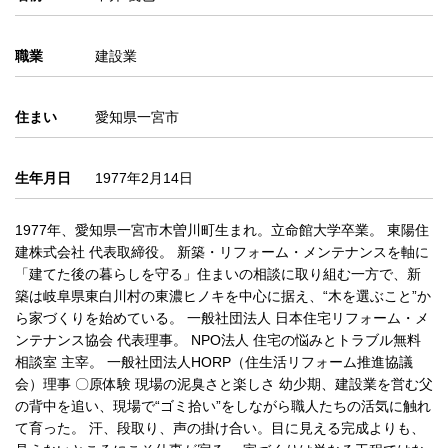
職業
建設業
住まい
愛知県一宮市
生年月日
1977年2月14日
1977年、愛知県一宮市木曽川町生まれ。立命館大学卒業。 東陽住
建株式会社 代表取締役。 新築・リフォーム・メンテナンスを軸に
「建てた後の暮らしを守る」住まいの相談に取り組む一方で、新
築は岐阜県東白川村の東濃ヒノキを中心に据え、“木を選ぶこと”か
ら家づくりを始めている。 一般社団法人 日本住宅リフォーム・メ
ンテナンス協会 代表理事。 NPO法人 住宅の悩みとトラブル無料
相談室 主宰。 一般社団法人HORP（住生活リフォーム推進協議
会）理事 〇原体験 現場の泥臭さと楽しさ 幼少期、建設業を営む父
の背中を追い、現場で“ゴミ拾い”をしながら職人たちの活気に触れ
て育った。 汗、段取り、声の掛け合い。目に見える完成よりも、