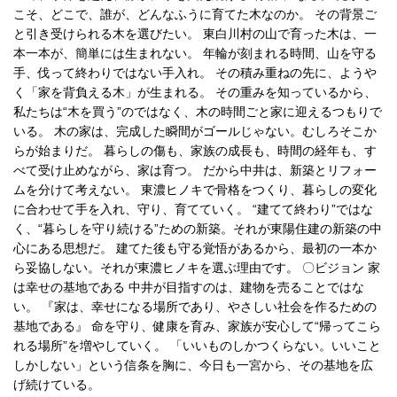
こそ、どこで、誰が、どんなふうに育てた木なのか。 その背景ご
と引き受けられる木を選びたい。 東白川村の山で育った木は、一
本一本が、簡単には生まれない。 年輪が刻まれる時間、山を守る
手、伐って終わりではない手入れ。 その積み重ねの先に、ようや
く「家を背負える木」が生まれる。 その重みを知っているから、
私たちは“木を買う”のではなく、木の時間ごと家に迎えるつもりで
いる。 木の家は、完成した瞬間がゴールじゃない。むしろそこか
らが始まりだ。 暮らしの傷も、家族の成長も、時間の経年も、す
べて受け止めながら、家は育つ。 だから中井は、新築とリフォー
ムを分けて考えない。 東濃ヒノキで骨格をつくり、暮らしの変化
に合わせて手を入れ、守り、育てていく。 “建てて終わり”ではな
く、“暮らしを守り続ける”ための新築。それが東陽住建の新築の中
心にある思想だ。 建てた後も守る覚悟があるから、最初の一本か
ら妥協しない。それが東濃ヒノキを選ぶ理由です。 〇ビジョン 家
は幸せの基地である 中井が目指すのは、建物を売ることではな
い。 『家は、幸せになる場所であり、やさしい社会を作るための
基地である』 命を守り、健康を育み、家族が安心して“帰ってこら
れる場所”を増やしていく。 「いいものしかつくらない。いいこと
しかしない」という信条を胸に、今日も一宮から、その基地を広
げ続けている。