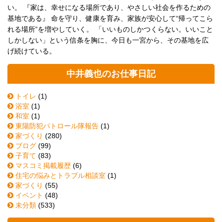
い。 『家は、幸せになる場所であり、やさしい社会を作るための
基地である』 命を守り、健康を育み、家族が安心して“帰ってこら
れる場所”を増やしていく。 「いいものしかつくらない。いいこと
しかしない」という信条を胸に、今日も一宮から、その基地を広
げ続けている。
中井義也のお仕事日記
トイレ
(1)
浴室
(1)
和室
(1)
東陽防犯パトロール隊報告
(1)
家づくり
(280)
ブログ
(99)
子育て
(83)
マスコミ掲載履歴
(6)
住宅の悩みとトラブル相談室
(1)
家づくり
(55)
イベント
(48)
未分類
(533)