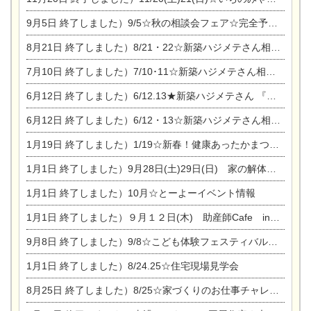
9月5日
終了しました）9/5☆秋の相談会フェア☆完全予約制
8月21日
終了しました）8/21・22☆新築ハジメテさん相談会 『集まれ！農地に家を建てたい人！』
7月10日
終了しました）7/10･11☆新築ハジメテさん相談会 『集まれ！農地に家を建てたい人！』完全予約制
6月12日
終了しました）6/12.13★新築ハジメテさん 『木の家 現場体感見学会』
6月12日
終了しました）6/12・13☆新築ハジメテさん相談会『今ある土地に家を建てる際の注意点』
1月19日
終了しました）1/19☆新春！健康あったかまつり＆増改築リフォームまつり
1月1日
終了しました）9月28日(土)29日(日) 家の解体なんでも相談会
1月1日
終了しました）10月☆とーよーイベント情報
1月1日
終了しました）９月１２日(木) 助産師Cafe in東陽住建
9月8日
終了しました）9/8☆こども体験フェスティバル☆一宮市民会館
1月1日
終了しました）8/24.25☆住宅現場見学会
8月25日
終了しました）8/25☆家づくりのお仕事チャレンジ