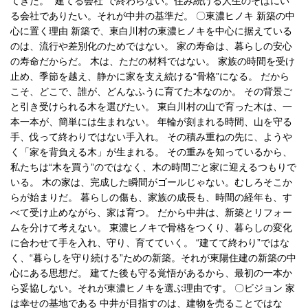
てきた。 “建てる会社”で終わらない。住み続ける人生のそばにい
る会社でありたい。それが中井の基準だ。 〇東濃ヒノキ 新築の中
心に置く理由 新築で、東白川村の東濃ヒノキを中心に据えている
のは、流行や差別化のためではない。 家の寿命は、暮らしの安心
の寿命だからだ。 木は、ただの材料ではない。 家族の時間を受け
止め、季節を越え、静かに家を支え続ける“骨格”になる。 だから
こそ、どこで、誰が、どんなふうに育てた木なのか。 その背景ご
と引き受けられる木を選びたい。 東白川村の山で育った木は、一
本一本が、簡単には生まれない。 年輪が刻まれる時間、山を守る
手、伐って終わりではない手入れ。 その積み重ねの先に、ようや
く「家を背負える木」が生まれる。 その重みを知っているから、
私たちは“木を買う”のではなく、木の時間ごと家に迎えるつもりで
いる。 木の家は、完成した瞬間がゴールじゃない。むしろそこか
らが始まりだ。 暮らしの傷も、家族の成長も、時間の経年も、す
べて受け止めながら、家は育つ。 だから中井は、新築とリフォー
ムを分けて考えない。 東濃ヒノキで骨格をつくり、暮らしの変化
に合わせて手を入れ、守り、育てていく。 “建てて終わり”ではな
く、“暮らしを守り続ける”ための新築。それが東陽住建の新築の中
心にある思想だ。 建てた後も守る覚悟があるから、最初の一本か
ら妥協しない。それが東濃ヒノキを選ぶ理由です。 〇ビジョン 家
は幸せの基地である 中井が目指すのは、建物を売ることではな