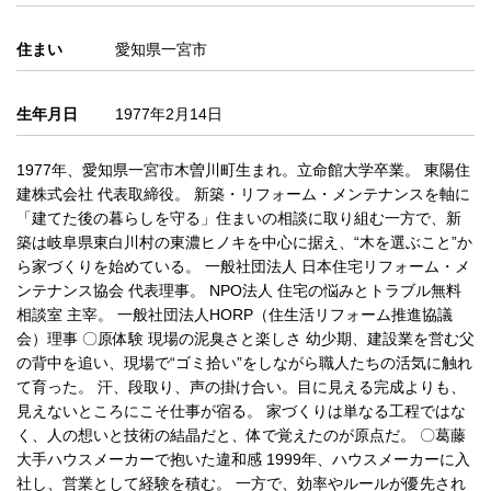
住まい
愛知県一宮市
生年月日
1977年2月14日
1977年、愛知県一宮市木曽川町生まれ。立命館大学卒業。 東陽住
建株式会社 代表取締役。 新築・リフォーム・メンテナンスを軸に
「建てた後の暮らしを守る」住まいの相談に取り組む一方で、新
築は岐阜県東白川村の東濃ヒノキを中心に据え、“木を選ぶこと”か
ら家づくりを始めている。 一般社団法人 日本住宅リフォーム・メ
ンテナンス協会 代表理事。 NPO法人 住宅の悩みとトラブル無料
相談室 主宰。 一般社団法人HORP（住生活リフォーム推進協議
会）理事 〇原体験 現場の泥臭さと楽しさ 幼少期、建設業を営む父
の背中を追い、現場で“ゴミ拾い”をしながら職人たちの活気に触れ
て育った。 汗、段取り、声の掛け合い。目に見える完成よりも、
見えないところにこそ仕事が宿る。 家づくりは単なる工程ではな
く、人の想いと技術の結晶だと、体で覚えたのが原点だ。 〇葛藤
大手ハウスメーカーで抱いた違和感 1999年、ハウスメーカーに入
社し、営業として経験を積む。 一方で、効率やルールが優先され