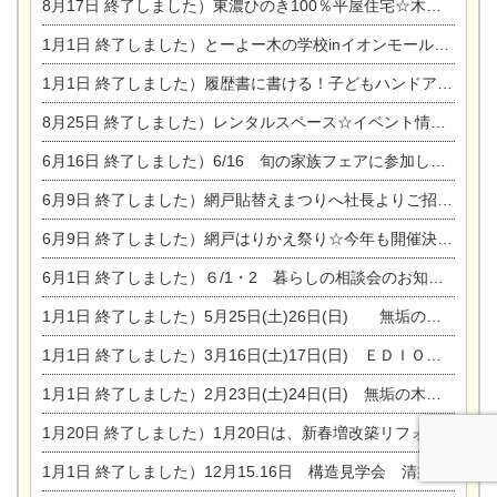
8月17日
終了しました）東濃ひのき100％平屋住宅☆木の家完成見学会
1月1日
終了しました）とーよー木の学校inイオンモール木曽川
1月1日
終了しました）履歴書に書ける！子どもハンドアロマ講座☆
8月25日
終了しました）レンタルスペース☆イベント情報☆チャイルドアロマセラピスト
6月16日
終了しました）6/16 旬の家族フェアに参加します☆
6月9日
終了しました）網戸貼替えまつりへ社長よりご招待です♪
6月9日
終了しました）網戸はりかえ祭り☆今年も開催決定！
6月1日
終了しました）６/1・2 暮らしの相談会のお知らせ
1月1日
終了しました）5月25日(土)26日(日) 無垢の木の家体感見学会開催☆
1月1日
終了しました）3月16日(土)17日(日) ＥＤＩＯＮ東陽住建でんき館 総決算まつり
1月1日
終了しました）2月23日(土)24日(日) 無垢の木の家 完成見学会
1月20日
終了しました）1月20日は、新春増改築リフォームまつり＆家の修理祭り＆家電まつりです。
1月1日
終了しました）12月15.16日 構造見学会 清須市西枇杷島町弁天