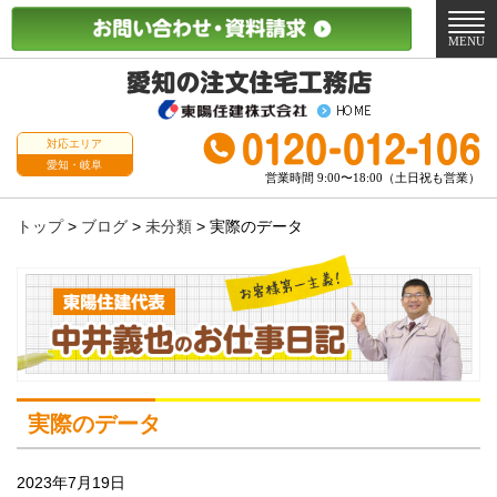
メ
ニ
MENU
ュ
ー
対応エリア
愛知・岐阜
営業時間 9:00〜18:00（土日祝も営業）
トップ
>
ブログ
>
未分類
>
実際のデータ
実際のデータ
2023年7月19日