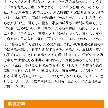
手、伐って終わりではない手入れ。 その積み重ねの先に、ようや
く「家を背負える木」が生まれる。 その重みを知っているから、
私たちは“木を買う”のではなく、木の時間ごと家に迎えるつもりで
いる。 木の家は、完成した瞬間がゴールじゃない。むしろそこか
らが始まりだ。 暮らしの傷も、家族の成長も、時間の経年も、す
べて受け止めながら、家は育つ。 だから中井は、新築とリフォー
ムを分けて考えない。 東濃ヒノキで骨格をつくり、暮らしの変化
に合わせて手を入れ、守り、育てていく。 “建てて終わり”ではな
く、“暮らしを守り続ける”ための新築。それが東陽住建の新築の中
心にある思想だ。 建てた後も守る覚悟があるから、最初の一本か
ら妥協しない。それが東濃ヒノキを選ぶ理由です。 〇ビジョン 家
は幸せの基地である 中井が目指すのは、建物を売ることではな
い。 『家は、幸せになる場所であり、やさしい社会を作るための
基地である』 命を守り、健康を育み、家族が安心して“帰ってこら
れる場所”を増やしていく。 「いいものしかつくらない。いいこと
しかしない」という信条を胸に、今日も一宮から、その基地を広
げ続けている。
関連記事