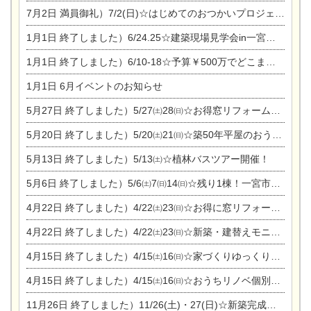
7月2日
満員御礼）7/2(日)☆はじめてのおつかいプロジェクト
1月1日
終了しました）6/24.25☆建築現場見学会in一宮市木曽川町
1月1日
終了しました）6/10-18☆予算￥500万でどこまでできるの？リフォーム相談会
1月1日
6月イベントのお知らせ
5月27日
終了しました）5/27㈯28㈰☆お得窓リフォーム個別相談会
5月20日
終了しました）5/20㈯21㈰☆築50年平屋のおうちリノベーション完成見学会
5月13日
終了しました）5/13㈯☆植林バスツアー開催！
5月6日
終了しました）5/6㈯7㈰14㈰☆残り1棟！一宮市限定モニター募集相談会(新築・建替え)
4月22日
終了しました）4/22㈯23㈰☆お得に窓リフォーム個別相談会
4月22日
終了しました）4/22㈯23㈰☆新築・建替えモニター募集個別相談会
4月15日
終了しました）4/15㈯16㈰☆家づくりゆっくりじっくり個別相談会
4月15日
終了しました）4/15㈯16㈰☆おうちリノベ個別相談会
11月26日
終了しました）11/26(土)・27(日)☆新築完成見学会 in一宮市あずら