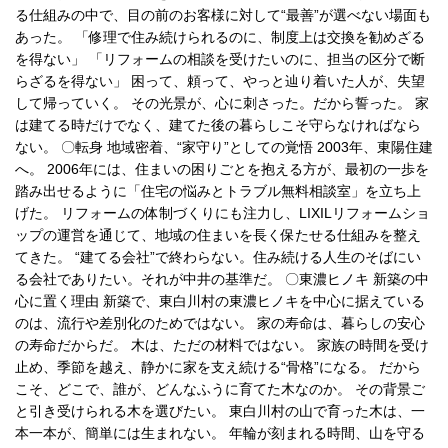
る仕組みの中で、目の前のお客様に対して“最善”が選べない場面も
あった。 「修理で住み続けられるのに、制度上は交換を勧めざる
を得ない」 「リフォームの相談を受けたいのに、担当の区分で断
らざるを得ない」 困って、頼って、やっと辿り着いた人が、失望
して帰っていく。 その光景が、心に刺さった。だから誓った。 家
は建てる時だけでなく、建てた後の暮らしこそ守らなければなら
ない。 〇転身 地域密着、“家守り”としての覚悟 2003年、東陽住建
へ。 2006年には、住まいの困りごとを抱える方が、最初の一歩を
踏み出せるように「住宅の悩みとトラブル無料相談室」を立ち上
げた。 リフォームの体制づくりにも注力し、LIXILリフォームショ
ップの運営を通じて、地域の住まいを長く保たせる仕組みを整え
てきた。 “建てる会社”で終わらない。住み続ける人生のそばにい
る会社でありたい。それが中井の基準だ。 〇東濃ヒノキ 新築の中
心に置く理由 新築で、東白川村の東濃ヒノキを中心に据えている
のは、流行や差別化のためではない。 家の寿命は、暮らしの安心
の寿命だからだ。 木は、ただの材料ではない。 家族の時間を受け
止め、季節を越え、静かに家を支え続ける“骨格”になる。 だから
こそ、どこで、誰が、どんなふうに育てた木なのか。 その背景ご
と引き受けられる木を選びたい。 東白川村の山で育った木は、一
本一本が、簡単には生まれない。 年輪が刻まれる時間、山を守る