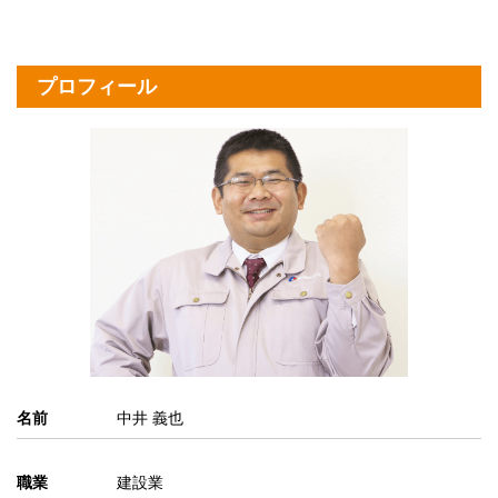
プロフィール
名前
中井 義也
職業
建設業