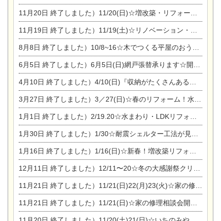
11月20日
終了しました）11/20(日)☆増改築・リフォームまつり＆秋の味覚まつり＆芸術祭
11月19日
終了しました）11/19(土)☆リノベーション・家の修理まつり＆増改築・リフォームまつりin扶桑ゴルフ
8月8日
終了しました）10/8~16☆木でつくる平屋のおうちのつくり方【完全予約制】
6月5日
終了しました）6月5日(日)網戸張替承ります☆開催！
4月10日
終了しました）4/10(日)『収納がたくさんあるおうち現場見学会』
3月27日
終了しました）3／27(日)☆春のリフォーム！水まわりLDKリフォーム相談会&今がチャンス！エアコン相談会
1月1日
終了しました）2/19.20☆水まわり・LDKリフォーム相談会＆エアコン相談会
1月30日
終了しました）1/30☆耐震シェルター工法が見れる完成見学会
1月16日
終了しました）1/16(日)☆新春！増改築リフォーム&家の修理まつり
12月11日
終了しました）12/11〜20☆冬の大感謝祭クリスマス相談会開催
11月21日
終了しました）11/21(日)22(月)23(火)☆家の修理まつり＆増改築リフォーム相談会
11月21日
終了しました）11/21(日)☆家の修理相談会開催 in 扶桑オークビレッジ
11月20日
終了しました）11/20(土)21(日)☆いちのみや逸品市に出店します【ひのきのバラ販売】