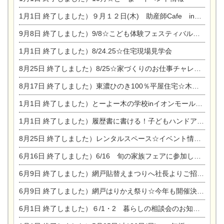
1月1日
終了しました）９月１２日(木) 助産師Cafe in東陽住建
9月8日
終了しました）9/8☆こども体験フェスティバル☆一宮市民会館
1月1日
終了しました）8/24.25☆住宅現場見学会
8月25日
終了しました）8/25☆家づくりのお仕事チャレンジ
8月17日
終了しました）東濃ひのき100％平屋住宅☆木の家完成見学会
1月1日
終了しました）とーよー木の学校inイオンモール木曽川
1月1日
終了しました）履歴書に書ける！子どもハンドアロマ講座☆
8月25日
終了しました）レンタルスペース☆イベント情報☆チャイルドアロマセラピスト
6月16日
終了しました）6/16 旬の家族フェアに参加します☆
6月9日
終了しました）網戸貼替えまつりへ社長よりご招待です♪
6月9日
終了しました）網戸はりかえ祭り☆今年も開催決定！
6月1日
終了しました）６/1・2 暮らしの相談会のお知らせ