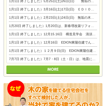
1月1日
終了しました）5月25日(土)26日(日) 無垢の木の家体感見学会開催☆
1月1日
終了しました）3月16日(土)17日(日) ＥＤＩＯＮ東陽住建でんき館 総決算まつり
1月1日
終了しました）2月23日(土)24日(日) 無垢の木の家 完成見学会
1月20日
終了しました）1月20日は、新春増改築リフォームまつり＆家の修理祭り＆家電まつりです。
1月1日
終了しました）12月15.16日 構造見学会 清須市西枇杷島町弁天
1月1日
終了しました）12月16日 EDION東陽住建でんき OPEN第二弾イベント！！
1月1日
終了しました）１２月９日(日) EDION東陽住建でんき館プレＯＰＥＮ！＆家の修理まつり
7月7日
終了しました）7月7・8日（土・日）は、地震に強くて安心！暮らしを楽しむ東濃ひのきの平屋の家体験見学会を開催します。ぜひお越しください。