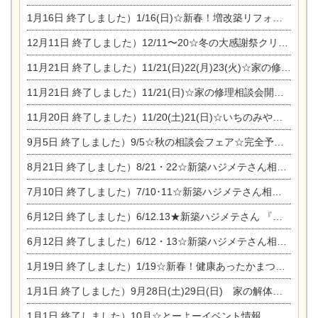
1月16日
終了しました）1/16(日)☆新春！増改築リフォーム&家の修理まつり
12月11日
終了しました）12/11〜20☆冬の大感謝祭クリスマス相談会開催
11月21日
終了しました）11/21(日)22(月)23(火)☆家の修理まつり＆増改築リフォーム相談会
11月21日
終了しました）11/21(日)☆家の修理相談会開催 in 扶桑オークビレッジ
11月20日
終了しました）11/20(土)21(日)☆いちのみや逸品市に出店します【ひのきのバラ販売】
9月5日
終了しました）9/5☆秋の相談会フェア☆完全予約制
8月21日
終了しました）8/21・22☆新築ハジメテさん相談会 『集まれ！農地に家を建てたい人！』
7月10日
終了しました）7/10･11☆新築ハジメテさん相談会 『集まれ！農地に家を建てたい人！』完全予約制
6月12日
終了しました）6/12.13★新築ハジメテさん 『木の家 現場体感見学会』
6月12日
終了しました）6/12・13☆新築ハジメテさん相談会『今ある土地に家を建てる際の注意点』
1月19日
終了しました）1/19☆新春！健康あったかまつり＆増改築リフォームまつり
1月1日
終了しました）9月28日(土)29日(日) 家の解体なんでも相談会
1月1日
終了しました）10月☆とーよーイベント情報