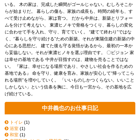
いる。 木の家は、完成した瞬間がゴールじゃない。むしろそこか
らが始まりだ。 暮らしの傷も、家族の成長も、時間の経年も、す
べて受け止めながら、家は育つ。 だから中井は、新築とリフォー
ムを分けて考えない。 東濃ヒノキで骨格をつくり、暮らしの変化
に合わせて手を入れ、守り、育てていく。 “建てて終わり”ではな
く、“暮らしを守り続ける”ための新築。それが東陽住建の新築の中
心にある思想だ。 建てた後も守る覚悟があるから、最初の一本か
ら妥協しない。それが東濃ヒノキを選ぶ理由です。 〇ビジョン 家
は幸せの基地である 中井が目指すのは、建物を売ることではな
い。 『家は、幸せになる場所であり、やさしい社会を作るための
基地である』 命を守り、健康を育み、家族が安心して“帰ってこら
れる場所”を増やしていく。 「いいものしかつくらない。いいこと
しかしない」という信条を胸に、今日も一宮から、その基地を広
げ続けている。
中井義也のお仕事日記
トイレ
(1)
浴室
(1)
和室
(1)