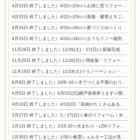
4月22日
終了しました）4/22㈯23㈰☆お得に窓リフォーム個別相談会
4月22日
終了しました）4/22㈯23㈰☆新築・建替えモニター募集個別相談会
4月15日
終了しました）4/15㈯16㈰☆家づくりゆっくりじっくり個別相談会
4月15日
終了しました）4/15㈯16㈰☆おうちリノベ個別相談会
11月26日
終了しました）11/26(土)・27(日)☆新築完成見学会 in一宮市あずら
11月20日
終了しました）11/20(日)☆増改築・リフォームまつり＆秋の味覚まつり＆芸術祭
11月19日
終了しました）11/19(土)☆リノベーション・家の修理まつり＆増改築・リフォームまつりin扶桑ゴルフ
8月8日
終了しました）10/8~16☆木でつくる平屋のおうちのつくり方【完全予約制】
6月5日
終了しました）6月5日(日)網戸張替承ります☆開催！
4月10日
終了しました）4/10(日)『収納がたくさんあるおうち現場見学会』
3月27日
終了しました）3／27(日)☆春のリフォーム！水まわりLDKリフォーム相談会&今がチャンス！エアコン相談会
1月1日
終了しました）2/19.20☆水まわり・LDKリフォーム相談会＆エアコン相談会
1月30日
終了しました）1/30☆耐震シェルター工法が見れる完成見学会