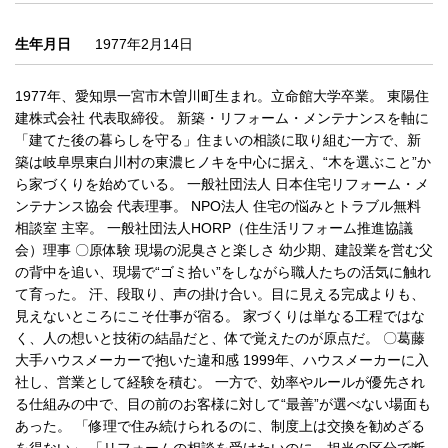
生年月日
1977年2月14日
1977年、愛知県一宮市木曽川町生まれ。立命館大学卒業。 東陽住
建株式会社 代表取締役。 新築・リフォーム・メンテナンスを軸に
「建てた後の暮らしを守る」住まいの相談に取り組む一方で、新
築は岐阜県東白川村の東濃ヒノキを中心に据え、“木を選ぶこと”か
ら家づくりを始めている。 一般社団法人 日本住宅リフォーム・メ
ンテナンス協会 代表理事。 NPO法人 住宅の悩みとトラブル無料
相談室 主宰。 一般社団法人HORP（住生活リフォーム推進協議
会）理事 〇原体験 現場の泥臭さと楽しさ 幼少期、建設業を営む父
の背中を追い、現場で“ゴミ拾い”をしながら職人たちの活気に触れ
て育った。 汗、段取り、声の掛け合い。目に見える完成よりも、
見えないところにこそ仕事が宿る。 家づくりは単なる工程ではな
く、人の想いと技術の結晶だと、体で覚えたのが原点だ。 〇葛藤
大手ハウスメーカーで抱いた違和感 1999年、ハウスメーカーに入
社し、営業として経験を積む。 一方で、効率やルールが優先され
る仕組みの中で、目の前のお客様に対して“最善”が選べない場面も
あった。 「修理で住み続けられるのに、制度上は交換を勧めざる