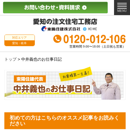
メ
ニ
MENU
ュ
ー
対応エリア
愛知・岐阜
営業時間 9:00〜18:00（土日祝も営業）
トップ
>
中井義也のお仕事日記
初めての方はこちらのオススメ記事をお読みく
ださい