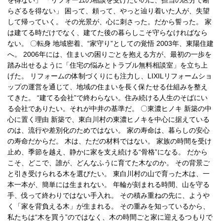
を得ない」 「リフォームの相談を受けたいのに、担当の区分で断
らざるを得ない」 困って、頼って、やっと辿り着いた人が、失望
して帰っていく。 その光景が、心に刺さった。だから誓った。 家
は建てる時だけでなく、建てた後の暮らしこそ守らなければなら
ない。 〇転身 地域密着、“家守り”としての覚悟 2003年、東陽住建
へ。 2006年には、住まいの困りごとを抱える方が、最初の一歩を
踏み出せるように「住宅の悩みとトラブル無料相談室」を立ち上
げた。 リフォームの体制づくりにも注力し、LIXILリフォームショ
ップの運営を通じて、地域の住まいを長く保たせる仕組みを整え
てきた。 “建てる会社”で終わらない。住み続ける人生のそばにい
る会社でありたい。それが中井の基準だ。 〇東濃ヒノキ 新築の中
心に置く理由 新築で、東白川村の東濃ヒノキを中心に据えている
のは、流行や差別化のためではない。 家の寿命は、暮らしの安心
の寿命だからだ。 木は、ただの材料ではない。 家族の時間を受け
止め、季節を越え、静かに家を支え続ける“骨格”になる。 だから
こそ、どこで、誰が、どんなふうに育てた木なのか。 その背景ご
と引き受けられる木を選びたい。 東白川村の山で育った木は、一
本一本が、簡単には生まれない。 年輪が刻まれる時間、山を守る
手、伐って終わりではない手入れ。 その積み重ねの先に、ようや
く「家を背負える木」が生まれる。 その重みを知っているから、
私たちは“木を買う”のではなく、木の時間ごと家に迎えるつもりで