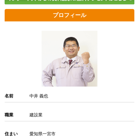
プロフィール
名前
中井 義也
職業
建設業
住まい
愛知県一宮市