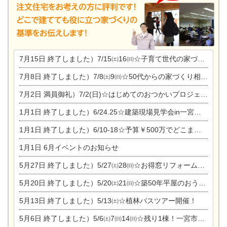
7月15日
終了しました）7/15㈯16㈰☆子育て世代の家づくり相談会
7月8日
終了しました）7/8㈯9㈰☆50代からの家づくり相談会
7月2日
満員御礼）7/2(日)☆はじめてのおつかいプロジェクト
1月1日
終了しました）6/24.25☆建築現場見学会in一宮市木曽川町
1月1日
終了しました）6/10-18☆予算￥500万でどこまでできるの？リフォーム相談会
1月1日
6月イベントのお知らせ
5月27日
終了しました）5/27㈯28㈰☆お得窓リフォーム個別相談会
5月20日
終了しました）5/20㈯21㈰☆築50年平屋のおうちリノベーション完成見学会
5月13日
終了しました）5/13㈯☆植林バスツアー開催！
5月6日
終了しました）5/6㈯7㈰14㈰☆残り1棟！一宮市限定モニター募集相談会(新築・建替え)