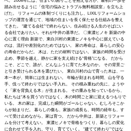
へ。 2006年には、住まいの困りごとを抱える方が、最初の一歩を
踏み出せるように「住宅の悩みとトラブル無料相談室」を立ち上
げた。 リフォームの体制づくりにも注力し、LIXILリフォームショ
ップの運営を通じて、地域の住まいを長く保たせる仕組みを整え
てきた。 “建てる会社”で終わらない。住み続ける人生のそばにい
る会社でありたい。それが中井の基準だ。 〇東濃ヒノキ 新築の中
心に置く理由 新築で、東白川村の東濃ヒノキを中心に据えている
のは、流行や差別化のためではない。 家の寿命は、暮らしの安心
の寿命だからだ。 木は、ただの材料ではない。 家族の時間を受け
止め、季節を越え、静かに家を支え続ける“骨格”になる。 だから
こそ、どこで、誰が、どんなふうに育てた木なのか。 その背景ご
と引き受けられる木を選びたい。 東白川村の山で育った木は、一
本一本が、簡単には生まれない。 年輪が刻まれる時間、山を守る
手、伐って終わりではない手入れ。 その積み重ねの先に、ようや
く「家を背負える木」が生まれる。 その重みを知っているから、
私たちは“木を買う”のではなく、木の時間ごと家に迎えるつもりで
いる。 木の家は、完成した瞬間がゴールじゃない。むしろそこか
らが始まりだ。 暮らしの傷も、家族の成長も、時間の経年も、す
べて受け止めながら、家は育つ。 だから中井は、新築とリフォー
ムを分けて考えない。 東濃ヒノキで骨格をつくり、暮らしの変化
に合わせて手を入れ、守り、育てていく。 “建てて終わり”ではな