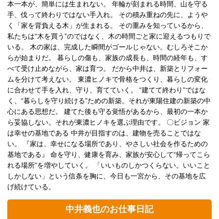
本一本が、簡単には生まれない。 年輪が刻まれる時間、山を守る
手、伐って終わりではない手入れ。 その積み重ねの先に、ようや
く「家を背負える木」が生まれる。 その重みを知っているから、
私たちは“木を買う”のではなく、木の時間ごと家に迎えるつもりで
いる。 木の家は、完成した瞬間がゴールじゃない。むしろそこか
らが始まりだ。 暮らしの傷も、家族の成長も、時間の経年も、す
べて受け止めながら、家は育つ。 だから中井は、新築とリフォー
ムを分けて考えない。 東濃ヒノキで骨格をつくり、暮らしの変化
に合わせて手を入れ、守り、育てていく。 “建てて終わり”ではな
く、“暮らしを守り続ける”ための新築。それが東陽住建の新築の中
心にある思想だ。 建てた後も守る覚悟があるから、最初の一本か
ら妥協しない。それが東濃ヒノキを選ぶ理由です。 〇ビジョン 家
は幸せの基地である 中井が目指すのは、建物を売ることではな
い。 『家は、幸せになる場所であり、やさしい社会を作るための
基地である』 命を守り、健康を育み、家族が安心して“帰ってこら
れる場所”を増やしていく。 「いいものしかつくらない。いいこと
しかしない」という信条を胸に、今日も一宮から、その基地を広
げ続けている。
中井義也のお仕事日記