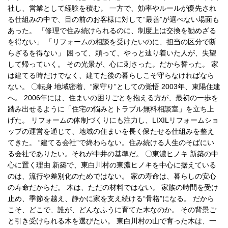
社し、営業として経験を積む。 一方で、効率やルールが優先され
る仕組みの中で、目の前のお客様に対して“最善”が選べない場面も
あった。 「修理で住み続けられるのに、制度上は交換を勧めざる
を得ない」 「リフォームの相談を受けたいのに、担当の区分で断
らざるを得ない」 困って、頼って、やっと辿り着いた人が、失望
して帰っていく。 その光景が、心に刺さった。だから誓った。 家
は建てる時だけでなく、建てた後の暮らしこそ守らなければなら
ない。 〇転身 地域密着、“家守り”としての覚悟 2003年、東陽住建
へ。 2006年には、住まいの困りごとを抱える方が、最初の一歩を
踏み出せるように「住宅の悩みとトラブル無料相談室」を立ち上
げた。 リフォームの体制づくりにも注力し、LIXILリフォームショ
ップの運営を通じて、地域の住まいを長く保たせる仕組みを整え
てきた。 “建てる会社”で終わらない。住み続ける人生のそばにい
る会社でありたい。それが中井の基準だ。 〇東濃ヒノキ 新築の中
心に置く理由 新築で、東白川村の東濃ヒノキを中心に据えている
のは、流行や差別化のためではない。 家の寿命は、暮らしの安心
の寿命だからだ。 木は、ただの材料ではない。 家族の時間を受け
止め、季節を越え、静かに家を支え続ける“骨格”になる。 だから
こそ、どこで、誰が、どんなふうに育てた木なのか。 その背景ご
と引き受けられる木を選びたい。 東白川村の山で育った木は、一