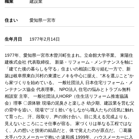
職業
建設業
住まい
愛知県一宮市
生年月日
1977年2月14日
1977年、愛知県一宮市木曽川町生まれ。立命館大学卒業。 東陽住
建株式会社 代表取締役。 新築・リフォーム・メンテナンスを軸に
「建てた後の暮らしを守る」住まいの相談に取り組む一方で、新
築は岐阜県東白川村の東濃ヒノキを中心に据え、“木を選ぶこと”か
ら家づくりを始めている。 一般社団法人 日本住宅リフォーム・メ
ンテナンス協会 代表理事。 NPO法人 住宅の悩みとトラブル無料
相談室 主宰。 一般社団法人HORP（住生活リフォーム推進協議
会）理事 〇原体験 現場の泥臭さと楽しさ 幼少期、建設業を営む父
の背中を追い、現場で“ゴミ拾い”をしながら職人たちの活気に触れ
て育った。 汗、段取り、声の掛け合い。目に見える完成よりも、
見えないところにこそ仕事が宿る。 家づくりは単なる工程ではな
く、人の想いと技術の結晶だと、体で覚えたのが原点だ。 〇葛藤
大手ハウスメーカーで抱いた違和感 1999年、ハウスメーカーに入