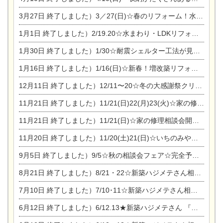
3月27日
終了しました）3／27(日)☆春のリフォーム！水まわりLDKリフォーム相談会&今がチャンス！エアコン相談会
1月1日
終了しました）2/19.20☆水まわり・LDKリフォーム相談会＆エアコン相談会
1月30日
終了しました）1/30☆耐震シェルター工法が見れる完成見学会
1月16日
終了しました）1/16(日)☆新春！増改築リフォーム&家の修理まつり
12月11日
終了しました）12/11〜20☆冬の大感謝祭クリスマス相談会開催
11月21日
終了しました）11/21(日)22(月)23(火)☆家の修理まつり＆増改築リフォーム相談会
11月21日
終了しました）11/21(日)☆家の修理相談会開催 in 扶桑オークビレッジ
11月20日
終了しました）11/20(土)21(日)☆いちのみや逸品市に出店します【ひのきのバラ販売】
9月5日
終了しました）9/5☆秋の相談会フェア☆完全予約制
8月21日
終了しました）8/21・22☆新築ハジメテさん相談会 『集まれ！農地に家を建てたい人！』
7月10日
終了しました）7/10･11☆新築ハジメテさん相談会 『集まれ！農地に家を建てたい人！』完全予約制
6月12日
終了しました）6/12.13★新築ハジメテさん 『木の家 現場体感見学会』