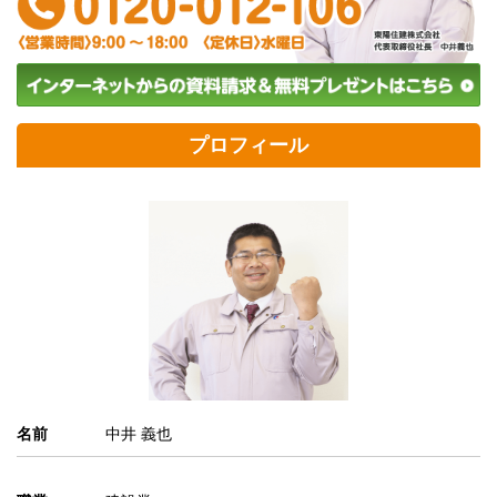
プロフィール
名前
中井 義也