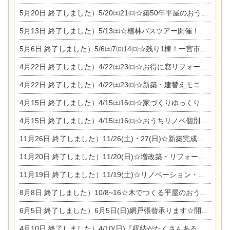
5月20日
終了しました）5/20㈯21㈰☆築50年平屋のおうちリノベーション完成見学会
5月13日
終了しました）5/13㈯☆植林バスツアー開催！
5月6日
終了しました）5/6㈯7㈰14㈰☆残り1棟！一宮市限定モニター募集相談会(新築・建替え)
4月22日
終了しました）4/22㈯23㈰☆お得に窓リフォーム個別相談会
4月22日
終了しました）4/22㈯23㈰☆新築・建替えモニター募集個別相談会
4月15日
終了しました）4/15㈯16㈰☆家づくりゆっくりじっくり個別相談会
4月15日
終了しました）4/15㈯16㈰☆おうちリノベ個別相談会
11月26日
終了しました）11/26(土)・27(日)☆新築完成見学会 in一宮市あずら
11月20日
終了しました）11/20(日)☆増改築・リフォームまつり＆秋の味覚まつり＆芸術祭
11月19日
終了しました）11/19(土)☆リノベーション・家の修理まつり＆増改築・リフォームまつりin扶桑ゴルフ
8月8日
終了しました）10/8~16☆木でつくる平屋のおうちのつくり方【完全予約制】
6月5日
終了しました）6月5日(日)網戸張替承ります☆開催！
4月10日
終了しました）4/10(日)『収納がたくさんあるおうち現場見学会』