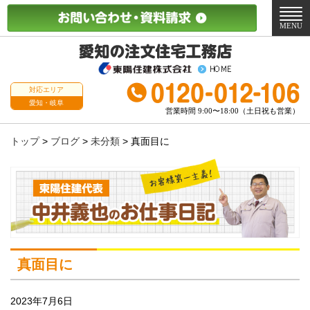
メ
ニ
MENU
ュ
ー
対応エリア
愛知・岐阜
営業時間 9:00〜18:00（土日祝も営業）
トップ
>
ブログ
>
未分類
>
真面目に
真面目に
2023年7月6日