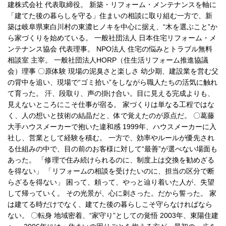
建株式会社 代表取締役。 新築・リフォーム・メンテナンスを軸に
「建てた後の暮らしを守る」住まいの相談に取り組む一方で、新
築は岐阜県東白川村の東濃ヒノキを中心に据え、“木を選ぶこと”か
ら家づくりを始めている。 一般社団法人 日本住宅リフォーム・メ
ンテナンス協会 代表理事。 NPO法人 住宅の悩みとトラブル無料
相談室 主宰。 一般社団法人HORP（住生活リフォーム推進協議
会）理事 〇原体験 現場の泥臭さと楽しさ 幼少期、建設業を営む父
の背中を追い、現場で“ゴミ拾い”をしながら職人たちの活気に触れ
て育った。 汗、段取り、声の掛け合い。目に見える完成よりも、
見えないところにこそ仕事が宿る。 家づくりは単なる工程ではな
く、人の想いと技術の結晶だと、体で覚えたのが原点だ。 〇葛藤
大手ハウスメーカーで抱いた違和感 1999年、ハウスメーカーに入
社し、営業として経験を積む。 一方で、効率やルールが優先され
る仕組みの中で、目の前のお客様に対して“最善”が選べない場面も
あった。 「修理で住み続けられるのに、制度上は交換を勧めざる
を得ない」 「リフォームの相談を受けたいのに、担当の区分で断
らざるを得ない」 困って、頼って、やっと辿り着いた人が、失望
して帰っていく。 その光景が、心に刺さった。だから誓った。 家
は建てる時だけでなく、建てた後の暮らしこそ守らなければなら
ない。 〇転身 地域密着、“家守り”としての覚悟 2003年、東陽住建