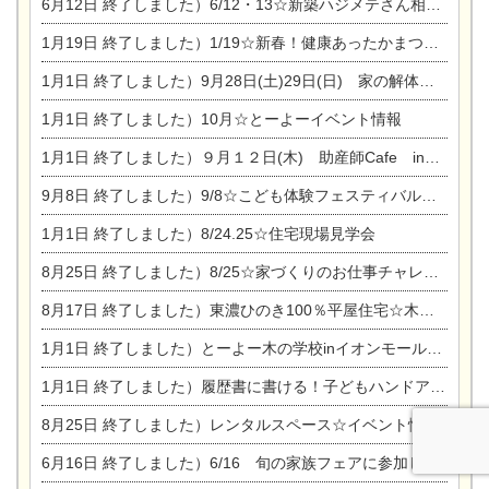
6月12日
終了しました）6/12・13☆新築ハジメテさん相談会『今ある土地に家を建てる際の注意点』
1月19日
終了しました）1/19☆新春！健康あったかまつり＆増改築リフォームまつり
1月1日
終了しました）9月28日(土)29日(日) 家の解体なんでも相談会
1月1日
終了しました）10月☆とーよーイベント情報
1月1日
終了しました）９月１２日(木) 助産師Cafe in東陽住建
9月8日
終了しました）9/8☆こども体験フェスティバル☆一宮市民会館
1月1日
終了しました）8/24.25☆住宅現場見学会
8月25日
終了しました）8/25☆家づくりのお仕事チャレンジ
8月17日
終了しました）東濃ひのき100％平屋住宅☆木の家完成見学会
1月1日
終了しました）とーよー木の学校inイオンモール木曽川
1月1日
終了しました）履歴書に書ける！子どもハンドアロマ講座☆
8月25日
終了しました）レンタルスペース☆イベント情報☆チャイルドアロマセラピスト
6月16日
終了しました）6/16 旬の家族フェアに参加します☆