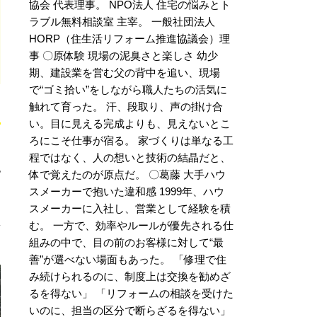
協会 代表理事。 NPO法人 住宅の悩みとト
ラブル無料相談室 主宰。 一般社団法人
HORP（住生活リフォーム推進協議会）理
事 〇原体験 現場の泥臭さと楽しさ 幼少
期、建設業を営む父の背中を追い、現場
で“ゴミ拾い”をしながら職人たちの活気に
触れて育った。 汗、段取り、声の掛け合
い。目に見える完成よりも、見えないとこ
ろにこそ仕事が宿る。 家づくりは単なる工
程ではなく、人の想いと技術の結晶だと、
也
体で覚えたのが原点だ。 〇葛藤 大手ハウ
スメーカーで抱いた違和感 1999年、ハウ
スメーカーに入社し、営業として経験を積
む。 一方で、効率やルールが優先される仕
組みの中で、目の前のお客様に対して“最
善”が選べない場面もあった。 「修理で住
み続けられるのに、制度上は交換を勧めざ
るを得ない」 「リフォームの相談を受けた
いのに、担当の区分で断らざるを得ない」