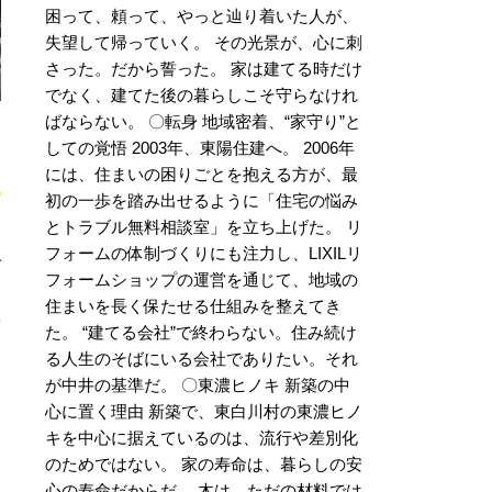
困って、頼って、やっと辿り着いた人が、
失望して帰っていく。 その光景が、心に刺
さった。だから誓った。 家は建てる時だけ
でなく、建てた後の暮らしこそ守らなけれ
ばならない。 〇転身 地域密着、“家守り”と
切
しての覚悟 2003年、東陽住建へ。 2006年
には、住まいの困りごとを抱える方が、最
初の一歩を踏み出せるように「住宅の悩み
とトラブル無料相談室」を立ち上げた。 リ
フォームの体制づくりにも注力し、LIXILリ
ご
フォームショップの運営を通じて、地域の
住まいを長く保たせる仕組みを整えてき
た。 “建てる会社”で終わらない。住み続け
る人生のそばにいる会社でありたい。それ
が中井の基準だ。 〇東濃ヒノキ 新築の中
心に置く理由 新築で、東白川村の東濃ヒノ
キを中心に据えているのは、流行や差別化
のためではない。 家の寿命は、暮らしの安
心の寿命だからだ。 木は、ただの材料では