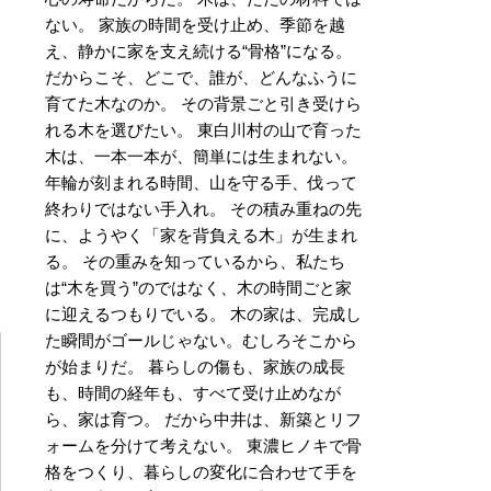
ない。 家族の時間を受け止め、季節を越
え、静かに家を支え続ける“骨格”になる。
だからこそ、どこで、誰が、どんなふうに
育てた木なのか。 その背景ごと引き受けら
れる木を選びたい。 東白川村の山で育った
木は、一本一本が、簡単には生まれない。
年輪が刻まれる時間、山を守る手、伐って
終わりではない手入れ。 その積み重ねの先
に、ようやく「家を背負える木」が生まれ
る。 その重みを知っているから、私たち
は“木を買う”のではなく、木の時間ごと家
に迎えるつもりでいる。 木の家は、完成し
た瞬間がゴールじゃない。むしろそこから
が始まりだ。 暮らしの傷も、家族の成長
も、時間の経年も、すべて受け止めなが
ら、家は育つ。 だから中井は、新築とリフ
ォームを分けて考えない。 東濃ヒノキで骨
格をつくり、暮らしの変化に合わせて手を