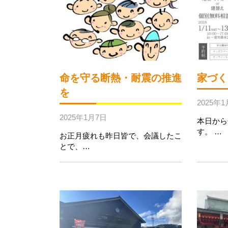
命を守る断熱・耐震の推進
家づく
を
2025年
2025年1月7日
本日から
す。 …
お正月疲れも昨日皆で、会議したこ
とで、…