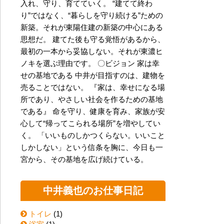
入れ、守り、育てていく。 “建てて終わ
り”ではなく、“暮らしを守り続ける”ための
新築。それが東陽住建の新築の中心にある
思想だ。 建てた後も守る覚悟があるから、
最初の一本から妥協しない。それが東濃ヒ
ノキを選ぶ理由です。 〇ビジョン 家は幸
せの基地である 中井が目指すのは、建物を
売ることではない。 『家は、幸せになる場
所であり、やさしい社会を作るための基地
である』 命を守り、健康を育み、家族が安
心して“帰ってこられる場所”を増やしてい
く。 「いいものしかつくらない。いいこと
しかしない」という信条を胸に、今日も一
宮から、その基地を広げ続けている。
中井義也のお仕事日記
トイレ
(1)