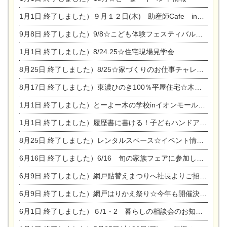
1月1日
終了しました）９月１２日(木) 助産師Cafe in東陽住建
9月8日
終了しました）9/8☆こども体験フェスティバル☆一宮市民会館
1月1日
終了しました）8/24.25☆住宅現場見学会
8月25日
終了しました）8/25☆家づくりのお仕事チャレンジ
8月17日
終了しました）東濃ひのき100％平屋住宅☆木の家完成見学会
1月1日
終了しました）とーよー木の学校inイオンモール木曽川
1月1日
終了しました）履歴書に書ける！子どもハンドアロマ講座☆
8月25日
終了しました）レンタルスペース☆イベント情報☆チャイルドアロマセラピスト
6月16日
終了しました）6/16 旬の家族フェアに参加します☆
6月9日
終了しました）網戸貼替えまつりへ社長よりご招待です♪
6月9日
終了しました）網戸はりかえ祭り☆今年も開催決定！
6月1日
終了しました）６/1・2 暮らしの相談会のお知らせ