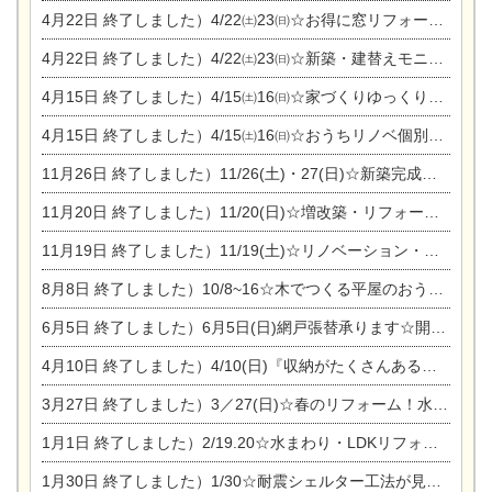
4月22日
終了しました）4/22㈯23㈰☆お得に窓リフォーム個別相談会
4月22日
終了しました）4/22㈯23㈰☆新築・建替えモニター募集個別相談会
4月15日
終了しました）4/15㈯16㈰☆家づくりゆっくりじっくり個別相談会
4月15日
終了しました）4/15㈯16㈰☆おうちリノベ個別相談会
11月26日
終了しました）11/26(土)・27(日)☆新築完成見学会 in一宮市あずら
11月20日
終了しました）11/20(日)☆増改築・リフォームまつり＆秋の味覚まつり＆芸術祭
11月19日
終了しました）11/19(土)☆リノベーション・家の修理まつり＆増改築・リフォームまつりin扶桑ゴルフ
8月8日
終了しました）10/8~16☆木でつくる平屋のおうちのつくり方【完全予約制】
6月5日
終了しました）6月5日(日)網戸張替承ります☆開催！
4月10日
終了しました）4/10(日)『収納がたくさんあるおうち現場見学会』
3月27日
終了しました）3／27(日)☆春のリフォーム！水まわりLDKリフォーム相談会&今がチャンス！エアコン相談会
1月1日
終了しました）2/19.20☆水まわり・LDKリフォーム相談会＆エアコン相談会
1月30日
終了しました）1/30☆耐震シェルター工法が見れる完成見学会