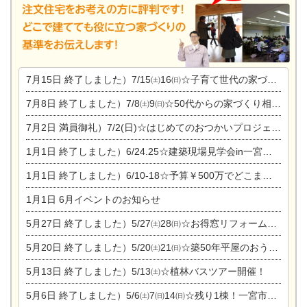
7月15日
終了しました）7/15㈯16㈰☆子育て世代の家づくり相談会
7月8日
終了しました）7/8㈯9㈰☆50代からの家づくり相談会
7月2日
満員御礼）7/2(日)☆はじめてのおつかいプロジェクト
1月1日
終了しました）6/24.25☆建築現場見学会in一宮市木曽川町
1月1日
終了しました）6/10-18☆予算￥500万でどこまでできるの？リフォーム相談会
1月1日
6月イベントのお知らせ
5月27日
終了しました）5/27㈯28㈰☆お得窓リフォーム個別相談会
5月20日
終了しました）5/20㈯21㈰☆築50年平屋のおうちリノベーション完成見学会
5月13日
終了しました）5/13㈯☆植林バスツアー開催！
5月6日
終了しました）5/6㈯7㈰14㈰☆残り1棟！一宮市限定モニター募集相談会(新築・建替え)