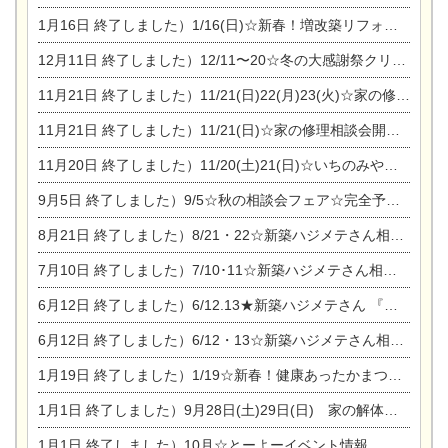
1月16日
終了しました）1/16(日)☆新春！増改築リフォーム&家の修理まつり
12月11日
終了しました）12/11〜20☆冬の大感謝祭クリスマス相談会開催
11月21日
終了しました）11/21(日)22(月)23(火)☆家の修理まつり＆増改築リフォーム相談会
11月21日
終了しました）11/21(日)☆家の修理相談会開催 in 扶桑オークビレッジ
11月20日
終了しました）11/20(土)21(日)☆いちのみや逸品市に出店します【ひのきのバラ販売】
9月5日
終了しました）9/5☆秋の相談会フェア☆完全予約制
8月21日
終了しました）8/21・22☆新築ハジメテさん相談会 『集まれ！農地に家を建てたい人！』
7月10日
終了しました）7/10･11☆新築ハジメテさん相談会 『集まれ！農地に家を建てたい人！』完全予約制
6月12日
終了しました）6/12.13★新築ハジメテさん 『木の家 現場体感見学会』
6月12日
終了しました）6/12・13☆新築ハジメテさん相談会『今ある土地に家を建てる際の注意点』
1月19日
終了しました）1/19☆新春！健康あったかまつり＆増改築リフォームまつり
1月1日
終了しました）9月28日(土)29日(日) 家の解体なんでも相談会
1月1日
終了しました）10月☆とーよーイベント情報