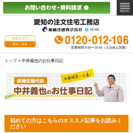
メ
ニ
MENU
ュ
ー
対応エリア
愛知・岐阜
営業時間 9:00〜18:00（土日祝も営業）
トップ
>
中井義也のお仕事日記
初めての方はこちらのオススメ記事をお読みく
ださい