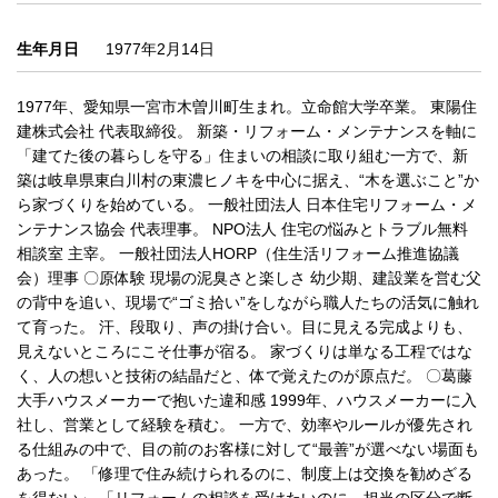
生年月日
1977年2月14日
1977年、愛知県一宮市木曽川町生まれ。立命館大学卒業。 東陽住
建株式会社 代表取締役。 新築・リフォーム・メンテナンスを軸に
「建てた後の暮らしを守る」住まいの相談に取り組む一方で、新
築は岐阜県東白川村の東濃ヒノキを中心に据え、“木を選ぶこと”か
ら家づくりを始めている。 一般社団法人 日本住宅リフォーム・メ
ンテナンス協会 代表理事。 NPO法人 住宅の悩みとトラブル無料
相談室 主宰。 一般社団法人HORP（住生活リフォーム推進協議
会）理事 〇原体験 現場の泥臭さと楽しさ 幼少期、建設業を営む父
の背中を追い、現場で“ゴミ拾い”をしながら職人たちの活気に触れ
て育った。 汗、段取り、声の掛け合い。目に見える完成よりも、
見えないところにこそ仕事が宿る。 家づくりは単なる工程ではな
く、人の想いと技術の結晶だと、体で覚えたのが原点だ。 〇葛藤
大手ハウスメーカーで抱いた違和感 1999年、ハウスメーカーに入
社し、営業として経験を積む。 一方で、効率やルールが優先され
る仕組みの中で、目の前のお客様に対して“最善”が選べない場面も
あった。 「修理で住み続けられるのに、制度上は交換を勧めざる