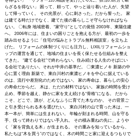
を得ない」 「リフォームの相談を受けたいのに、担当の区分で断
らざるを得ない」 困って、頼って、やっと辿り着いた人が、失望
して帰っていく。 その光景が、心に刺さった。だから誓った。 家
は建てる時だけでなく、建てた後の暮らしこそ守らなければなら
ない。 〇転身 地域密着、“家守り”としての覚悟 2003年、東陽住建
へ。 2006年には、住まいの困りごとを抱える方が、最初の一歩を
踏み出せるように「住宅の悩みとトラブル無料相談室」を立ち上
げた。 リフォームの体制づくりにも注力し、LIXILリフォームショ
ップの運営を通じて、地域の住まいを長く保たせる仕組みを整え
てきた。 “建てる会社”で終わらない。住み続ける人生のそばにい
る会社でありたい。それが中井の基準だ。 〇東濃ヒノキ 新築の中
心に置く理由 新築で、東白川村の東濃ヒノキを中心に据えている
のは、流行や差別化のためではない。 家の寿命は、暮らしの安心
の寿命だからだ。 木は、ただの材料ではない。 家族の時間を受け
止め、季節を越え、静かに家を支え続ける“骨格”になる。 だから
こそ、どこで、誰が、どんなふうに育てた木なのか。 その背景ご
と引き受けられる木を選びたい。 東白川村の山で育った木は、一
本一本が、簡単には生まれない。 年輪が刻まれる時間、山を守る
手、伐って終わりではない手入れ。 その積み重ねの先に、ようや
く「家を背負える木」が生まれる。 その重みを知っているから、
私たちは“木を買う”のではなく、木の時間ごと家に迎えるつもりで