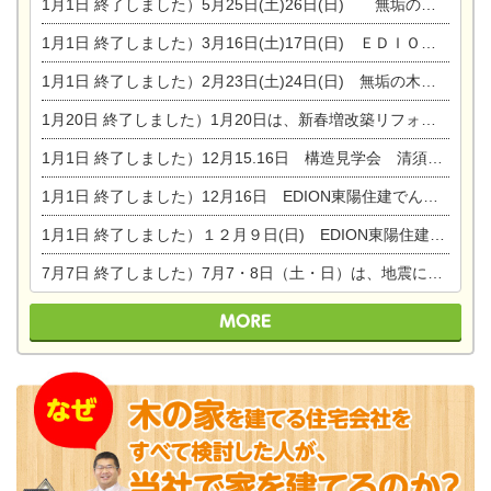
1月1日
終了しました）5月25日(土)26日(日) 無垢の木の家体感見学会開催☆
1月1日
終了しました）3月16日(土)17日(日) ＥＤＩＯＮ東陽住建でんき館 総決算まつり
1月1日
終了しました）2月23日(土)24日(日) 無垢の木の家 完成見学会
1月20日
終了しました）1月20日は、新春増改築リフォームまつり＆家の修理祭り＆家電まつりです。
1月1日
終了しました）12月15.16日 構造見学会 清須市西枇杷島町弁天
1月1日
終了しました）12月16日 EDION東陽住建でんき OPEN第二弾イベント！！
1月1日
終了しました）１２月９日(日) EDION東陽住建でんき館プレＯＰＥＮ！＆家の修理まつり
7月7日
終了しました）7月7・8日（土・日）は、地震に強くて安心！暮らしを楽しむ東濃ひのきの平屋の家体験見学会を開催します。ぜひお越しください。