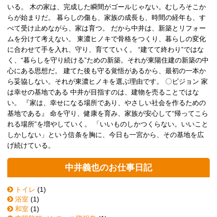
いる。 木の家は、完成した瞬間がゴールじゃない。むしろそこか
らが始まりだ。 暮らしの傷も、家族の成長も、時間の経年も、す
べて受け止めながら、家は育つ。 だから中井は、新築とリフォー
ムを分けて考えない。 東濃ヒノキで骨格をつくり、暮らしの変化
に合わせて手を入れ、守り、育てていく。 “建てて終わり”ではな
く、“暮らしを守り続ける”ための新築。それが東陽住建の新築の中
心にある思想だ。 建てた後も守る覚悟があるから、最初の一本か
ら妥協しない。それが東濃ヒノキを選ぶ理由です。 〇ビジョン 家
は幸せの基地である 中井が目指すのは、建物を売ることではな
い。 『家は、幸せになる場所であり、やさしい社会を作るための
基地である』 命を守り、健康を育み、家族が安心して“帰ってこら
れる場所”を増やしていく。 「いいものしかつくらない。いいこと
しかしない」という信条を胸に、今日も一宮から、その基地を広
げ続けている。
中井義也のお仕事日記
トイレ
(1)
浴室
(1)
和室
(1)