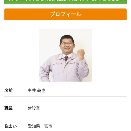
プロフィール
名前
中井 義也
職業
建設業
住まい
愛知県一宮市