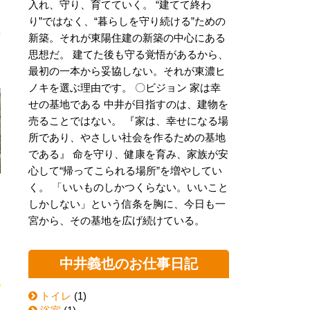
入れ、守り、育てていく。 “建てて終わ
り”ではなく、“暮らしを守り続ける”ための
新築。それが東陽住建の新築の中心にある
思想だ。 建てた後も守る覚悟があるから、
最初の一本から妥協しない。それが東濃ヒ
ノキを選ぶ理由です。 〇ビジョン 家は幸
せの基地である 中井が目指すのは、建物を
売ることではない。 『家は、幸せになる場
所であり、やさしい社会を作るための基地
である』 命を守り、健康を育み、家族が安
心して“帰ってこられる場所”を増やしてい
く。 「いいものしかつくらない。いいこと
しかしない」という信条を胸に、今日も一
る
宮から、その基地を広げ続けている。
ッ
り
中井義也のお仕事日記
トイレ
(1)