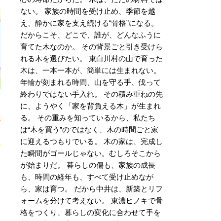
ない。 家族の時間を受け止め、季節を越
え、静かに家を支え続ける“骨格”になる。
だからこそ、どこで、誰が、どんなふうに
育てた木なのか。 その背景ごと引き受けら
れる木を選びたい。 東白川村の山で育った
木は、一本一本が、簡単には生まれない。
年輪が刻まれる時間、山を守る手、伐って
終わりではない手入れ。 その積み重ねの先
に、ようやく「家を背負える木」が生まれ
る。 その重みを知っているから、私たち
件
は“木を買う”のではなく、木の時間ごと家
に迎えるつもりでいる。 木の家は、完成し
た瞬間がゴールじゃない。むしろそこから
が始まりだ。 暮らしの傷も、家族の成長
も、時間の経年も、すべて受け止めなが
ら、家は育つ。 だから中井は、新築とリフ
ォームを分けて考えない。 東濃ヒノキで骨
格をつくり、暮らしの変化に合わせて手を