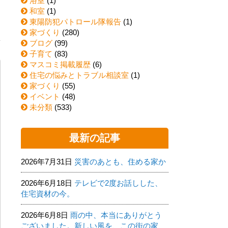
浴室
(1)
和室
(1)
を
東陽防犯パトロール隊報告
(1)
家づくり
(280)
ブログ
(99)
子育て
(83)
マスコミ掲載履歴
(6)
住宅の悩みとトラブル相談室
(1)
家づくり
(55)
イベント
(48)
未分類
(533)
最新の記事
2026年7月31日
災害のあとも、住める家か
2026年6月18日
テレビで2度お話しした、
住宅資材の今。
2026年6月8日
雨の中、本当にありがとう
ございました。新しい風を、この街の家