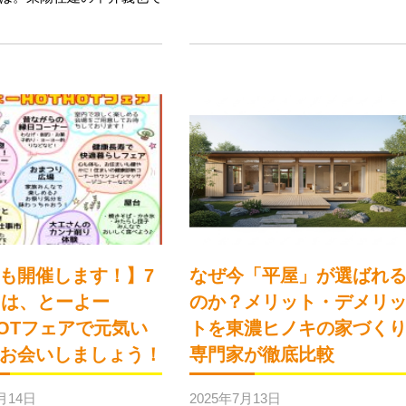
も開催します！】7
なぜ今「平屋」が選ばれ
日は、とーよー
のか？メリット・デメリ
HOTフェアで元気い
トを東濃ヒノキの家づく
お会いしましょう！
専門家が徹底比較
月14日
2025年7月13日