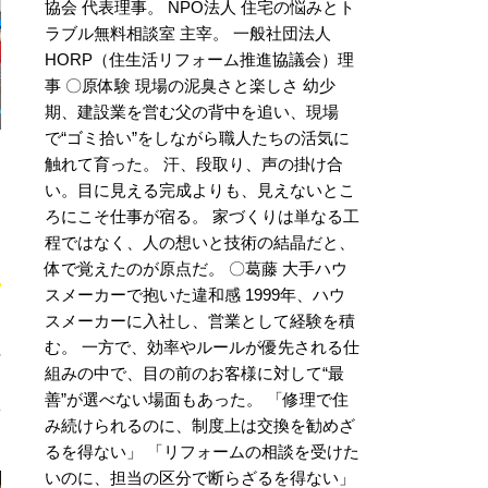
協会 代表理事。 NPO法人 住宅の悩みとト
ラブル無料相談室 主宰。 一般社団法人
HORP（住生活リフォーム推進協議会）理
事 〇原体験 現場の泥臭さと楽しさ 幼少
期、建設業を営む父の背中を追い、現場
で“ゴミ拾い”をしながら職人たちの活気に
う
触れて育った。 汗、段取り、声の掛け合
い。目に見える完成よりも、見えないとこ
ー
ろにこそ仕事が宿る。 家づくりは単なる工
程ではなく、人の想いと技術の結晶だと、
体で覚えたのが原点だ。 〇葛藤 大手ハウ
スメーカーで抱いた違和感 1999年、ハウ
スメーカーに入社し、営業として経験を積
む。 一方で、効率やルールが優先される仕
井
組みの中で、目の前のお客様に対して“最
善”が選べない場面もあった。 「修理で住
み続けられるのに、制度上は交換を勧めざ
るを得ない」 「リフォームの相談を受けた
いのに、担当の区分で断らざるを得ない」