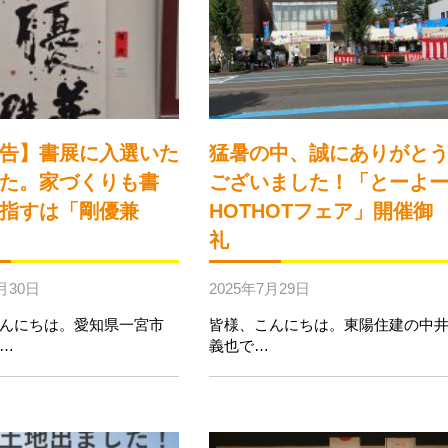
告】書展に入選いた
猛暑の中、誠にありがと
た。家づくりも書
ございました！「とーよ
指すは「剛優兼
HOTHOTフェア」開催御
礼
月30日
2025年7月29日
んにちは。愛知県一宮市
皆様、こんにちは。東陽住建の中
…
義也で…