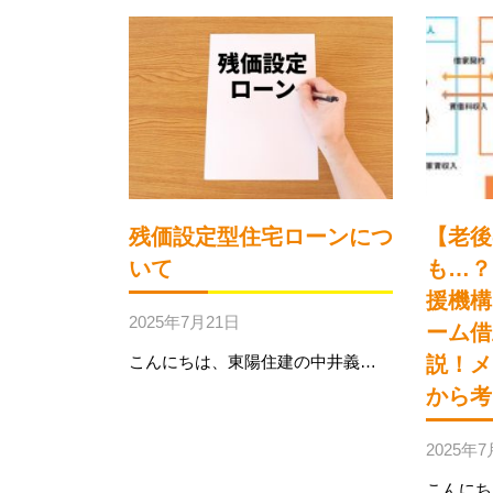
残価設定型住宅ローンにつ
【老後
いて
も…？
援機構
2025年7月21日
ーム借
こんにちは、東陽住建の中井義…
説！メ
から考
2025年7
こんにち