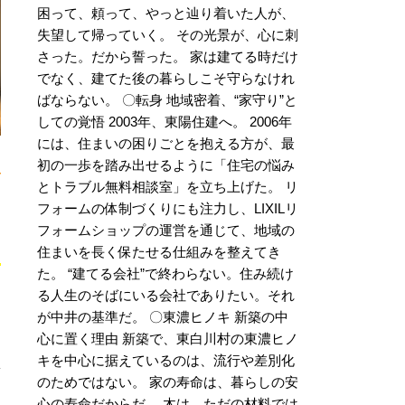
困って、頼って、やっと辿り着いた人が、
失望して帰っていく。 その光景が、心に刺
さった。だから誓った。 家は建てる時だけ
でなく、建てた後の暮らしこそ守らなけれ
ばならない。 〇転身 地域密着、“家守り”と
しての覚悟 2003年、東陽住建へ。 2006年
には、住まいの困りごとを抱える方が、最
反
初の一歩を踏み出せるように「住宅の悩み
とトラブル無料相談室」を立ち上げた。 リ
フォームの体制づくりにも注力し、LIXILリ
た
フォームショップの運営を通じて、地域の
住まいを長く保たせる仕組みを整えてき
た。 “建てる会社”で終わらない。住み続け
る人生のそばにいる会社でありたい。それ
が中井の基準だ。 〇東濃ヒノキ 新築の中
に
心に置く理由 新築で、東白川村の東濃ヒノ
キを中心に据えているのは、流行や差別化
のためではない。 家の寿命は、暮らしの安
心の寿命だからだ。 木は、ただの材料では