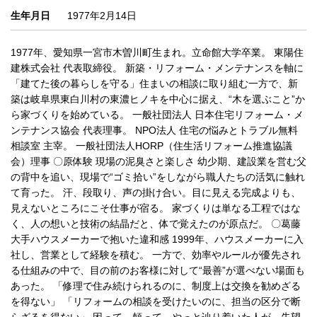
生年月日
1977年2月14日
1977年、愛知県一宮市木曽川町生まれ。立命館大学卒業。 東陽住
建株式会社 代表取締役。 新築・リフォーム・メンテナンスを軸に
「建てた後の暮らしを守る」住まいの相談に取り組む一方で、新
築は岐阜県東白川村の東濃ヒノキを中心に据え、“木を選ぶこと”か
ら家づくりを始めている。 一般社団法人 日本住宅リフォーム・メ
ンテナンス協会 代表理事。 NPO法人 住宅の悩みとトラブル無料
相談室 主宰。 一般社団法人HORP（住生活リフォーム推進協議
会）理事 〇原体験 現場の泥臭さと楽しさ 幼少期、建設業を営む父
の背中を追い、現場で“ゴミ拾い”をしながら職人たちの活気に触れ
て育った。 汗、段取り、声の掛け合い。目に見える完成よりも、
見えないところにこそ仕事が宿る。 家づくりは単なる工程ではな
く、人の想いと技術の結晶だと、体で覚えたのが原点だ。 〇葛藤
大手ハウスメーカーで抱いた違和感 1999年、ハウスメーカーに入
社し、営業として経験を積む。 一方で、効率やルールが優先され
る仕組みの中で、目の前のお客様に対して“最善”が選べない場面も
あった。 「修理で住み続けられるのに、制度上は交換を勧めざる
を得ない」 「リフォームの相談を受けたいのに、担当の区分で断
らざるを得ない」 困って、頼って、やっと辿り着いた人が、失望