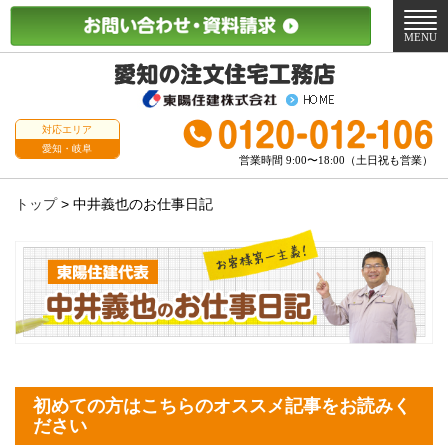
メ
ニ
MENU
ュ
ー
対応エリア
愛知・岐阜
営業時間 9:00〜18:00（土日祝も営業）
トップ
>
中井義也のお仕事日記
初めての方はこちらのオススメ記事をお読みく
ださい