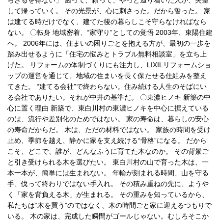
して帰っていく。 その光景が、心に刺さった。だから誓った。 家
は建てる時だけでなく、建てた後の暮らしこそ守らなければなら
ない。 〇転身 地域密着、“家守り”としての覚悟 2003年、東陽住建
へ。 2006年には、住まいの困りごとを抱える方が、最初の一歩を
踏み出せるように「住宅の悩みとトラブル無料相談室」を立ち上
げた。 リフォームの体制づくりにも注力し、LIXILリフォームショ
ップの運営を通じて、地域の住まいを長く保たせる仕組みを整え
てきた。 “建てる会社”で終わらない。住み続ける人生のそばにい
る会社でありたい。それが中井の基準だ。 〇東濃ヒノキ 新築の中
心に置く理由 新築で、東白川村の東濃ヒノキを中心に据えている
のは、流行や差別化のためではない。 家の寿命は、暮らしの安心
の寿命だからだ。 木は、ただの材料ではない。 家族の時間を受け
止め、季節を越え、静かに家を支え続ける“骨格”になる。 だから
こそ、どこで、誰が、どんなふうに育てた木なのか。 その背景ご
と引き受けられる木を選びたい。 東白川村の山で育った木は、一
本一本が、簡単には生まれない。 年輪が刻まれる時間、山を守る
手、伐って終わりではない手入れ。 その積み重ねの先に、ようや
く「家を背負える木」が生まれる。 その重みを知っているから、
私たちは“木を買う”のではなく、木の時間ごと家に迎えるつもりで
いる。 木の家は、完成した瞬間がゴールじゃない。むしろそこか