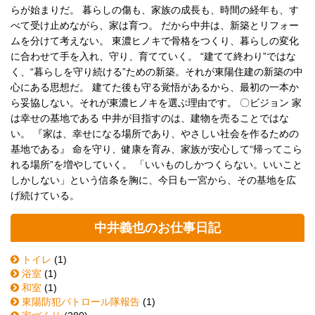
らが始まりだ。 暮らしの傷も、家族の成長も、時間の経年も、す
べて受け止めながら、家は育つ。 だから中井は、新築とリフォー
ムを分けて考えない。 東濃ヒノキで骨格をつくり、暮らしの変化
に合わせて手を入れ、守り、育てていく。 “建てて終わり”ではな
く、“暮らしを守り続ける”ための新築。それが東陽住建の新築の中
心にある思想だ。 建てた後も守る覚悟があるから、最初の一本か
ら妥協しない。それが東濃ヒノキを選ぶ理由です。 〇ビジョン 家
は幸せの基地である 中井が目指すのは、建物を売ることではな
い。 『家は、幸せになる場所であり、やさしい社会を作るための
基地である』 命を守り、健康を育み、家族が安心して“帰ってこら
れる場所”を増やしていく。 「いいものしかつくらない。いいこと
しかしない」という信条を胸に、今日も一宮から、その基地を広
げ続けている。
中井義也のお仕事日記
トイレ
(1)
浴室
(1)
和室
(1)
東陽防犯パトロール隊報告
(1)