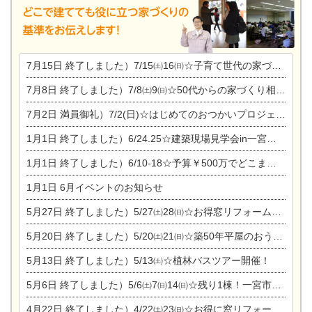
7月15日
終了しました）7/15㈯16㈰☆子育て世代の家づくり相談会
7月8日
終了しました）7/8㈯9㈰☆50代からの家づくり相談会
7月2日
満員御礼）7/2(日)☆はじめてのおつかいプロジェクト
1月1日
終了しました）6/24.25☆建築現場見学会in一宮市木曽川町
1月1日
終了しました）6/10-18☆予算￥500万でどこまでできるの？リフォーム相談会
1月1日
6月イベントのお知らせ
5月27日
終了しました）5/27㈯28㈰☆お得窓リフォーム個別相談会
5月20日
終了しました）5/20㈯21㈰☆築50年平屋のおうちリノベーション完成見学会
5月13日
終了しました）5/13㈯☆植林バスツアー開催！
5月6日
終了しました）5/6㈯7㈰14㈰☆残り1棟！一宮市限定モニター募集相談会(新築・建替え)
4月22日
終了しました）4/22㈯23㈰☆お得に窓リフォーム個別相談会