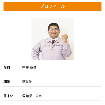
プロフィール
名前
中井 義也
職業
建設業
住まい
愛知県一宮市