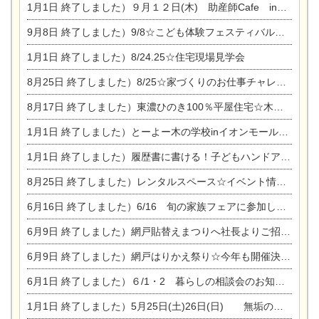
1月1日
終了しました）９月１２日(木) 助産師Cafe in東陽住建
9月8日
終了しました）9/8☆こども体験フェスティバル☆一宮市民会館
1月1日
終了しました）8/24.25☆住宅現場見学会
8月25日
終了しました）8/25☆家づくりのお仕事チャレンジ
8月17日
終了しました）東濃ひのき100％平屋住宅☆木の家完成見学会
1月1日
終了しました）とーよー木の学校inイオンモール木曽川
1月1日
終了しました）履歴書に書ける！子どもハンドアロマ講座☆
8月25日
終了しました）レンタルスペース☆イベント情報☆チャイルドアロマセラピスト
6月16日
終了しました）6/16 旬の家族フェアに参加します☆
6月9日
終了しました）網戸貼替えまつりへ社長よりご招待です♪
6月9日
終了しました）網戸はりかえ祭り☆今年も開催決定！
6月1日
終了しました）６/1・2 暮らしの相談会のお知らせ
1月1日
終了しました）5月25日(土)26日(日) 無垢の木の家体感見学会開催☆