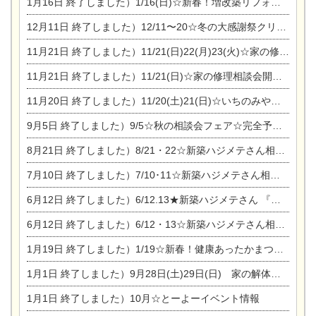
1月16日
終了しました）1/16(日)☆新春！増改築リフォーム&家の修理まつり
12月11日
終了しました）12/11〜20☆冬の大感謝祭クリスマス相談会開催
11月21日
終了しました）11/21(日)22(月)23(火)☆家の修理まつり＆増改築リフォーム相談会
11月21日
終了しました）11/21(日)☆家の修理相談会開催 in 扶桑オークビレッジ
11月20日
終了しました）11/20(土)21(日)☆いちのみや逸品市に出店します【ひのきのバラ販売】
9月5日
終了しました）9/5☆秋の相談会フェア☆完全予約制
8月21日
終了しました）8/21・22☆新築ハジメテさん相談会 『集まれ！農地に家を建てたい人！』
7月10日
終了しました）7/10･11☆新築ハジメテさん相談会 『集まれ！農地に家を建てたい人！』完全予約制
6月12日
終了しました）6/12.13★新築ハジメテさん 『木の家 現場体感見学会』
6月12日
終了しました）6/12・13☆新築ハジメテさん相談会『今ある土地に家を建てる際の注意点』
1月19日
終了しました）1/19☆新春！健康あったかまつり＆増改築リフォームまつり
1月1日
終了しました）9月28日(土)29日(日) 家の解体なんでも相談会
1月1日
終了しました）10月☆とーよーイベント情報