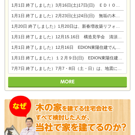
1月1日
終了しました）3月16日(土)17日(日) ＥＤＩＯＮ東陽住建でんき館 総決算まつり
1月1日
終了しました）2月23日(土)24日(日) 無垢の木の家 完成見学会
1月20日
終了しました）1月20日は、新春増改築リフォームまつり＆家の修理祭り＆家電まつりです。
1月1日
終了しました）12月15.16日 構造見学会 清須市西枇杷島町弁天
1月1日
終了しました）12月16日 EDION東陽住建でんき OPEN第二弾イベント！！
1月1日
終了しました）１２月９日(日) EDION東陽住建でんき館プレＯＰＥＮ！＆家の修理まつり
7月7日
終了しました）7月7・8日（土・日）は、地震に強くて安心！暮らしを楽しむ東濃ひのきの平屋の家体験見学会を開催します。ぜひお越しください。