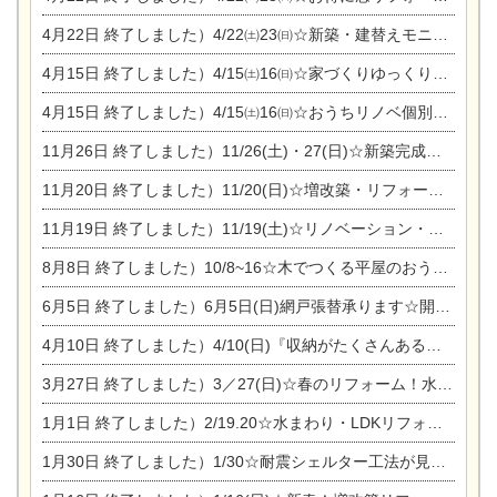
4月22日
終了しました）4/22㈯23㈰☆新築・建替えモニター募集個別相談会
4月15日
終了しました）4/15㈯16㈰☆家づくりゆっくりじっくり個別相談会
4月15日
終了しました）4/15㈯16㈰☆おうちリノベ個別相談会
11月26日
終了しました）11/26(土)・27(日)☆新築完成見学会 in一宮市あずら
11月20日
終了しました）11/20(日)☆増改築・リフォームまつり＆秋の味覚まつり＆芸術祭
11月19日
終了しました）11/19(土)☆リノベーション・家の修理まつり＆増改築・リフォームまつりin扶桑ゴルフ
8月8日
終了しました）10/8~16☆木でつくる平屋のおうちのつくり方【完全予約制】
6月5日
終了しました）6月5日(日)網戸張替承ります☆開催！
4月10日
終了しました）4/10(日)『収納がたくさんあるおうち現場見学会』
3月27日
終了しました）3／27(日)☆春のリフォーム！水まわりLDKリフォーム相談会&今がチャンス！エアコン相談会
1月1日
終了しました）2/19.20☆水まわり・LDKリフォーム相談会＆エアコン相談会
1月30日
終了しました）1/30☆耐震シェルター工法が見れる完成見学会