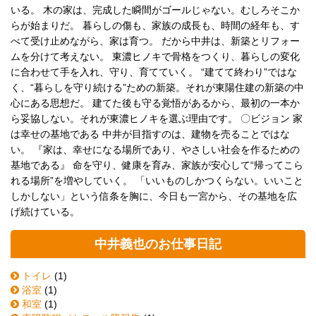
いる。 木の家は、完成した瞬間がゴールじゃない。むしろそこか
らが始まりだ。 暮らしの傷も、家族の成長も、時間の経年も、す
べて受け止めながら、家は育つ。 だから中井は、新築とリフォー
ムを分けて考えない。 東濃ヒノキで骨格をつくり、暮らしの変化
に合わせて手を入れ、守り、育てていく。 “建てて終わり”ではな
く、“暮らしを守り続ける”ための新築。それが東陽住建の新築の中
心にある思想だ。 建てた後も守る覚悟があるから、最初の一本か
ら妥協しない。それが東濃ヒノキを選ぶ理由です。 〇ビジョン 家
は幸せの基地である 中井が目指すのは、建物を売ることではな
い。 『家は、幸せになる場所であり、やさしい社会を作るための
基地である』 命を守り、健康を育み、家族が安心して“帰ってこら
れる場所”を増やしていく。 「いいものしかつくらない。いいこと
しかしない」という信条を胸に、今日も一宮から、その基地を広
げ続けている。
中井義也のお仕事日記
トイレ
(1)
浴室
(1)
和室
(1)