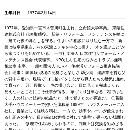
生年月日
1977年2月14日
1977年、愛知県一宮市木曽川町生まれ。立命館大学卒業。 東陽住
建株式会社 代表取締役。 新築・リフォーム・メンテナンスを軸に
「建てた後の暮らしを守る」住まいの相談に取り組む一方で、新
築は岐阜県東白川村の東濃ヒノキを中心に据え、“木を選ぶこと”か
ら家づくりを始めている。 一般社団法人 日本住宅リフォーム・メ
ンテナンス協会 代表理事。 NPO法人 住宅の悩みとトラブル無料
相談室 主宰。 一般社団法人HORP（住生活リフォーム推進協議
会）理事 〇原体験 現場の泥臭さと楽しさ 幼少期、建設業を営む父
の背中を追い、現場で“ゴミ拾い”をしながら職人たちの活気に触れ
て育った。 汗、段取り、声の掛け合い。目に見える完成よりも、
見えないところにこそ仕事が宿る。 家づくりは単なる工程ではな
く、人の想いと技術の結晶だと、体で覚えたのが原点だ。 〇葛藤
大手ハウスメーカーで抱いた違和感 1999年、ハウスメーカーに入
社し、営業として経験を積む。 一方で、効率やルールが優先され
る仕組みの中で、目の前のお客様に対して“最善”が選べない場面も
あった。 「修理で住み続けられるのに、制度上は交換を勧めざる