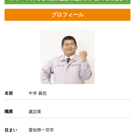
プロフィール
名前
中井 義也
職業
建設業
住まい
愛知県一宮市