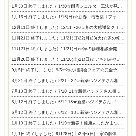
1月30日
終了しました）1/30☆耐震シェルター工法が見れる完成見学会
1月16日
終了しました）1/16(日)☆新春！増改築リフォーム&家の修理まつり
12月11日
終了しました）12/11〜20☆冬の大感謝祭クリスマス相談会開催
11月21日
終了しました）11/21(日)22(月)23(火)☆家の修理まつり＆増改築リフォーム相談会
11月21日
終了しました）11/21(日)☆家の修理相談会開催 in 扶桑オークビレッジ
11月20日
終了しました）11/20(土)21(日)☆いちのみや逸品市に出店します【ひのきのバラ販売】
9月5日
終了しました）9/5☆秋の相談会フェア☆完全予約制
8月21日
終了しました）8/21・22☆新築ハジメテさん相談会 『集まれ！農地に家を建てたい人！』
7月10日
終了しました）7/10･11☆新築ハジメテさん相談会 『集まれ！農地に家を建てたい人！』完全予約制
6月12日
終了しました）6/12.13★新築ハジメテさん 『木の家 現場体感見学会』
6月12日
終了しました）6/12・13☆新築ハジメテさん相談会『今ある土地に家を建てる際の注意点』
1月19日
終了しました）1/19☆新春！健康あったかまつり＆増改築リフォームまつり
1月1日
終了しました）9月28日(土)29日(日) 家の解体なんでも相談会