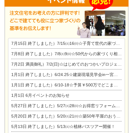
7月15日
終了しました）7/15㈯16㈰☆子育て世代の家づくり相談会
7月8日
終了しました）7/8㈯9㈰☆50代からの家づくり相談会
7月2日
満員御礼）7/2(日)☆はじめてのおつかいプロジェクト
1月1日
終了しました）6/24.25☆建築現場見学会in一宮市木曽川町
1月1日
終了しました）6/10-18☆予算￥500万でどこまでできるの？リフォーム相談会
1月1日
6月イベントのお知らせ
5月27日
終了しました）5/27㈯28㈰☆お得窓リフォーム個別相談会
5月20日
終了しました）5/20㈯21㈰☆築50年平屋のおうちリノベーション完成見学会
5月13日
終了しました）5/13㈯☆植林バスツアー開催！