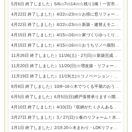
5月6日
終了しました）5/6㈯7㈰14㈰☆残り1棟！一宮市限定モニター募集相談会(新築・建替え)
4月22日
終了しました）4/22㈯23㈰☆お得に窓リフォーム個別相談会
4月22日
終了しました）4/22㈯23㈰☆新築・建替えモニター募集個別相談会
4月15日
終了しました）4/15㈯16㈰☆家づくりゆっくりじっくり個別相談会
4月15日
終了しました）4/15㈯16㈰☆おうちリノベ個別相談会
11月26日
終了しました）11/26(土)・27(日)☆新築完成見学会 in一宮市あずら
11月20日
終了しました）11/20(日)☆増改築・リフォームまつり＆秋の味覚まつり＆芸術祭
11月19日
終了しました）11/19(土)☆リノベーション・家の修理まつり＆増改築・リフォームまつりin扶桑ゴルフ
8月8日
終了しました）10/8~16☆木でつくる平屋のおうちのつくり方【完全予約制】
6月5日
終了しました）6月5日(日)網戸張替承ります☆開催！
4月10日
終了しました）4/10(日)『収納がたくさんあるおうち現場見学会』
3月27日
終了しました）3／27(日)☆春のリフォーム！水まわりLDKリフォーム相談会&今がチャンス！エアコン相談会
1月1日
終了しました）2/19.20☆水まわり・LDKリフォーム相談会＆エアコン相談会