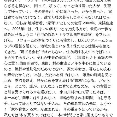
を得ない」 「リフォームの相談を受けたいのに、担当の区分で断
らざるを得ない」 困って、頼って、やっと辿り着いた人が、失望
して帰っていく。 その光景が、心に刺さった。だから誓った。 家
は建てる時だけでなく、建てた後の暮らしこそ守らなければなら
ない。 〇転身 地域密着、“家守り”としての覚悟 2003年、東陽住建
へ。 2006年には、住まいの困りごとを抱える方が、最初の一歩を
踏み出せるように「住宅の悩みとトラブル無料相談室」を立ち上
げた。 リフォームの体制づくりにも注力し、LIXILリフォームショ
ップの運営を通じて、地域の住まいを長く保たせる仕組みを整え
てきた。 “建てる会社”で終わらない。住み続ける人生のそばにい
る会社でありたい。それが中井の基準だ。 〇東濃ヒノキ 新築の中
心に置く理由 新築で、東白川村の東濃ヒノキを中心に据えている
のは、流行や差別化のためではない。 家の寿命は、暮らしの安心
の寿命だからだ。 木は、ただの材料ではない。 家族の時間を受け
止め、季節を越え、静かに家を支え続ける“骨格”になる。 だから
こそ、どこで、誰が、どんなふうに育てた木なのか。 その背景ご
と引き受けられる木を選びたい。 東白川村の山で育った木は、一
本一本が、簡単には生まれない。 年輪が刻まれる時間、山を守る
手、伐って終わりではない手入れ。 その積み重ねの先に、ようや
く「家を背負える木」が生まれる。 その重みを知っているから、
私たちは“木を買う”のではなく、木の時間ごと家に迎えるつもりで