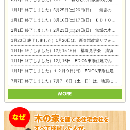
1月1日
終了しました）5月25日(土)26日(日) 無垢の木の家体感見学会開催☆
1月1日
終了しました）3月16日(土)17日(日) ＥＤＩＯＮ東陽住建でんき館 総決算まつり
1月1日
終了しました）2月23日(土)24日(日) 無垢の木の家 完成見学会
1月20日
終了しました）1月20日は、新春増改築リフォームまつり＆家の修理祭り＆家電まつりです。
1月1日
終了しました）12月15.16日 構造見学会 清須市西枇杷島町弁天
1月1日
終了しました）12月16日 EDION東陽住建でんき OPEN第二弾イベント！！
1月1日
終了しました）１２月９日(日) EDION東陽住建でんき館プレＯＰＥＮ！＆家の修理まつり
7月7日
終了しました）7月7・8日（土・日）は、地震に強くて安心！暮らしを楽しむ東濃ひのきの平屋の家体験見学会を開催します。ぜひお越しください。