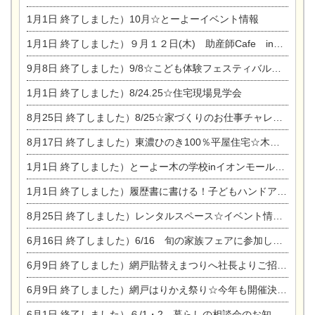
1月1日
終了しました）10月☆とーよーイベント情報
1月1日
終了しました）９月１２日(木) 助産師Cafe in東陽住建
9月8日
終了しました）9/8☆こども体験フェスティバル☆一宮市民会館
1月1日
終了しました）8/24.25☆住宅現場見学会
8月25日
終了しました）8/25☆家づくりのお仕事チャレンジ
8月17日
終了しました）東濃ひのき100％平屋住宅☆木の家完成見学会
1月1日
終了しました）とーよー木の学校inイオンモール木曽川
1月1日
終了しました）履歴書に書ける！子どもハンドアロマ講座☆
8月25日
終了しました）レンタルスペース☆イベント情報☆チャイルドアロマセラピスト
6月16日
終了しました）6/16 旬の家族フェアに参加します☆
6月9日
終了しました）網戸貼替えまつりへ社長よりご招待です♪
6月9日
終了しました）網戸はりかえ祭り☆今年も開催決定！
6月1日
終了しました）６/1・2 暮らしの相談会のお知らせ