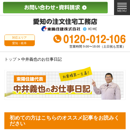
メ
ニ
MENU
ュ
ー
対応エリア
愛知・岐阜
営業時間 9:00〜18:00（土日祝も営業）
トップ
>
中井義也のお仕事日記
初めての方はこちらのオススメ記事をお読みく
ださい