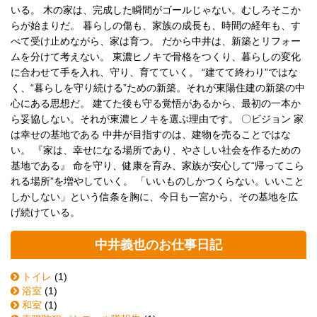
いる。 木の家は、完成した瞬間がゴールじゃない。むしろそこか
らが始まりだ。 暮らしの傷も、家族の成長も、時間の経年も、す
べて受け止めながら、家は育つ。 だから中井は、新築とリフォー
ムを分けて考えない。 東濃ヒノキで骨格をつくり、暮らしの変化
に合わせて手を入れ、守り、育てていく。 “建てて終わり”ではな
く、“暮らしを守り続ける”ための新築。それが東陽住建の新築の中
心にある思想だ。 建てた後も守る覚悟があるから、最初の一本か
ら妥協しない。それが東濃ヒノキを選ぶ理由です。 〇ビジョン 家
は幸せの基地である 中井が目指すのは、建物を売ることではな
い。 『家は、幸せになる場所であり、やさしい社会を作るための
基地である』 命を守り、健康を育み、家族が安心して“帰ってこら
れる場所”を増やしていく。 「いいものしかつくらない。いいこと
しかしない」という信条を胸に、今日も一宮から、その基地を広
げ続けている。
中井義也のお仕事日記
トイレ
(1)
浴室
(1)
和室
(1)