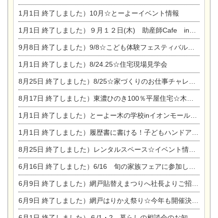
1月1日
終了しました）10月☆とーよーイベント情報
1月1日
終了しました）９月１２日(木) 助産師Cafe in東陽住建
9月8日
終了しました）9/8☆こども体験フェスティバル☆一宮市民会館
1月1日
終了しました）8/24.25☆住宅現場見学会
8月25日
終了しました）8/25☆家づくりのお仕事チャレンジ
8月17日
終了しました）東濃ひのき100％平屋住宅☆木の家完成見学会
1月1日
終了しました）とーよー木の学校inイオンモール木曽川
1月1日
終了しました）履歴書に書ける！子どもハンドアロマ講座☆
8月25日
終了しました）レンタルスペース☆イベント情報☆チャイルドアロマセラピスト
6月16日
終了しました）6/16 旬の家族フェアに参加します☆
6月9日
終了しました）網戸貼替えまつりへ社長よりご招待です♪
6月9日
終了しました）網戸はりかえ祭り☆今年も開催決定！
6月1日
終了しました）６/1・2 暮らしの相談会のお知らせ