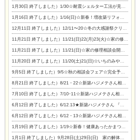
1月30日
終了しました）1/30☆耐震シェルター工法が見れる完成見学会
1月16日
終了しました）1/16(日)☆新春！増改築リフォーム&家の修理まつり
12月11日
終了しました）12/11〜20☆冬の大感謝祭クリスマス相談会開催
11月21日
終了しました）11/21(日)22(月)23(火)☆家の修理まつり＆増改築リフォーム相談会
11月21日
終了しました）11/21(日)☆家の修理相談会開催 in 扶桑オークビレッジ
11月20日
終了しました）11/20(土)21(日)☆いちのみや逸品市に出店します【ひのきのバラ販売】
9月5日
終了しました）9/5☆秋の相談会フェア☆完全予約制
8月21日
終了しました）8/21・22☆新築ハジメテさん相談会 『集まれ！農地に家を建てたい人！』
7月10日
終了しました）7/10･11☆新築ハジメテさん相談会 『集まれ！農地に家を建てたい人！』完全予約制
6月12日
終了しました）6/12.13★新築ハジメテさん 『木の家 現場体感見学会』
6月12日
終了しました）6/12・13☆新築ハジメテさん相談会『今ある土地に家を建てる際の注意点』
1月19日
終了しました）1/19☆新春！健康あったかまつり＆増改築リフォームまつり
1月1日
終了しました）9月28日(土)29日(日) 家の解体なんでも相談会