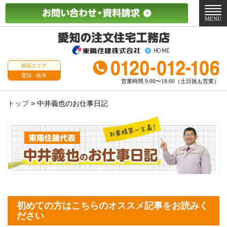
メ
ニ
MENU
ュ
ー
対応エリア
愛知・岐阜
営業時間 9:00〜18:00（土日祝も営業）
トップ
>
中井義也のお仕事日記
初めての方はこちらのオススメ記事をお読みく
ださい