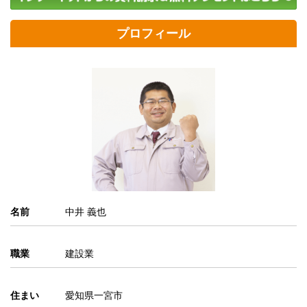
プロフィール
名前
中井 義也
職業
建設業
住まい
愛知県一宮市