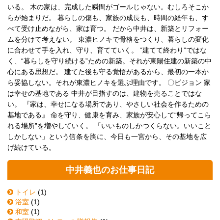
いる。 木の家は、完成した瞬間がゴールじゃない。むしろそこか
らが始まりだ。 暮らしの傷も、家族の成長も、時間の経年も、す
べて受け止めながら、家は育つ。 だから中井は、新築とリフォー
ムを分けて考えない。 東濃ヒノキで骨格をつくり、暮らしの変化
に合わせて手を入れ、守り、育てていく。 “建てて終わり”ではな
く、“暮らしを守り続ける”ための新築。それが東陽住建の新築の中
心にある思想だ。 建てた後も守る覚悟があるから、最初の一本か
ら妥協しない。それが東濃ヒノキを選ぶ理由です。 〇ビジョン 家
は幸せの基地である 中井が目指すのは、建物を売ることではな
い。 『家は、幸せになる場所であり、やさしい社会を作るための
基地である』 命を守り、健康を育み、家族が安心して“帰ってこら
れる場所”を増やしていく。 「いいものしかつくらない。いいこと
しかしない」という信条を胸に、今日も一宮から、その基地を広
げ続けている。
中井義也のお仕事日記
トイレ
(1)
浴室
(1)
和室
(1)