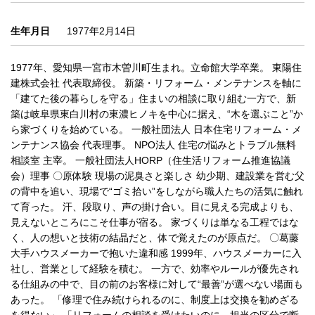
生年月日
1977年2月14日
1977年、愛知県一宮市木曽川町生まれ。立命館大学卒業。 東陽住
建株式会社 代表取締役。 新築・リフォーム・メンテナンスを軸に
「建てた後の暮らしを守る」住まいの相談に取り組む一方で、新
築は岐阜県東白川村の東濃ヒノキを中心に据え、“木を選ぶこと”か
ら家づくりを始めている。 一般社団法人 日本住宅リフォーム・メ
ンテナンス協会 代表理事。 NPO法人 住宅の悩みとトラブル無料
相談室 主宰。 一般社団法人HORP（住生活リフォーム推進協議
会）理事 〇原体験 現場の泥臭さと楽しさ 幼少期、建設業を営む父
の背中を追い、現場で“ゴミ拾い”をしながら職人たちの活気に触れ
て育った。 汗、段取り、声の掛け合い。目に見える完成よりも、
見えないところにこそ仕事が宿る。 家づくりは単なる工程ではな
く、人の想いと技術の結晶だと、体で覚えたのが原点だ。 〇葛藤
大手ハウスメーカーで抱いた違和感 1999年、ハウスメーカーに入
社し、営業として経験を積む。 一方で、効率やルールが優先され
る仕組みの中で、目の前のお客様に対して“最善”が選べない場面も
あった。 「修理で住み続けられるのに、制度上は交換を勧めざる