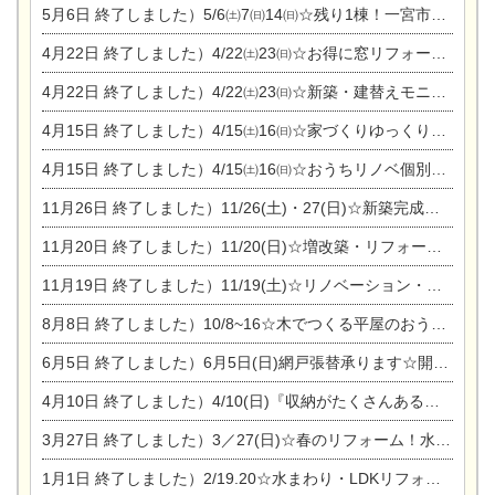
5月6日
終了しました）5/6㈯7㈰14㈰☆残り1棟！一宮市限定モニター募集相談会(新築・建替え)
4月22日
終了しました）4/22㈯23㈰☆お得に窓リフォーム個別相談会
4月22日
終了しました）4/22㈯23㈰☆新築・建替えモニター募集個別相談会
4月15日
終了しました）4/15㈯16㈰☆家づくりゆっくりじっくり個別相談会
4月15日
終了しました）4/15㈯16㈰☆おうちリノベ個別相談会
11月26日
終了しました）11/26(土)・27(日)☆新築完成見学会 in一宮市あずら
11月20日
終了しました）11/20(日)☆増改築・リフォームまつり＆秋の味覚まつり＆芸術祭
11月19日
終了しました）11/19(土)☆リノベーション・家の修理まつり＆増改築・リフォームまつりin扶桑ゴルフ
8月8日
終了しました）10/8~16☆木でつくる平屋のおうちのつくり方【完全予約制】
6月5日
終了しました）6月5日(日)網戸張替承ります☆開催！
4月10日
終了しました）4/10(日)『収納がたくさんあるおうち現場見学会』
3月27日
終了しました）3／27(日)☆春のリフォーム！水まわりLDKリフォーム相談会&今がチャンス！エアコン相談会
1月1日
終了しました）2/19.20☆水まわり・LDKリフォーム相談会＆エアコン相談会