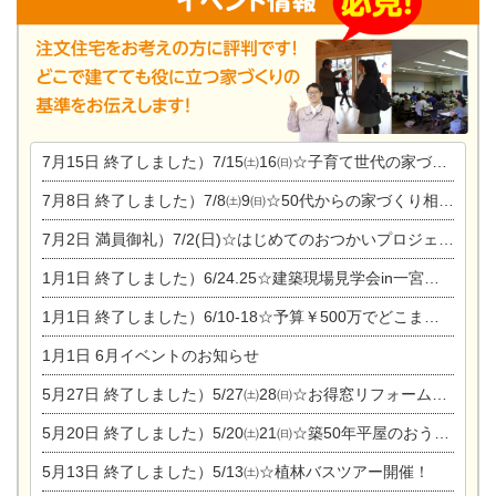
7月15日
終了しました）7/15㈯16㈰☆子育て世代の家づくり相談会
7月8日
終了しました）7/8㈯9㈰☆50代からの家づくり相談会
7月2日
満員御礼）7/2(日)☆はじめてのおつかいプロジェクト
1月1日
終了しました）6/24.25☆建築現場見学会in一宮市木曽川町
1月1日
終了しました）6/10-18☆予算￥500万でどこまでできるの？リフォーム相談会
1月1日
6月イベントのお知らせ
5月27日
終了しました）5/27㈯28㈰☆お得窓リフォーム個別相談会
5月20日
終了しました）5/20㈯21㈰☆築50年平屋のおうちリノベーション完成見学会
5月13日
終了しました）5/13㈯☆植林バスツアー開催！