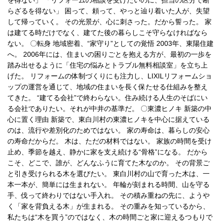
を得ない」 「リフォームの相談を受けたいのに、担当の区分で断
らざるを得ない」 困って、頼って、やっと辿り着いた人が、失望
して帰っていく。 その光景が、心に刺さった。だから誓った。 家
は建てる時だけでなく、建てた後の暮らしこそ守らなければなら
ない。 〇転身 地域密着、“家守り”としての覚悟 2003年、東陽住建
へ。 2006年には、住まいの困りごとを抱える方が、最初の一歩を
踏み出せるように「住宅の悩みとトラブル無料相談室」を立ち上
げた。 リフォームの体制づくりにも注力し、LIXILリフォームショ
ップの運営を通じて、地域の住まいを長く保たせる仕組みを整え
てきた。 “建てる会社”で終わらない。住み続ける人生のそばにい
る会社でありたい。それが中井の基準だ。 〇東濃ヒノキ 新築の中
心に置く理由 新築で、東白川村の東濃ヒノキを中心に据えている
のは、流行や差別化のためではない。 家の寿命は、暮らしの安心
の寿命だからだ。 木は、ただの材料ではない。 家族の時間を受け
止め、季節を越え、静かに家を支え続ける“骨格”になる。 だから
こそ、どこで、誰が、どんなふうに育てた木なのか。 その背景ご
と引き受けられる木を選びたい。 東白川村の山で育った木は、一
本一本が、簡単には生まれない。 年輪が刻まれる時間、山を守る
手、伐って終わりではない手入れ。 その積み重ねの先に、ようや
く「家を背負える木」が生まれる。 その重みを知っているから、
私たちは“木を買う”のではなく、木の時間ごと家に迎えるつもりで