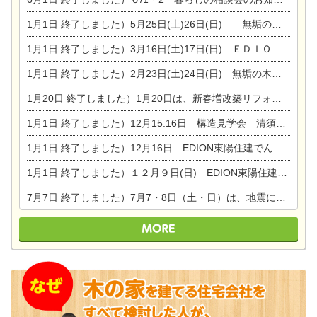
1月1日
終了しました）5月25日(土)26日(日) 無垢の木の家体感見学会開催☆
1月1日
終了しました）3月16日(土)17日(日) ＥＤＩＯＮ東陽住建でんき館 総決算まつり
1月1日
終了しました）2月23日(土)24日(日) 無垢の木の家 完成見学会
1月20日
終了しました）1月20日は、新春増改築リフォームまつり＆家の修理祭り＆家電まつりです。
1月1日
終了しました）12月15.16日 構造見学会 清須市西枇杷島町弁天
1月1日
終了しました）12月16日 EDION東陽住建でんき OPEN第二弾イベント！！
1月1日
終了しました）１２月９日(日) EDION東陽住建でんき館プレＯＰＥＮ！＆家の修理まつり
7月7日
終了しました）7月7・8日（土・日）は、地震に強くて安心！暮らしを楽しむ東濃ひのきの平屋の家体験見学会を開催します。ぜひお越しください。