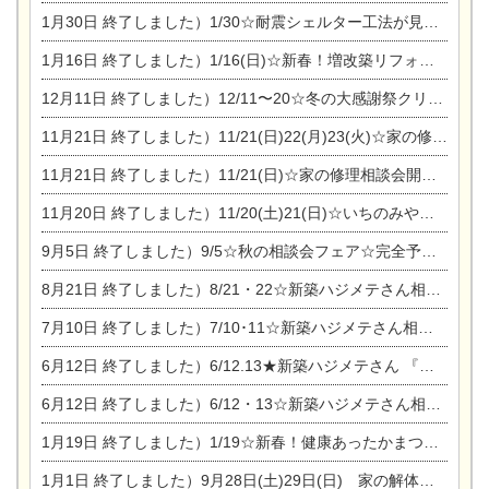
1月30日
終了しました）1/30☆耐震シェルター工法が見れる完成見学会
1月16日
終了しました）1/16(日)☆新春！増改築リフォーム&家の修理まつり
12月11日
終了しました）12/11〜20☆冬の大感謝祭クリスマス相談会開催
11月21日
終了しました）11/21(日)22(月)23(火)☆家の修理まつり＆増改築リフォーム相談会
11月21日
終了しました）11/21(日)☆家の修理相談会開催 in 扶桑オークビレッジ
11月20日
終了しました）11/20(土)21(日)☆いちのみや逸品市に出店します【ひのきのバラ販売】
9月5日
終了しました）9/5☆秋の相談会フェア☆完全予約制
8月21日
終了しました）8/21・22☆新築ハジメテさん相談会 『集まれ！農地に家を建てたい人！』
7月10日
終了しました）7/10･11☆新築ハジメテさん相談会 『集まれ！農地に家を建てたい人！』完全予約制
6月12日
終了しました）6/12.13★新築ハジメテさん 『木の家 現場体感見学会』
6月12日
終了しました）6/12・13☆新築ハジメテさん相談会『今ある土地に家を建てる際の注意点』
1月19日
終了しました）1/19☆新春！健康あったかまつり＆増改築リフォームまつり
1月1日
終了しました）9月28日(土)29日(日) 家の解体なんでも相談会