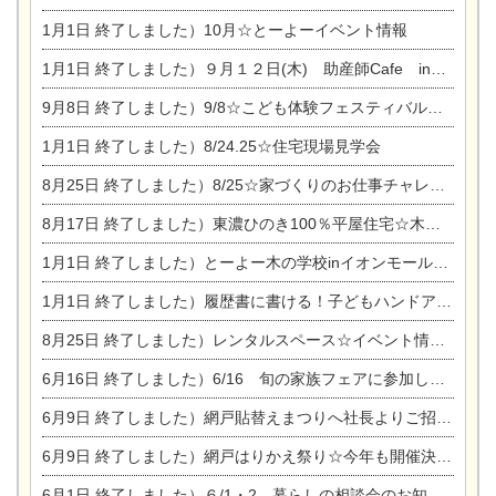
1月1日
終了しました）10月☆とーよーイベント情報
1月1日
終了しました）９月１２日(木) 助産師Cafe in東陽住建
9月8日
終了しました）9/8☆こども体験フェスティバル☆一宮市民会館
1月1日
終了しました）8/24.25☆住宅現場見学会
8月25日
終了しました）8/25☆家づくりのお仕事チャレンジ
8月17日
終了しました）東濃ひのき100％平屋住宅☆木の家完成見学会
1月1日
終了しました）とーよー木の学校inイオンモール木曽川
1月1日
終了しました）履歴書に書ける！子どもハンドアロマ講座☆
8月25日
終了しました）レンタルスペース☆イベント情報☆チャイルドアロマセラピスト
6月16日
終了しました）6/16 旬の家族フェアに参加します☆
6月9日
終了しました）網戸貼替えまつりへ社長よりご招待です♪
6月9日
終了しました）網戸はりかえ祭り☆今年も開催決定！
6月1日
終了しました）６/1・2 暮らしの相談会のお知らせ