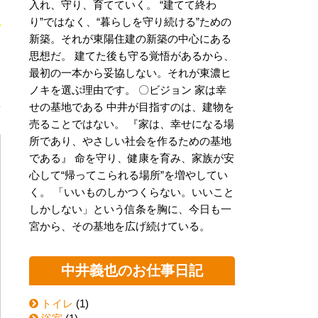
入れ、守り、育てていく。 “建てて終わ
り”ではなく、“暮らしを守り続ける”ための
新築。それが東陽住建の新築の中心にある
思想だ。 建てた後も守る覚悟があるから、
く
最初の一本から妥協しない。それが東濃ヒ
ノキを選ぶ理由です。 〇ビジョン 家は幸
せの基地である 中井が目指すのは、建物を
売ることではない。 『家は、幸せになる場
所であり、やさしい社会を作るための基地
である』 命を守り、健康を育み、家族が安
心して“帰ってこられる場所”を増やしてい
く。 「いいものしかつくらない。いいこと
しかしない」という信条を胸に、今日も一
宮から、その基地を広げ続けている。
中井義也のお仕事日記
トイレ
(1)