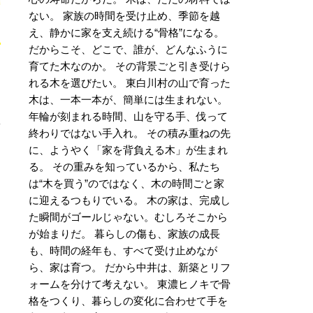
ない。 家族の時間を受け止め、季節を越
え、静かに家を支え続ける“骨格”になる。
だからこそ、どこで、誰が、どんなふうに
育てた木なのか。 その背景ごと引き受けら
れる木を選びたい。 東白川村の山で育った
も
木は、一本一本が、簡単には生まれない。
年輪が刻まれる時間、山を守る手、伐って
終わりではない手入れ。 その積み重ねの先
に、ようやく「家を背負える木」が生まれ
る。 その重みを知っているから、私たち
は“木を買う”のではなく、木の時間ごと家
に迎えるつもりでいる。 木の家は、完成し
た瞬間がゴールじゃない。むしろそこから
が始まりだ。 暮らしの傷も、家族の成長
も、時間の経年も、すべて受け止めなが
ら、家は育つ。 だから中井は、新築とリフ
ォームを分けて考えない。 東濃ヒノキで骨
）
格をつくり、暮らしの変化に合わせて手を