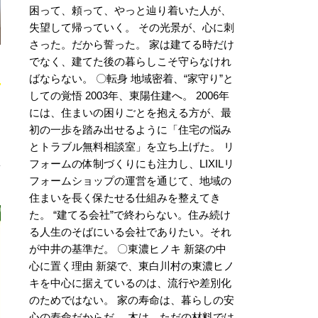
困って、頼って、やっと辿り着いた人が、
失望して帰っていく。 その光景が、心に刺
さった。だから誓った。 家は建てる時だけ
でなく、建てた後の暮らしこそ守らなけれ
ばならない。 〇転身 地域密着、“家守り”と
しての覚悟 2003年、東陽住建へ。 2006年
には、住まいの困りごとを抱える方が、最
初の一歩を踏み出せるように「住宅の悩み
とトラブル無料相談室」を立ち上げた。 リ
フォームの体制づくりにも注力し、LIXILリ
フォームショップの運営を通じて、地域の
住まいを長く保たせる仕組みを整えてき
た。 “建てる会社”で終わらない。住み続け
る人生のそばにいる会社でありたい。それ
が中井の基準だ。 〇東濃ヒノキ 新築の中
心に置く理由 新築で、東白川村の東濃ヒノ
キを中心に据えているのは、流行や差別化
のためではない。 家の寿命は、暮らしの安
心の寿命だからだ。 木は、ただの材料では