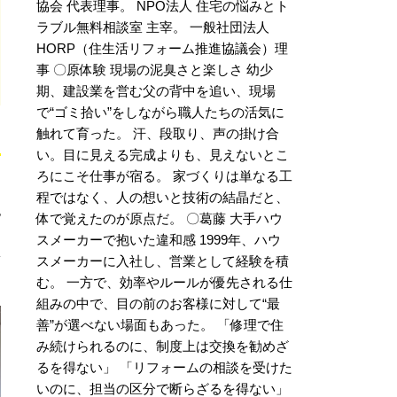
協会 代表理事。 NPO法人 住宅の悩みとト
ラブル無料相談室 主宰。 一般社団法人
HORP（住生活リフォーム推進協議会）理
事 〇原体験 現場の泥臭さと楽しさ 幼少
期、建設業を営む父の背中を追い、現場
で“ゴミ拾い”をしながら職人たちの活気に
触れて育った。 汗、段取り、声の掛け合
い。目に見える完成よりも、見えないとこ
ろにこそ仕事が宿る。 家づくりは単なる工
程ではなく、人の想いと技術の結晶だと、
也
体で覚えたのが原点だ。 〇葛藤 大手ハウ
スメーカーで抱いた違和感 1999年、ハウ
スメーカーに入社し、営業として経験を積
む。 一方で、効率やルールが優先される仕
組みの中で、目の前のお客様に対して“最
善”が選べない場面もあった。 「修理で住
み続けられるのに、制度上は交換を勧めざ
るを得ない」 「リフォームの相談を受けた
いのに、担当の区分で断らざるを得ない」